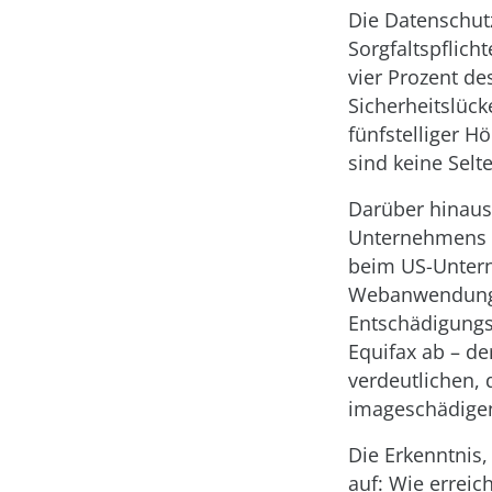
Die Datenschut
Sorgfaltspflic
vier Prozent de
Sicherheitslück
fünfstelliger 
sind keine Selte
Darüber hinaus
Unternehmens d
beim US-Untern
Webanwendung 
Entschädigungs
Equifax ab – de
verdeutlichen, 
imageschädige
Die Erkenntnis,
auf: Wie erreic