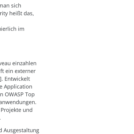
 man sich
ty heißt das,
erlich im
iveau einzahlen
t ein externer
. Entwickelt
 Application
mten OWASP Top
ebanwendungen.
 Projekte und
.
d Ausgestaltung