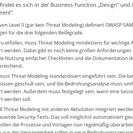
indet es sich in der Business Function „Design“ und i
ment“.
on Level 0 (gar kein Threat Modeling) definiert OWASP SA
en für die drei folgenden Reifegrade.
zu erfüllen, muss Threat Modeling mindestens für wichtig
t werden. Dabei gibt es noch keine großen Anforderungen
ie Nutzung einfacher Checklisten und die Dokumentation d
usreichend.
muss Threat Modeling standardisiert eingeführt sein. Die be
ssen geschult sein, und die Bedrohungsanalyse muss umf
t werden. Außerdem muss festgelegt sein, wann eine Sessio
t werden soll.
oll Threat Modeling mit anderen Aktivitäten integriert werde
auende Security-Tests. Das soll möglichst automatisiert ge
llen die Prozesse und Vorlagen nun regelmäßig überarbei
 aus der Vergangenheit sollen in neue Bedrohungsszenarien