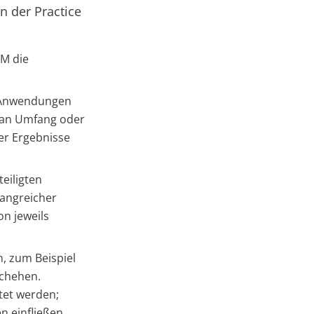
n der Practice
MM die
e Anwendungen
 an Umfang oder
er Ergebnisse
teiligten
angreicher
n jeweils
n, zum Beispiel
schehen.
tet werden;
 einfließen.