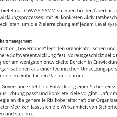
 bietet das OWASP SAMM so einen breiten Überblick 
wicklungsprozesses: mit 90 konkreten Aktivitätsbesc
cklisten, um die Zielerreichung auf jedem Level sys
erheitsmanagement
unction „Governance“ legt den organisatorischen und 
ere Softwareentwicklung fest. Vorausgeschickt sei d
g der am wenigsten entwickelte Bereich in Entwicklun
Organisationen aus einer technischen Umsetzungsper
ter einen einheitlichen Rahmen darum.
Governance steht die Entwicklung einer Sicherheitsst
srichtung passt und konkrete Ziele vorgibt. Dafür m
tegie an die generelle Risikobereitschaft der Organis
gneter Metriken lässt sich die Wirksamkeit von Siche
n und steuern.