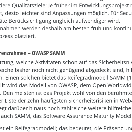
ndere Qualitätsziele: Je früher im Entwicklungsprojekt
 desto leichter sind Anpassungen möglich. Für Securi
äte Berücksichtigung ungleich aufwendiger wird.
nahmen werden deshalb am besten früh und kontinui
zess platziert.
eferenzrahmen – OWASP SAMM
tzung, welche Aktivitäten schon auf das Sicherheitsn
iche bisher noch nicht genügend abgedeckt sind, hilf
. Einen solchen bietet das Reifegradmodell SAMM [1]
ellt wird das Modell von OWASP, dem Open Worldwide
ct. Den meisten ist das Projekt wohl von den berüh
er Liste der zehn häufigsten Sicherheitsrisiken in W
t darüber hinaus noch zahlreiche weitere hilfreiche
r auch SAMM, das Software Assurance Maturity Model
 ein Reifegradmodell; das bedeutet, die Präsenz un