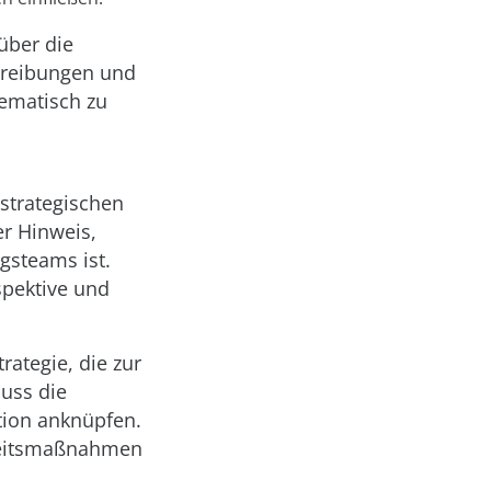
über die
hreibungen und
tematisch zu
strategischen
er Hinweis,
gsteams ist.
spektive und
rategie, die zur
uss die
ation anknüpfen.
rheitsmaßnahmen