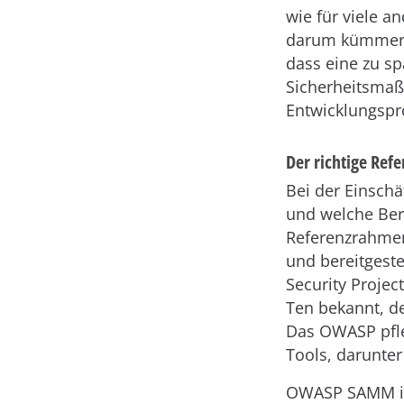
wie für viele a
darum kümmert,
dass eine zu sp
Sicherheitsmaß
Entwicklungspro
Der richtige R
Bei der Einschä
und welche Bere
Referenzrahmen
und bereitgest
Security Proje
Ten bekannt, d
Das OWASP pfleg
Tools, darunte
OWASP SAMM ist