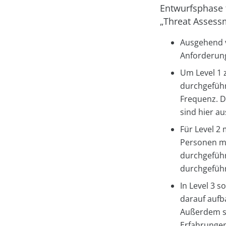
Entwurfsphase f
„Threat Assess
Ausgehend v
Anforderung
Um Level 1 
durchgeführ
Frequenz. D
sind hier a
Für Level 2 
Personen mü
durchgeführ
durchgeführ
In Level 3 s
darauf aufb
Außerdem so
Erfahrungen