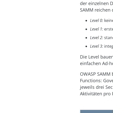
der einzelnen D
SAMM reichen di
Level 0:
kein
Level 1:
erst
Level 2:
stan
Level 3:
integ
Die Level bauen
einfachen Ad-ho
OWASP SAMM bew
Functions: Gov
jeweils drei Se
Aktivitäten pro