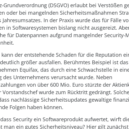
z-Grundverordnung (DSGVO) erlaubt bei Verstößen g
hten oder bei mangelnden Sicherheitsmaßnahmen Stra
s Jahresumsatzes. In der Praxis wurde das für Fälle v
en in Softwaresystemen bislang nicht ausgereizt. Aber
Höhe für Datenpannen aufgrund mangelnder Securit
nheit.
 kann der entstehende Schaden für die Reputation ei
eutlich größer ausfallen. Berühmtes Beispiel ist das
ehmen Equifax, das durch eine Schwachstelle in ein
des Unternehmens verursacht wurde. Neben
zahlungen von über 600 Mio. Euro stürzte der Aktien
r Vorstandschef wurde zum Rücktritt gedrängt. Solche
dass nachlässige Sicherheitsupdates gewaltige finanz
nde Folgen haben können.
 dass Security ein Softwareprodukt aufwertet, wirft d
ht man ein gutes Sicherheitsniveau? Hier gilt zunächs