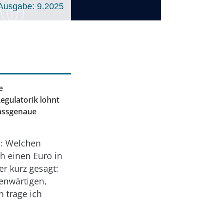
Ausgabe: 9.2025
e
egulatorik lohnt
passgenaue
rn: Welchen
ch einen Euro in
r kurz gesagt:
genwärtigen,
 trage ich