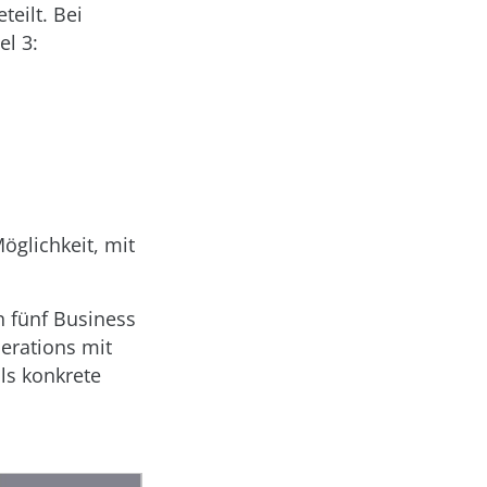
eilt. Bei
el 3:
öglichkeit, mit
n fünf Business
erations mit
ils konkrete