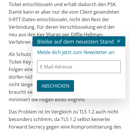
Ticket entschlüsseln und erhält dadurch den PSK.
Damit kann er aber nur die vom Client gesendeten
0-RTT-Daten entschlüsseln, nicht den Rest der
Verbindung. Für deren Verschlüsselung wird der
neu aus den Key Shares per Diffie-Hellman-
×
Bleibe auf dem neuesten Stand
Verfahren gebildete Sitzungsschlüssel verwendet.
Melde dich jetzt zum Newsletter an:
Als Schutz vor diesem Angriff sollte der Session-
Ticket-Key oft ausgetauscht werden, sodass die
Folgen eines Angriffs minimiert werden. Außerdem
dürfen nicht mehr benötigte Session-Ticket-Keys
nicht länger gespeichert werden (der Server
braucht sie ja nicht mehr). Beides zusammen
minimiert die Folgen eines Angriffs.
Das Problem ist im Vergleich zu TLS 1.2 auch nicht
besonders schlimm, da TLS 1.2 selbst keinerlei
Forward Secrecy gegen eine Kompromittierung des