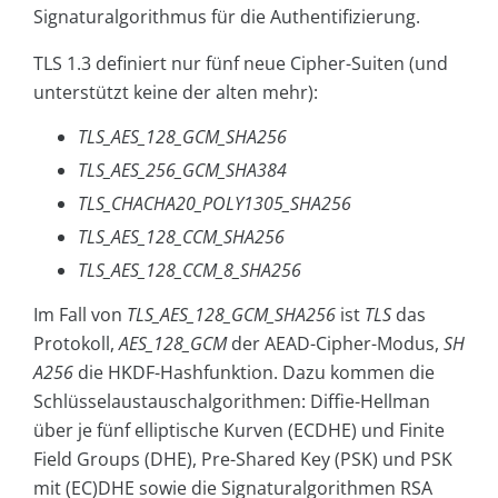
Signaturalgorithmus für die Authentifizierung.
TLS 1.3 definiert nur fünf neue Cipher-Suiten (und
unterstützt keine der alten mehr):
TLS_AES_128_GCM_SHA256
TLS_AES_256_GCM_SHA384
TLS_CHACHA20_POLY1305_SHA256
TLS_AES_128_CCM_SHA256
TLS_AES_128_CCM_8_SHA256
Im Fall von
TLS_AES_128_GCM_SHA256
ist
TLS
das
Protokoll,
AES_128_GCM
der AEAD-Cipher-Modus,
SH
A256
die HKDF-Hashfunktion. Dazu kommen die
Schlüsselaustauschalgorithmen: Diffie-Hellman
über je fünf elliptische Kurven (ECDHE) und Finite
Field Groups (DHE), Pre-Shared Key (PSK) und PSK
mit (EC)DHE sowie die Signaturalgorithmen RSA