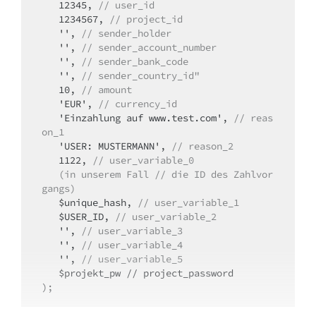
   12345, 
// user_id
   1234567, 
// project_id
   '', 
// sender_holder
   '', 
// sender_account_number
   '', 
// sender_bank_code
   '', 
// sender_country_id"
   10, 
// amount
   'EUR', 
// currency_id
   'Einzahlung auf www.test.com', 
// reas
on_1
   'USER: MUSTERMANN', 
// reason_2
   1122, 
// user_variable_0 

   (in unserem Fall // die ID des Zahlvor
gangs)
   $unique_hash, 
// user_variable_1
   $USER_ID, 
// user_variable_2
   '', 
// user_variable_3
   '', 
// user_variable_4
   '', 
// user_variable_5
   $projekt_pw // project_password

);