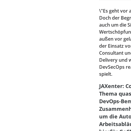
\"Es geht vor
Doch der Begri
auch um die Si
Wertschöpfung
außen vor gel
der Einsatz vo
Consultant un
Delivery und w
DevSecOps rea
spielt.
JAXenter: Co
Thema quasi
DevOps-Bem
Zusammenha
um die Aut
Arbeitsablä