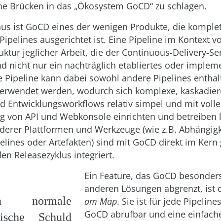
ne Brücken in das „Ökosystem GoCD“ zu schlagen.
us ist GoCD eines der wenigen Produkte, die komplet
Pipelines ausgerichtet ist. Eine Pipeline im Kontext v
ktur jeglicher Arbeit, die der Continuous-Delivery-Se
nd nicht nur ein nachträglich etabliertes oder implem
e Pipeline kann dabei sowohl andere Pipelines enthal
 verwendet werden, wodurch sich komplexe, kaskadie
d Entwicklungsworkflows relativ simpel und mit volle
g von API und Webkonsole einrichten und betreiben l
erer Plattformen und Werkzeuge (wie z.B. Abhängig
elines oder Artefakten) sind mit GoCD direkt im Kern
en Releasezyklus integriert.
Ein Feature, das GoCD besonder
anderen Lösungen abgrenzt, ist 
n normale
am Map
. Sie ist für jede Pipeline
GoCD abrufbar und eine einfache
nische Schuld