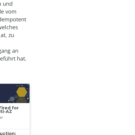
n und
ede vom
idempotent
welches
at, zu
gang an
führt hat.