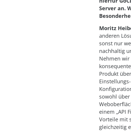
hierfür GoC
Server an. 
Besonderhe
Moritz Heib
anderen Lösu
sonst nur w
nachhaltig u
Nehmen wir 
konsequente
Produkt über
Einstellungs
Konfiguratio
sowohl über 
Weboberfläc
einem „API Fi
Vorteile mit 
gleichzeitig