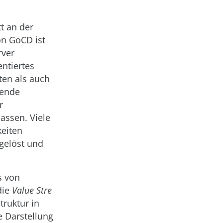
t an der
on GoCD ist
rver
entiertes
ten als auch
rende
r
assen. Viele
keiten
 gelöst und
s von
die
Value Stre
struktur in
 Darstellung