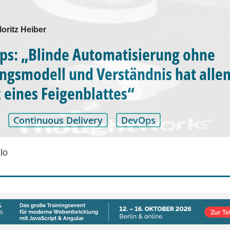
Moritz Heiber
s: „Blinde Automatisierung ohne
gsmodell und Verständnis hat allenf
 eines Feigenblattes“
Continuous Delivery
DevOps
lo