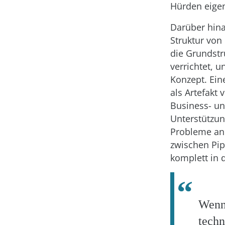
Hürden eige
Darüber hina
Struktur von 
die Grundstru
verrichtet, u
Konzept. Ein
als Artefakt
Business- un
Unterstützun
Probleme and
zwischen Pip
komplett in d
Wen
tech