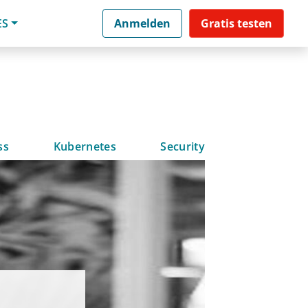
ES
Anmelden
Gratis testen
ss
Kubernetes
Security