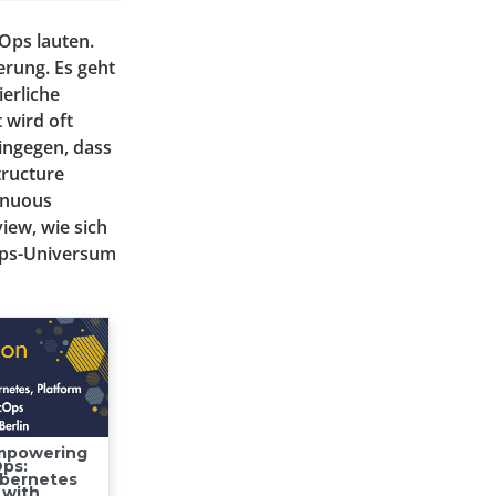
Ops lauten.
erung. Es geht
erliche
 wird oft
ingegen, dass
tructure
inuous
iew, wie sich
vOps-Universum