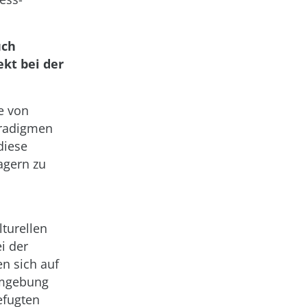
uch
ekt bei der
e von
aradigmen
diese
agern zu
lturellen
i der
n sich auf
Umgebung
efugten