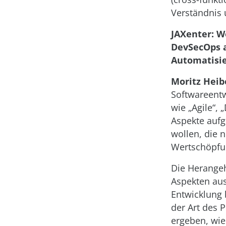
Verständnis 
JAXenter: W
DevSecOps a
Automatisi
Moritz Heib
Softwareentw
wie „Agile“,
Aspekte aufg
wollen, die 
Wertschöpfu
Die Herangeh
Aspekten aus
Entwicklung
der Art des
ergeben, wie