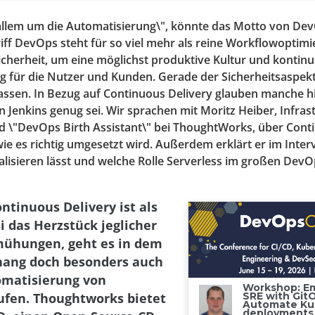
 allem um die Automatisierung\", könnte das Motto von Dev
ff DevOps steht für so viel mehr als reine Workflowoptimi
cherheit, um eine möglichst produktive Kultur und kontinui
 für die Nutzer und Kunden. Gerade der Sicherheitsaspekt
assen. In Bezug auf Continuous Delivery glauben manche h
n Jenkins genug sei. Wir sprachen mit Moritz Heiber, Infras
d \"DevOps Birth Assistant\" bei ThoughtWorks, über Cont
ie es richtig umgesetzt wird. Außerdem erklärt er im Interv
lisieren lässt und welche Rolle Serverless im großen De
ntinuous Delivery ist als
 das Herzstück jeglicher
ühungen, geht es in dem
ng doch besonders auch
omatisierung von
ufen. Thoughtworks bietet