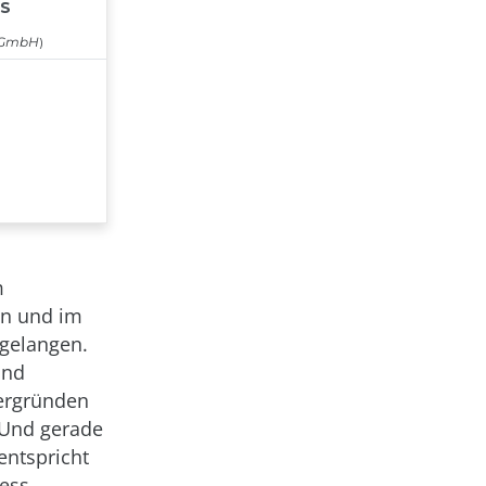
m
en und im
 gelangen.
und
tergründen
 Und gerade
entspricht
ess-