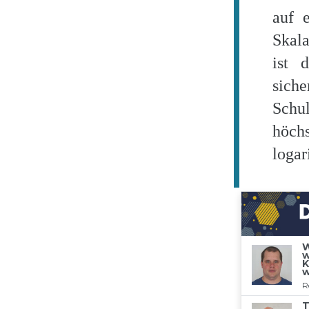
auf e
Skal
ist 
siche
Schu
höchs
logar