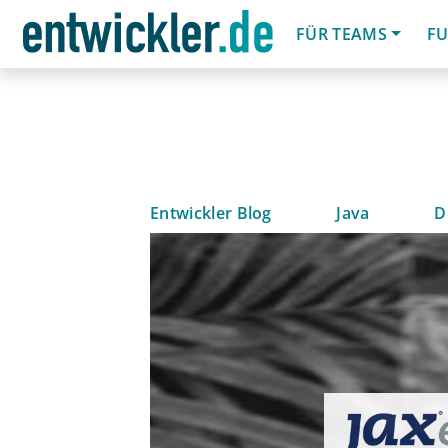
FÜR TEAMS
FU
Entwickler Blog
Java
D