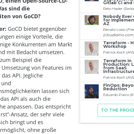
D, einen Open-Source-CD-
Was sind die
iten von GoCD?
er:
GoCD bietet gegenüber
ngen einige Vorteile, die
enige Konkurrenten am Markt
nd mit Bedacht umsetzen.
zum Beispiel die
 Umsetzung von Features im
 das API. Jegliche
- und
nsmöglichkeiten lassen sich
das API als auch die
he anpassen. Das entspricht
rst“-Ansatz, der sehr viele
sich bringt und es
 ermöglicht, ohne große