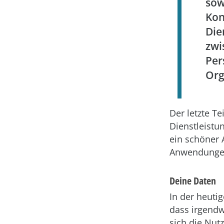
so
Ko
Die
zwi
P
Org
Der letzte T
Dienstleistu
ein schöner 
Anwendunge
Deine Daten
In der heuti
dass irgendw
sich die Nut