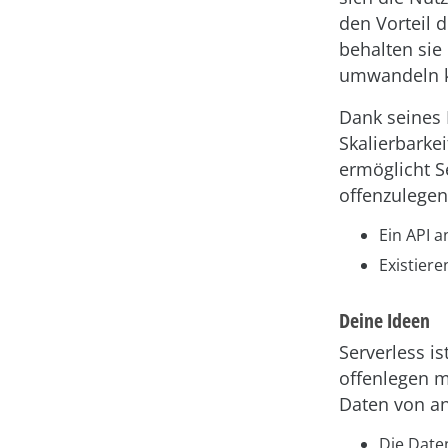
den Vorteil 
behalten sie
umwandeln 
Dank seines 
Skalierbarkei
ermöglicht S
offenzulegen
Ein API 
Existier
Deine Ideen
Serverless is
offenlegen m
Daten von an
Die Date