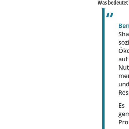
Was bedeutet 
Be
Sha
soz
Ök
au
N
men
un
Res
Es
gem
Pro