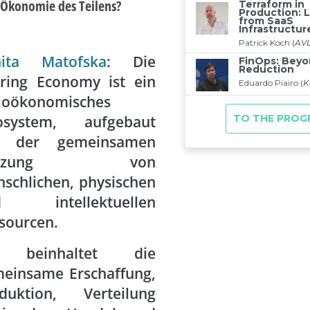
Ökonomie des Teilens?
nita Matofska
: Die
ring Economy ist ein
ioökonomisches
osystem, aufgebaut
f der gemeinsamen
utzung von
schlichen, physischen
d intellektuellen
sourcen.
 beinhaltet die
einsame Erschaffung,
duktion, Verteilung