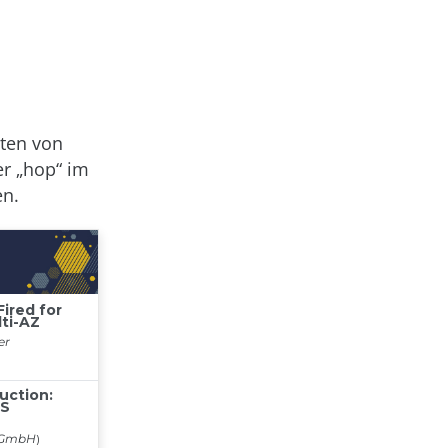
aten von
er „hop“ im
en.