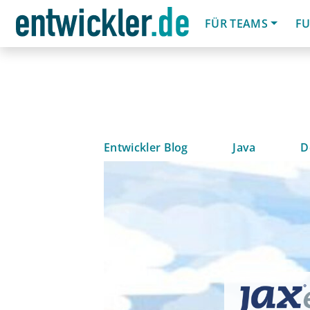
FÜR TEAMS
FU
Entwickler Blog
Java
D