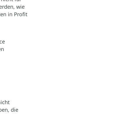
erden, wie
n in Profit
nce
en
nicht
ben, die