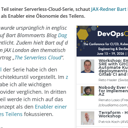
 Teil seiner Serverless-Cloud-Serie, schaut
JAX-Redner Bart
 als Enabler eine Ökonomie des Teilens.
l wurde ursprünglich in englisc
auf Bart Blommaerts Blog
Dag
ntlicht. Zudem hielt Bart auf d
en JAX London den thematisch
rtrag „
The Serverless Cloud
“.
l
der Serie habe ich den
chitekturstil vorgestellt. Im
z
be ich alle wichtigen
ovider verglichen. In dritten
Teil werde ich mich auf das
onzept als den
Enabler einer
s Teilens
fokussieren.