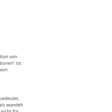
ktion von
ionen“ ist
 von
 bedeutet,
als wandelt
nicht für