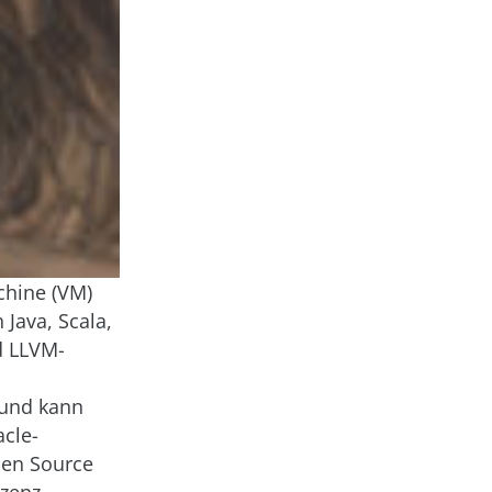
schine (VM)
Java, Scala,
d LLVM-
 und kann
cle-
pen Source