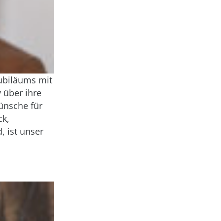
ubiläums mit
 über ihre
Wünsche für
ck,
, ist unser