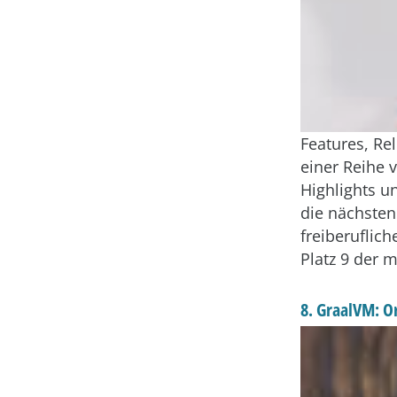
Features, Re
einer Reihe 
Highlights u
die nächsten
freiberuflic
Platz 9 der m
8. GraalVM: O