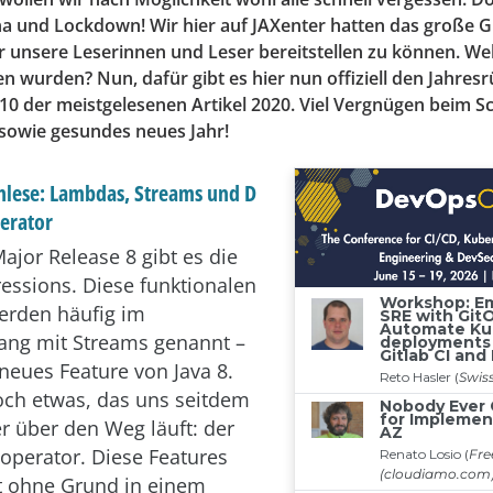
a und Lockdown! Wir hier auf JAXenter hatten das große Gl
für unsere Leserinnen und Leser bereitstellen zu können. 
n wurden? Nun, dafür gibt es hier nun offiziell den Jahresr
10 der meistgelesenen Artikel 2020. Viel Vergnügen beim 
 sowie gesundes neues Jahr!
chlese: Lambdas, Streams und D
erator
Major Release 8 gibt es die
ssions. Diese funktionalen
erden häufig im
g mit Streams genannt –
 neues Feature von Java 8.
och etwas, das uns seitdem
 über den Weg läuft: der
perator. Diese Features
t ohne Grund in einem