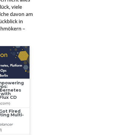
ück, viele
Welche davon am
ückblick in
Schmökern –