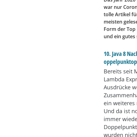
war nur Coron
tolle Artikel 
meisten gelese
Form der Top 
und ein gutes
10. Java 8 Na
oppelpunktop
Bereits seit 
Lambda Expre
Ausdrücke w
Zusammenhan
ein weiteres
Und da ist n
immer wieder
Doppelpunkto
wurden nich