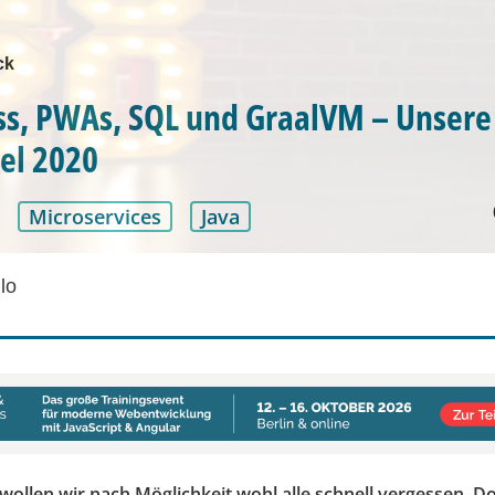
ck
ss, PWAs, SQL und GraalVM – Unsere
kel 2020
Microservices
Java
lo
wollen wir nach Möglichkeit wohl alle schnell vergessen. Do