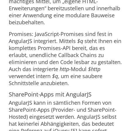
mächtiges Mittel, um „eigene HTML-
Erweiterungen“ bereitzustellen und innerhalb
einer Anwendung eine modulare Bauweise
beizubehalten.
Promises: JavaScript-Promises sind fest in
AngularJS integriert. Mittels
$q
steht Ihnen ein
komplettes Promises-API bereit, das es
erlaubt, unendliche Callback Chains zu
eliminieren und den Code lesbar zu gestalten.
Auch das integrierte
http
-Modul
$
http
verwendet intern
$q
, um eine saubere
Schnittstelle anzubieten.
SharePoint-Apps mit AngularJS
AngularJS kann in sämtlichen Formen von
SharePoint-Apps (Provider- und SharePoint-
Hosted) eingesetzt werden. AngularJS selbst
hat keinerlei Abhängigkeiten, das bedeutet
eine Referenz auf jQuery [5] kann sofort