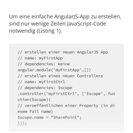
Um eine einfache AngularJS-App zu erstellen,
sind nur wenige Zeilen JavaScript-Code
notwendig (Listing 1).
// erstellen einer neuen AngularJS App
// name: myFirstApp
// dependencies: keine 
angular.module('myFirstApp',[])
// erstellen eines neuen Controllers
// name: myFirstCtrl
// dependencies: $scope
.controller('myFirstCtrl', ['$scope', fun
ction($scope){
// veroeffentlichen einer Property (in di
esem Fall name)
$scope.name = "SharePoint";
}]);