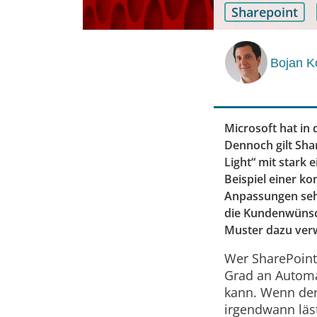
Sharepoint
Bojan K
Microsoft hat in 
Dennoch gilt Sha
Light“ mit stark
Beispiel einer k
Anpassungen sehr
die Kundenwünsch
Muster dazu ver
Wer SharePoint 
Grad an Automat
kann. Wenn der
irgendwann läs