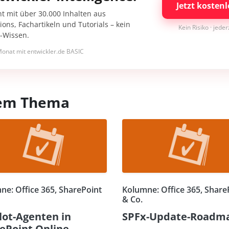
Jetzt kostenl
nt mit über 30.000 Inhalten aus
ons, Fachartikeln und Tutorials – kein
Kein Risiko · jede
I-Wissen.
onat mit entwickler.de BASIC
esem Thema
ne: Office 365, SharePoint
Kolumne: Office 365, Share
& Co.
lot-Agenten in
SPFx-Update-Roadm
ePoint Online