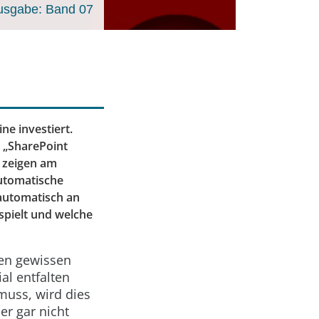
usgabe: Band 07
ne investiert.
 „SharePoint
r zeigen am
automatische
 automatisch an
spielt und welche
nen gewissen
al entfalten
muss, wird dies
er gar nicht