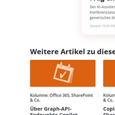
Der KI-Assiste
Konferenzsessi
generisches K
Danach 19,90 €/M
Weitere Artikel zu di
Kolumne: Office 365, SharePoint
Kolum
& Co.
& Co.
Über Graph-API-
Copi
Endpunkte Copilot-
Shar