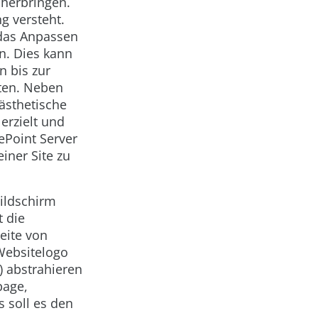
äherbringen.
g versteht.
 das Anpassen
n. Dies kann
n bis zur
ten. Neben
ästhetische
rzielt und
ePoint Server
iner Site zu
Bildschirm
t die
eite von
 Websitelogo
 abstrahieren
page,
es soll es den