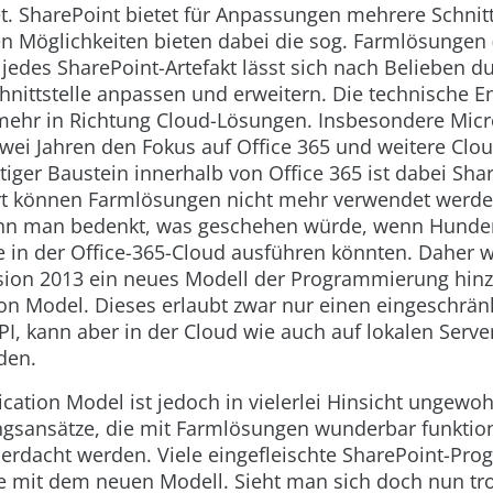
. SharePoint bietet für Anpassungen mehrere Schnitts
n Möglichkeiten bieten dabei die sog. Farmlösungen 
t jedes SharePoint-Artefakt lässt sich nach Belieben d
ittstelle anpassen und erweitern. Die technische En
ehr in Richtung Cloud-Lösungen. Insbesondere Micro
 zwei Jahren den Fokus auf Office 365 und weitere Clo
htiger Baustein innerhalb von Office 365 ist dabei Sha
t können Farmlösungen nicht mehr verwendet werde
enn man bedenkt, was geschehen würde, wenn Hunde
e in der Office-365-Cloud ausführen könnten. Daher 
sion 2013 ein neues Modell der Programmierung hinz
on Model. Dieses erlaubt zwar nur einen eingeschränk
PI, kann aber in der Cloud wie auch auf lokalen Serve
den.
cation Model ist jedoch in vielerlei Hinsicht ungewo
ngsansätze, die mit Farmlösungen wunderbar funktion
rdacht werden. Viele eingefleischte SharePoint-Pro
mit dem neuen Modell. Sieht man sich doch nun tro