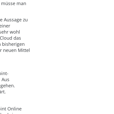
ls müsse man
se Aussage zu
einer
 sehr wohl
 Cloud das
n bisherigen
r neuen Mittel
int-
 Aus
zugehen.
rt.
int Online