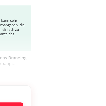
k kann sehr
arbangaben, die
n einfach zu
immt: das
r das Branding
rhaupt...