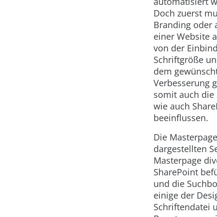
automatisiert 
Doch zuerst mu
Branding oder 
einer Website a
von der Einbind
Schriftgröße u
dem gewünschte
Verbesserung g
somit auch die 
wie auch ShareP
beeinflussen.
Die Masterpage 
dargestellten S
Masterpage dive
SharePoint befü
und die Suchbo
einige der Des
Schriftendatei 