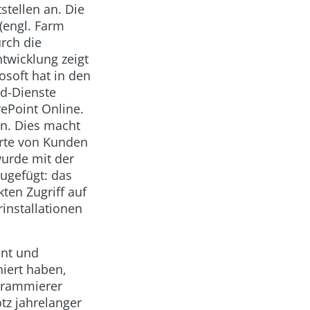
tellen an. Die
(engl. Farm
urch die
twicklung zeigt
soft hat in den
ud-Dienste
rePoint Online.
n. Dies macht
rte von Kunden
wurde mit der
ugefügt: das
ten Zugriff auf
rinstallationen
hnt und
iert haben,
grammierer
tz jahrelanger