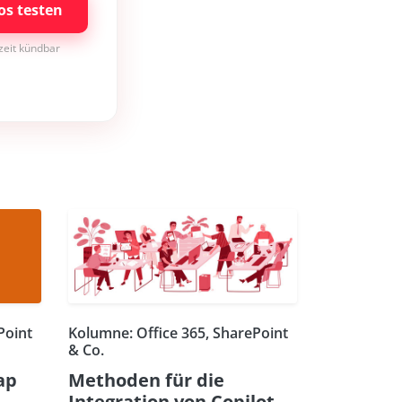
os testen
rzeit kündbar
Point
Kolumne: Office 365, SharePoint
& Co.
ap
Methoden für die
Integration von Copilot-