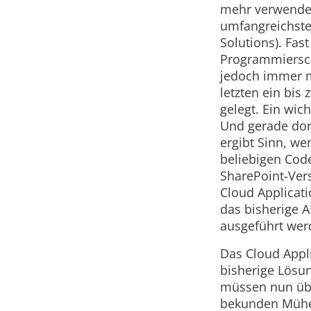
mehr verwendet
umfangreichste
Solutions). Fas
Programmierschn
jedoch immer m
letzten ein bis
gelegt. Ein wic
Und gerade dor
ergibt Sinn, w
beliebigen Cod
SharePoint-Ver
Cloud Applicati
das bisherige A
ausgeführt wer
Das Cloud Appli
bisherige Lösu
müssen nun übe
bekunden Mühe 