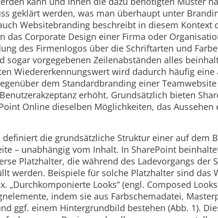
werden kann und Ihnen die dazu benötigten Muster n
ss geklärt werden, was man überhaupt unter Brandin
auch Websitebranding beschreibt in diesem Kontext
n das Corporate Design einer Firma oder Organisatio
ung des Firmenlogos über die Schriftarten und Farbe
nd sogar vorgegebenen Zeilenabständen alles beinhal
n Wiedererkennungswert wird dadurch häufig eine 
egenüber dem Standardbranding einer Teamwebsite e
Benutzerakzeptanz erhöht. Grundsätzlich bieten Shar
oint Online dieselben Möglichkeiten, das Aussehen e
definiert die grundsätzliche Struktur einer auf dem 
eite – unabhängig vom Inhalt. In SharePoint beinhalte
rse Platzhalter, die während des Ladevorgangs der S
llt werden. Beispiele für solche Platzhalter sind das
x. „Durchkomponierte Looks“ (engl. Composed Looks)
ignelemente, indem sie aus Farbschemadatei, Master
und ggf. einem Hintergrundbild bestehen (
Abb. 1
). Di