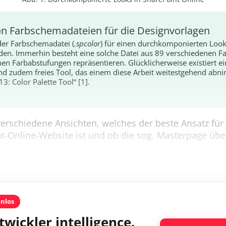
von Farbschemadateien für die Designvorlagen
 der Farbschemadatei (
.spcolor
) für einen durchkomponierten Loo
en. Immerhin besteht eine solche Datei aus 89 verschiedenen F
en Farbabstufungen repräsentieren. Glücklicherweise existiert ei
d zudem freies Tool, das einem diese Arbeit weitestgehend abn
3: Color Palette Tool“ [1].
 verschiedene Ansichten, welches der beste Ansatz fü
t-Online-Website ist und ob die sog. Masterpage übe
enlos
twickler intelligence.