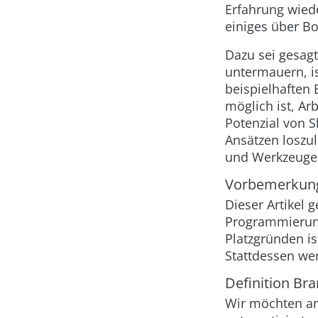
Erfahrung wied
einiges über B
Dazu sei gesagt
untermauern, is
beispielhaften 
möglich ist, Ar
Potenzial von S
Ansätzen loszul
und Werkzeuge 
Vorbemerkun
Dieser Artikel 
Programmierung
Platzgründen is
Stattdessen wer
Definition Br
Wir möchten an