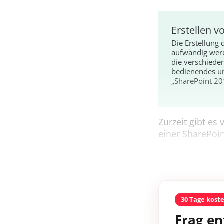
Erstellen 
Die Erstellung
aufwändig werd
die verschieden
bedienendes un
„SharePoint 201
Zurzeit gibt es
einer SharePoin
30 Tage kost
Frag en