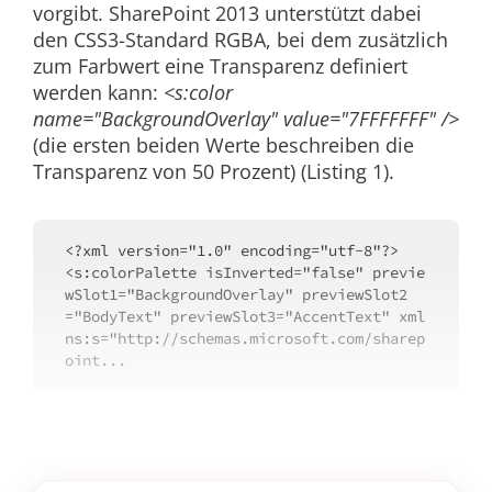
vorgibt. SharePoint 2013 unterstützt dabei
den CSS3-Standard RGBA, bei dem zusätzlich
zum Farbwert eine Transparenz definiert
werden kann:
<s:color
name="BackgroundOverlay" value="7FFFFFFF" />
(die ersten beiden Werte beschreiben die
Transparenz von 50 Prozent) (Listing 1).
<?xml version="1.0" encoding="utf-8"?>
<s:colorPalette isInverted="false" previe
wSlot1="BackgroundOverlay" previewSlot2
="BodyText" previewSlot3="AccentText" xml
ns:s="http://schemas.microsoft.com/sharep
oint...