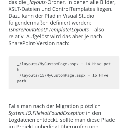
das die
_layouts
-Ordner, in denen alle Bilder,
XSLT-Dateien und ControlTemplates liegen.
Dazu kann der Pfad in Visual Studio
folgendermaßen definiert werden:
{SharePointRoot}\Template\Layouts
– also
relativ. Aufgelöst wird das aber je nach
SharePoint-Version nach:
_/layouts/MyCustomPage.aspx - 14 Hive pat
h
_/layouts/15/MyCustomPage.aspx - 15 Hive 
path
Falls man nach der Migration plötzlich
System.IO.FileNotFoundException
in den
Logdateien entdeckt, sollte man diese Pfade
im Projekt unbedingt überprüfen und