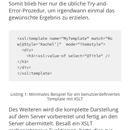
Somit blieb hier nur die übliche Try-and-
Error-Prozedur, um irgendwann einmal das
gewünschte Ergebnis zu erzielen.
<xsl:template name="MyTemplate" match="Ro
w[@Style='Kachel']"  mode="itemstyle">
  <div>
    <h3><xsl:value-of select="@Title" />
</h3>
</div>
</xsl:template>
Listing 1: Minimales Beispiel für ein benutzerdefiniertes
Template mit XSLT
Des Weiteren wird die komplette Darstellung
auf dem Server vorbereitet und fertig an den
Server übermittelt. Besaß ein XSLT