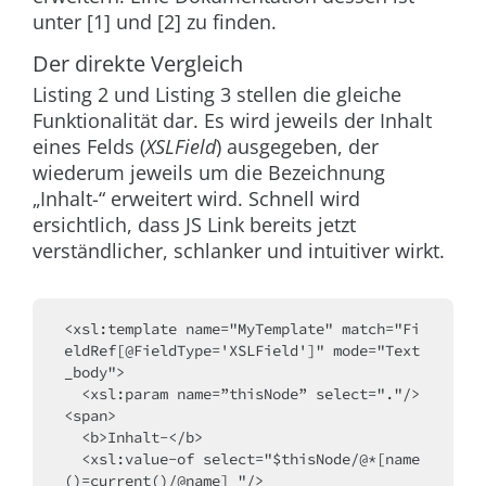
unter [1] und [2] zu finden.
Der direkte Vergleich
Listing 2 und Listing 3 stellen die gleiche
Funktionalität dar. Es wird jeweils der Inhalt
eines Felds (
XSLField
) ausgegeben, der
wiederum jeweils um die Bezeichnung
„Inhalt-“ erweitert wird. Schnell wird
ersichtlich, dass JS Link bereits jetzt
verständlicher, schlanker und intuitiver wirkt.
<xsl:template name="MyTemplate" match="Fi
eldRef[@FieldType='XSLField']" mode="Text
_body">
  <xsl:param name=”thisNode” select="."/>
<span>
  <b>Inhalt-</b>
  <xsl:value-of select="$thisNode/@*[name
()=current()/@name] "/>