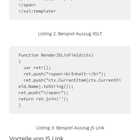
</span>
</xsl:template>
Listing 2: Beispiel Auszug XSLT
Function RenderJSLinField(ctx)
{
  var ret=[];
  ret.push("<span><b>Inhalt-</b>");
  ret.push("ctx.CurrentItem[ctx.CurrentFi
eld.Name].toString());
ret.push("</span>");
return ret.join('');
}
Listing 3: Beispiel Auszug JS Link
Vorteile von JS Link