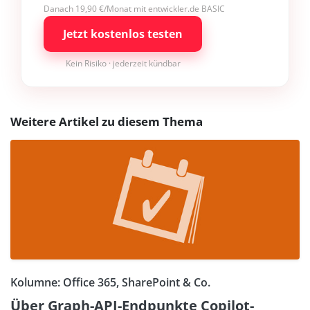
Danach 19,90 €/Monat mit entwickler.de BASIC
Jetzt kostenlos testen
Kein Risiko · jederzeit kündbar
Weitere Artikel zu diesem Thema
Kolumne: Office 365, SharePoint & Co.
Über Graph-API-Endpunkte Copilot-