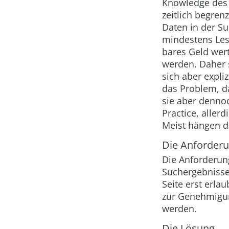
Knowledge des 
zeitlich begren
Daten in der S
mindestens Les
bares Geld wert
werden. Daher s
sich aber expli
das Problem, d
sie aber dennoc
Practice, aller
Meist hängen d
Die Anforder
Die Anforderung
Suchergebnissen
Seite erst erla
zur Genehmigun
werden.
Die Lösung