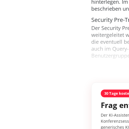
hinterlegen. I
beschrieben un
Security Pre-
Der Security P
weitergeleitet w
die eventuell 
auch im Query-
Benutzergruppe
30 Tage kost
Frag en
Der KI-Assiste
Konferenzsessi
generisches K