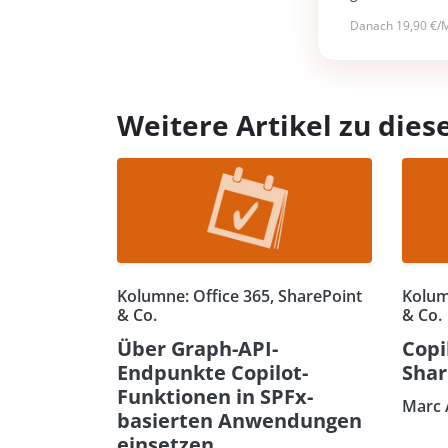
Danach 19,90 €/M
Weitere Artikel zu di
Kolumne: Office 365, SharePoint
Kolum
& Co.
& Co.
Über Graph-API-
Copi
Endpunkte Copilot-
Shar
Funktionen in SPFx-
Marc 
basierten Anwendungen
einsetzen