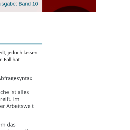
usgabe: Band 10
ilt, jedoch lassen
 Fall hat
Abfragesyntax
he ist alles
reift. Im
der Arbeitswelt
dem das