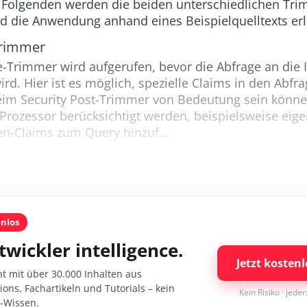
m Folgenden werden die beiden unterschiedlichen Tr
d die Anwendung anhand eines Beispielquelltexts erl
Trimmer
re-Trimmer wird aufgerufen, bevor die Abfrage an die
ird. Hier ist es möglich, spezielle Claims in den Abfr
beim Security Post-Trimmer von Bedeutung sein könne
Prozessor berücksichtigt werden, beispielsweise eig
n-Claims zum Query hinzuf...
enlos
twickler intelligence.
Jetzt kostenl
nt mit über 30.000 Inhalten aus
ons, Fachartikeln und Tutorials – kein
Kein Risiko · jede
I-Wissen.