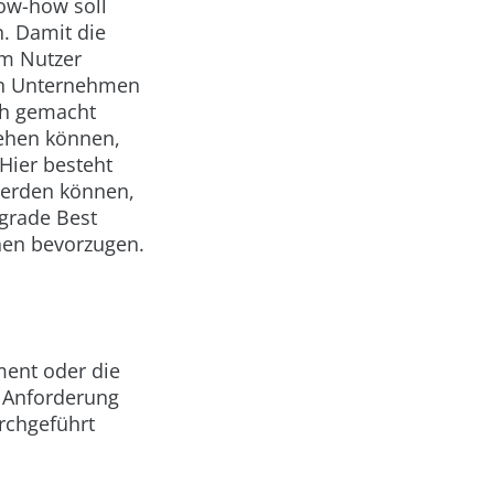
ow-how soll
n. Damit die
em Nutzer
gen Unternehmen
ich gemacht
sehen können,
 Hier besteht
werden können,
 grade Best
ehen bevorzugen.
ment oder die
e Anforderung
rchgeführt