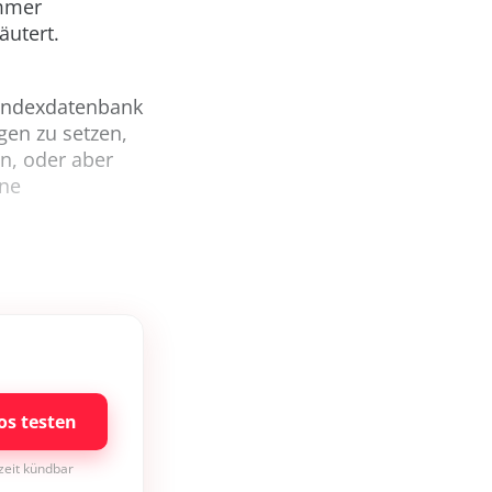
immer
äutert.
 Indexdatenbank
agen zu setzen,
n, oder aber
ene
os testen
rzeit kündbar