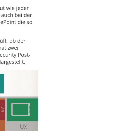
ut wie jeder
 auch bei der
rePoint die so
üft, ob der
hat zwei
ecurity Post-
argestellt.