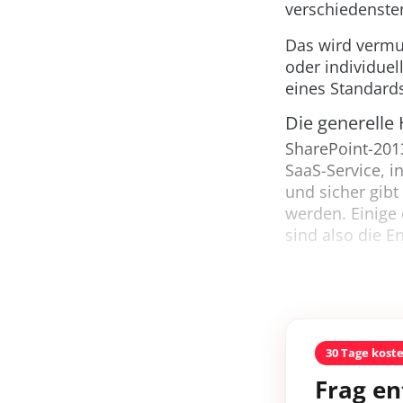
verschiedensten
Das wird vermu
oder individuel
eines Standard
Die generelle
SharePoint-201
SaaS-Service, i
und sicher gibt
werden. Einige
sind also die E
30 Tage kost
Frag en