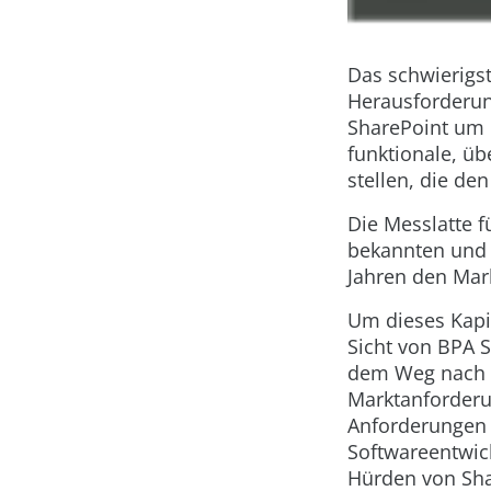
Das schwierigst
Herausforderun
SharePoint um d
funktionale, ü
stellen, die de
Die Messlatte 
bekannten und b
Jahren den Mark
Um dieses Kapi
Sicht von BPA 
dem Weg nach S
Marktanforderu
Anforderungen v
Softwareentwic
Hürden von Sha