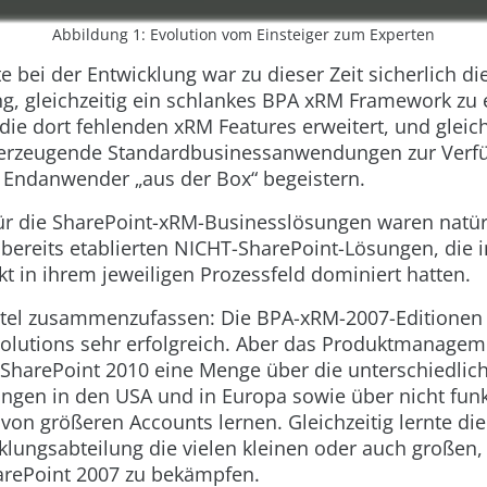
Abbildung 1: Evolution vom Einsteiger zum Experten
e bei der Entwicklung war zu dieser Zeit sicherlich di
g, gleichzeitig ein schlankes BPA xRM Framework zu 
ie dort fehlenden xRM Features erweitert, und gleich
berzeugende Standardbusinessanwendungen zur Verf
n Endanwender „aus der Box“ begeistern.
für die SharePoint-xRM-Businesslösungen waren natür
ereits etablierten NICHT-SharePoint-Lösungen, die i
t in ihrem jeweiligen Prozessfeld dominiert hatten.
tel zusammenzufassen: Die BPA-xRM-2007-Editionen
Solutions sehr erfolgreich. Aber das Produktmanage
harePoint 2010 eine Menge über die unterschiedlic
ngen in den USA und in Europa sowie über nicht funk
on größeren Accounts lernen. Gleichzeitig lernte die
klungsabteilung die vielen kleinen oder auch großen,
rePoint 2007 zu bekämpfen.