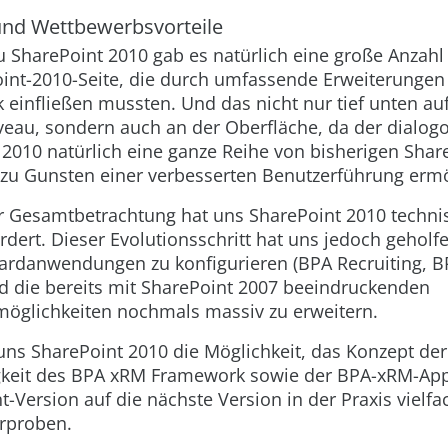
und Wettbewerbsvorteile
 SharePoint 2010 gab es natürlich eine große Anzah
oint-2010-Seite, die durch umfassende Erweiterungen
einfließen mussten. Und das nicht nur tief unten au
eau, sondern auch an der Oberfläche, da der dialogori
2010 natürlich eine ganze Reihe von bisherigen Shar
zu Gunsten einer verbesserten Benutzerführung ermö
r Gesamtbetrachtung hat uns SharePoint 2010 technis
dert. Dieser Evolutionsschritt hat uns jedoch geholfe
dardanwendungen zu konfigurieren (BPA Recruiting, B
nd die bereits mit SharePoint 2007 beeindruckenden
möglichkeiten nochmals massiv zu erweitern.
ns SharePoint 2010 die Möglichkeit, das Konzept der
gkeit des BPA xRM Framework sowie der BPA-xRM-App
t-Version auf die nächste Version in der Praxis vielf
erproben.