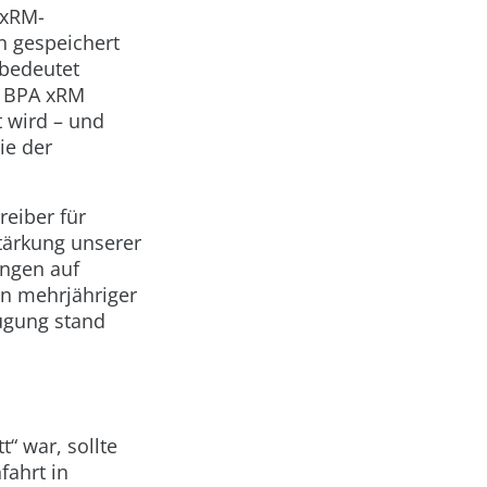
-xRM-
n gespeichert
 bedeutet
e BPA xRM
 wird – und
ie der
eiber für
tärkung unserer
ungen auf
in mehrjähriger
ügung stand
“ war, sollte
fahrt in