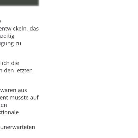
e
entwickeln, das
zeitig
ügung zu
lich die
n den letzten
 waren aus
ment musste auf
hen
tionale
 unerwarteten