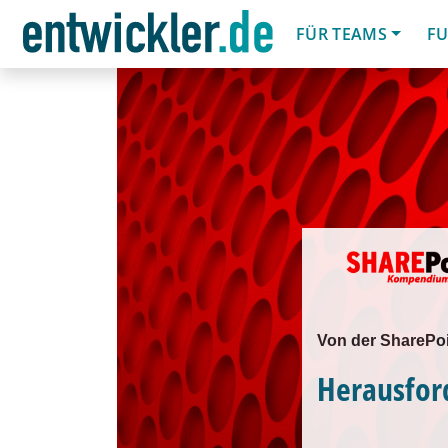
FÜR TEAMS
FU
Von der SharePo
Herausfor