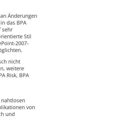
l an Änderungen
 in das BPA
f sehr
entierte Stil
ePoint-2007-
glichten.
ch nicht
n, weitere
PA Risk, BPA
 nahtlosen
likationen von
ach und