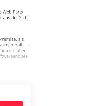
ne Web Parts
r aus der Sicht
.
Premise, als
Azure, mobil … –
onen einfallen
ftwareanbieter