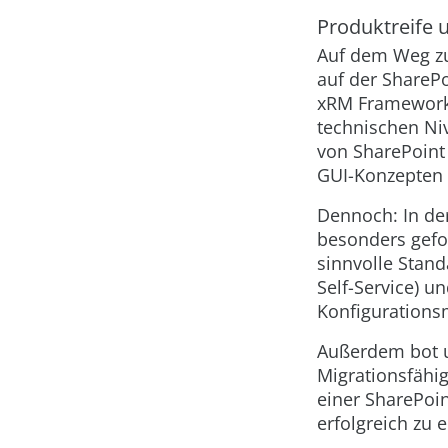
Produktreife 
Auf dem Weg zu
auf der ShareP
xRM Framework 
technischen Niv
von SharePoint 
GUI-Konzepten 
Dennoch: In de
besonders gefor
sinnvolle Stan
Self-Service) u
Konfigurations
Außerdem bot u
Migrationsfähi
einer SharePoin
erfolgreich zu 