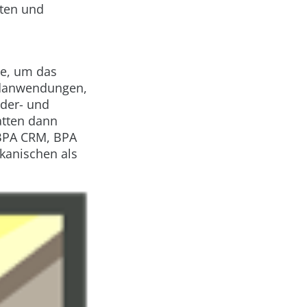
ten und
ve, um das
rdanwendungen,
nder- und
atten dann
BPA CRM, BPA
kanischen als