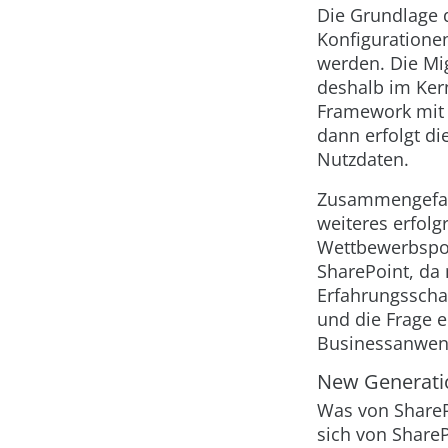
Die Grundlage d
Konfigurationen
werden. Die Mig
deshalb im Ker
Framework mit 
dann erfolgt di
Nutzdaten.
Zusammengefass
weiteres erfol
Wettbewerbspos
SharePoint, da 
Erfahrungsscha
und die Frage e
Businessanwend
New Generatio
Was von SharePo
sich von ShareP