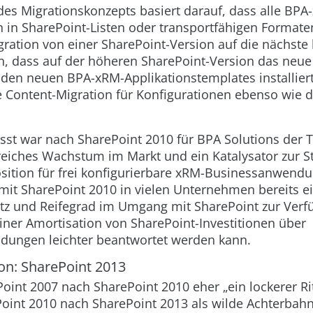
es Migrationskonzepts basiert darauf, dass alle BPA
 in SharePoint-Listen oder transportfähigen Formate
ration von einer SharePoint-Version auf die nächste
n, dass auf der höheren SharePoint-Version das neu
den neuen BPA-xRM-Applikationstemplates installiert
e Content-Migration für Konfigurationen ebenso wie d
t war nach SharePoint 2010 für BPA Solutions der Tr
greiches Wachstum im Markt und ein Katalysator zur S
ition für frei konfigurierbare xRM-Businessanwend
mit SharePoint 2010 in vielen Unternehmen bereits e
tz und Reifegrad im Umgang mit SharePoint zur Verf
iner Amortisation von SharePoint-Investitionen über
ungen leichter beantwortet werden kann.
n: SharePoint 2013
int 2007 nach SharePoint 2010 eher „ein lockerer Ritt
oint 2010 nach SharePoint 2013 als wilde Achterbahn