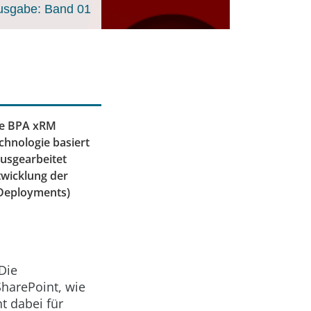
usgabe: Band 01
te BPA xRM
chnologie basiert
ausgearbeitet
twicklung der
(Deployments)
Die
harePoint, wie
t dabei für