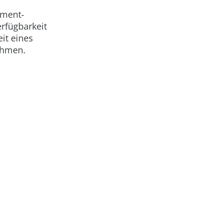
nment-
erfügbarkeit
it eines
ehmen.