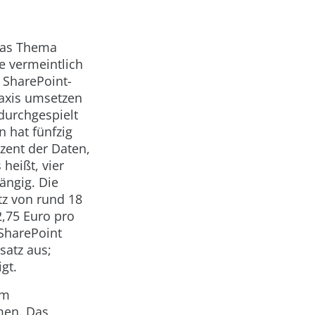
das Thema
e vermeintlich
 SharePoint-
raxis umsetzen
 durchgespielt
 hat fünfzig
zent der Daten,
heißt, vier
ängig. Die
tz von rund 18
2,75 Euro pro
 SharePoint
satz aus;
gt.
rm
men. Das