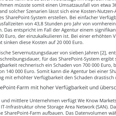
ehmen müsste somit einen Umsatzausfall von etwa 3
and solcher Szenarien lässt sich eine Kosten-Nutzen-A
s SharePoint-System erstellen. Bei einfacher Verfügb
usfallzeiten von 43,8 Stunden pro Jahr von vornherein
n. Das entspricht im Fall der Agentur einem signifik
0 Euro, der einzukalkulieren ist. Bei einer erhöhten 
t sinken diese Kosten auf 20 000 Euro.
sische Servernutzungsdauer von sieben Jahren [2], en
schreibungsdauer, für das SharePoint-System ergibt 
gbarkeit rechnerisch ein Schaden von 700 000 Euro, b
on 140 000 Euro. Somit kann die Agentur bei einer Sh
g mit erhöhter Verfügbarkeit den Schaden drastisch 
rePoint-Farm mit hoher Verfügbarkeit und über
ne und mittlere Unternehmen verfügt We Know Markets
e IT-Infrastruktur ohne Storage Area Network (SAN).
ne SharePoint-Farm aufbauen. Das Datenvolumen wä