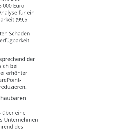
6 000 Euro
nalyse für ein
arkeit (99,5
anten Schaden
Verfügbarkeit
tsprechend der
sich bei
ei erhöhter
arePoint-
reduzieren.
schaubaren
 über eine
 Das Unternehmen
hrend des