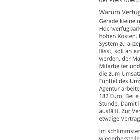
der Preis überp
Warum Verfügb
Gerade kleine 
Hochverfügbarke
hohen Kosten. E
System zu akzep
lässt, soll an 
werden, der Ma
Mitarbeiter und
die zum Umsatz 
Fünftel des Ums
Agentur arbeite
182 Euro. Bei e
Stunde. Damit 
ausfällt. Zur V
etwaige Vertrags
Im schlimmsten
wiederherstell