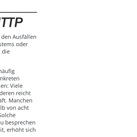
 den Ausfällen
ystems oder
 die
häufig
onkreten
n: Viele
deren reicht
äft. Manchen
lb von acht
Solche
au besprechen
it, erhöht sich