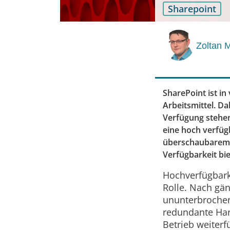
Sharepoint
Zoltan 
SharePoint ist i
Arbeitsmittel. D
Verfügung stehe
eine hoch verfüg
überschaubarem 
Verfügbarkeit bie
Hochverfügbarke
Rolle. Nach gä
ununterbrochen
redundante Har
Betrieb weiterf