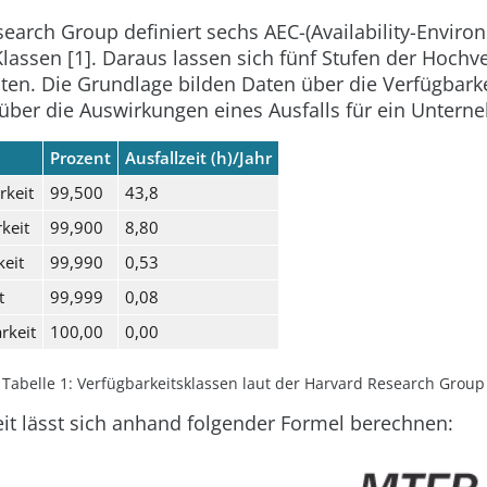
earch Group definiert sechs AEC-(Availability-Enviro
)Klassen [1]. Daraus lassen sich fünf Stufen der Hochv
eiten. Die Grundlage bilden Daten über die Verfügbarke
über die Auswirkungen eines Ausfalls für ein Untern
Prozent
Ausfallzeit (h)/Jahr
rkeit
99,500
43,8
keit
99,900
8,80
keit
99,990
0,53
t
99,999
0,08
rkeit
100,00
0,00
Tabelle 1: Verfügbarkeitsklassen laut der Harvard Research Group
it lässt sich anhand folgender Formel berechnen: