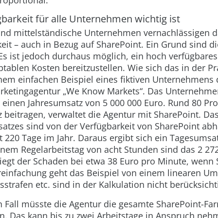
roportional.
arkeit für alle Unternehmen wichtig ist
und mittelständische Unternehmen vernachlässigen 
it – auch in Bezug auf SharePoint. Ein Grund sind di
s ist jedoch durchaus möglich, ein hoch verfügbares
tablen Kosten bereitzustellen. Wie sich das in der P
einem einfachen Beispiel eines fiktiven Unternehmens
rketingagentur „We Know Markets“. Das Unternehmen
 einen Jahresumsatz von 5 000 000 Euro. Rund 80 Pro
beitragen, verwaltet die Agentur mit SharePoint. Das 
atzes sind von der Verfügbarkeit von SharePoint abh
t 220 Tage im Jahr. Daraus ergibt sich ein Tagesumsa
inem Regelarbeitstag von acht Stunden sind das 2 27
liegt der Schaden bei etwa 38 Euro pro Minute, wenn
ereinfachung geht das Beispiel von einem linearen Um
strafen etc. sind in der Kalkulation nicht berücksichti
 Fall müsste die Agentur die gesamte SharePoint-Fa
en. Das kann bis zu zwei Arbeitstage in Anspruch neh