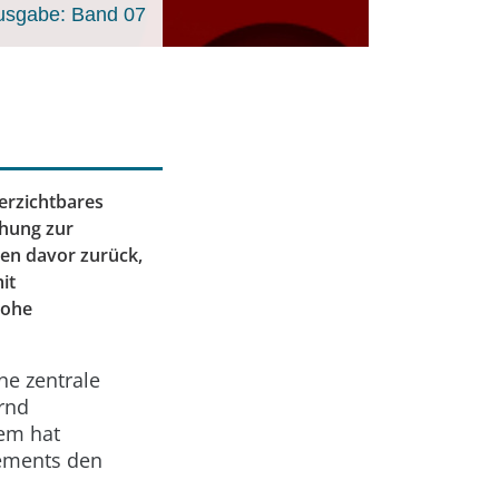
usgabe: Band 07
erzichtbares
chung zur
en davor zurück,
it
hohe
ne zentrale
rnd
em hat
lements den