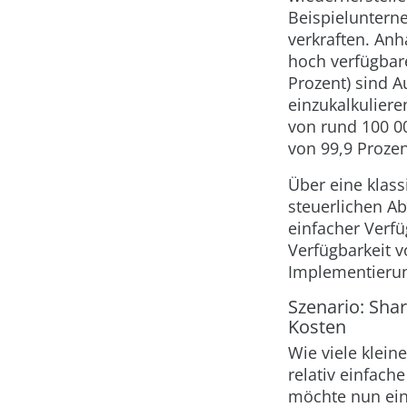
Beispieluntern
verkraften. Anh
hoch verfügbare
Prozent) sind A
einzukalkuliere
von rund 100 00
von 99,9 Prozen
Über eine klas
steuerlichen Ab
einfacher Verfü
Verfügbarkeit v
Implementierun
Szenario: Sha
Kosten
Wie viele klei
relativ einfach
möchte nun ei