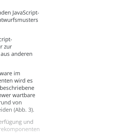
den JavaScript-
ntwurfsmusters
ript-
r zur
 aus anderen
tware im
nten wird es
 beschriebene
hwer wartbare
rund von
iden (
Abb. 3
).
Verfügung und
twarekomponenten