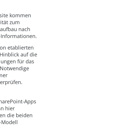
bsite kommen
vität zum
raufbau nach
-Informationen.
on etablierten
inblick auf die
lungen für das
. Notwendige
mer
berprüfen.
SharePoint-Apps
n hier
en die beiden
-Modell