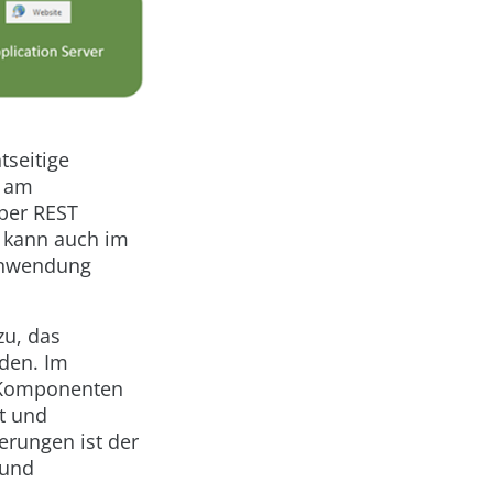
tseitige
h am
über REST
ch kann auch im
 Anwendung
u, das
den. Im
e Komponenten
t und
erungen ist der
 und