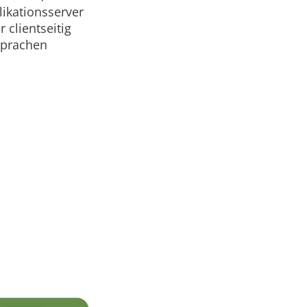
ikationsserver
 clientseitig
sprachen