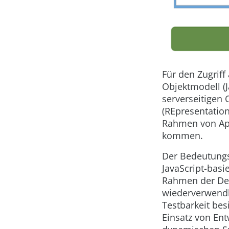
Für den Zugriff
Objektmodell (J
serverseitigen 
(REpresentation
Rahmen von App
kommen.
Der Bedeutungs
JavaScript-bas
Rahmen der Des
wiederverwendb
Testbarkeit bes
Einsatz von Ent