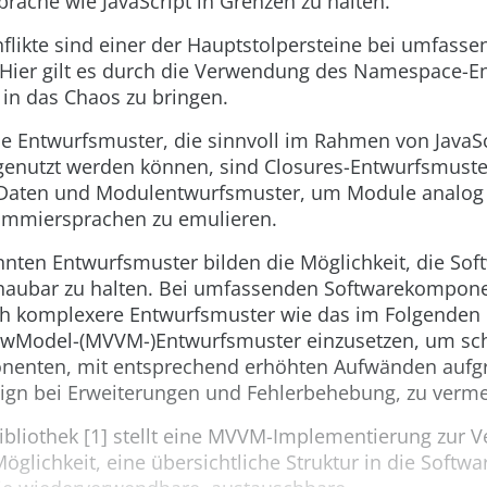
rache wie JavaScript in Grenzen zu halten.
likte sind einer der Hauptstolpersteine bei umfassen
ier gilt es durch die Verwendung des Namespace-E
in das Chaos zu bringen.
e Entwurfsmuster, die sinnvoll im Rahmen von JavaSc
nutzt werden können, sind Closures-Entwurfsmuste
 Daten und Modulentwurfsmuster, um Module analog
ammiersprachen zu emulieren.
nten Entwurfsmuster bilden die Möglichkeit, die Sof
haubar zu halten. Bei umfassenden Softwarekompone
h komplexere Entwurfsmuster wie das im Folgenden
ewModel-(MVVM-)Entwurfsmuster einzusetzen, um sc
nenten, mit entsprechend erhöhten Aufwänden aufg
ign bei Erweiterungen und Fehlerbehebung, zu verme
ibliothek [1] stellt eine MVVM-Implementierung zur 
 Möglichkeit, eine übersichtliche Struktur in die Sof