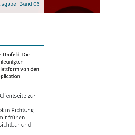
usgabe: Band 06
e-Umfeld. Die
hleunigten
Plattform von den
plication
lientseite zur
t in Richtung
mit frühen
 sichtbar und