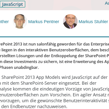
A
JavaScript
nther
Markus Pentner
Markus Stuhler
rePoint 2013 ist nun salonfähig geworden für das Enterpris
 liegen in den interaktiven Benutzeroberflächen, dem besc
rstellten Lösungen und der Entkoppelung der SharePoint-
 diese Investments zu sichern, ist eine Erweiterung des Ap
n Phasen unabdingbar.
harePoint 2013 App Models wird JavaScript auf der C
mit dem SharePoint-Server eingesetzt. Bei der
alyse kommen die eindeutigen Vorzüge von JavaScrip
nutzeroberflächen zum Vorschein. Ein agiler Ansatz 
bevorzugen, um die gewünschte Benutzerinteraktivität
r den Endbenutzer nachzuweisen.