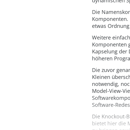
dynamischen Sp
Die Namenskonf
Komponenten. H
etwas Ordnung 
Weitere einfach
Komponenten ge
Kapselung der
höheren Progr
Die zuvor genan
Kleinen übersc
notwendig, noc
Model-View-Vi
Softwarekompo
Software-Redes
Die Knockout-B
bietet hier die