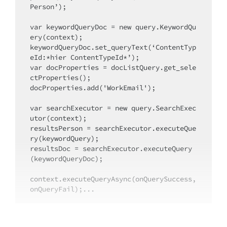
Person’);
var keywordQueryDoc = new query.KeywordQu
ery(context);
keywordQueryDoc.set_queryText(‘ContentTyp
eId:*hier ContentTypeId*’);
var docProperties = docListQuery.get_sele
ctProperties();
docProperties.add('WorkEmail');
var searchExecutor = new query.SearchExec
utor(context);
resultsPerson = searchExecutor.executeQue
ry(keywordQuery);
resultsDoc = searchExecutor.executeQuery
(keywordQueryDoc);
context.executeQueryAsync(onQuerySuccess, 
onQueryFail);...