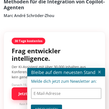
Methoden für die Integration von Copilot-
Agenten
Marc André Schröder-Zhou
30 Tage kostenlos
Frag entwickler
intelligence.
Der KI-Assistent mit über 30.000 Inhalten aus
×
Bleibe auf dem neuesten Stand
Konferenzsessions, Fachartikeln und Tutorials –
kein generisches KI-Wissen.
Melde dich jetzt zum Newsletter an:
Danach 19,90 €/Monat mit entwickler.de BASIC
Jetzt kostenlos testen
Kein Risiko · jederzeit kündbar