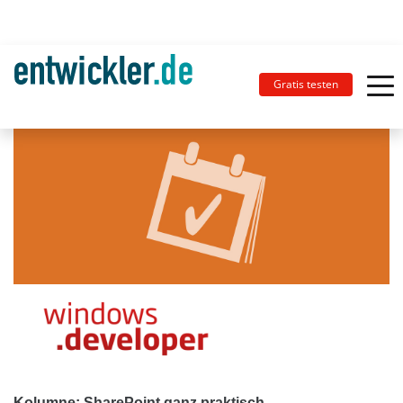
Gratis testen
Kolumne: SharePoint ganz praktisch