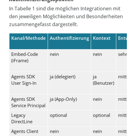
In Tabelle 1 sind die möglichen Integrationen mit
den jeweiligen Möglichkeiten und Besonderheiten
zusammengefasst dargestellt.
Kanal/Methode
Authentifizierung
Kontext
Entwick
Embed-Code
nein
nein
sehr ger
(iFrame)
Agents SDK
ja (delegiert)
ja
mittel b
User Sign-In
(Benutzer)
Agents SDK
ja (App-Only)
nein
mittel b
Service Principal
Legacy
optional
optional
mittel b
DirectLine
Agents Client
nein
nein
mittel