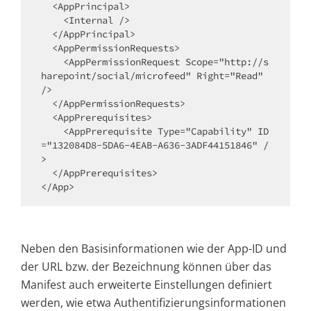
  <AppPrincipal>

    <Internal />

  </AppPrincipal>

  <AppPermissionRequests>

    <AppPermissionRequest Scope="http://s
harepoint/social/microfeed" Right="Read" 
/>

  </AppPermissionRequests>

  <AppPrerequisites>

    <AppPrerequisite Type="Capability" ID
="132084D8-5DA6-4EAB-A636-3ADF44151846" /
>

  </AppPrerequisites>

</App>
Neben den Basisinformationen wie der App-ID und
der URL bzw. der Bezeichnung können über das
Manifest auch erweiterte Einstellungen definiert
werden, wie etwa Authentifizierungsinformationen