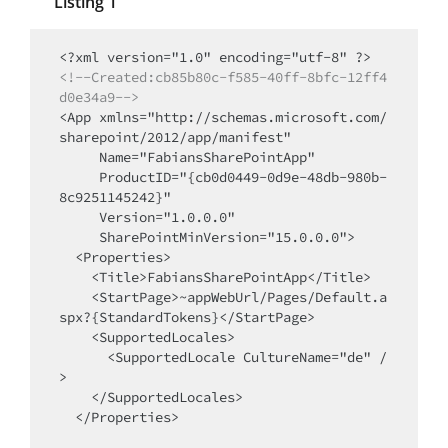
Listing 1
<!--Created:cb85b80c-f585-40ff-8bfc-12ff4
d0e34a9-->
<App xmlns="http://schemas.microsoft.com/
sharepoint/2012/app/manifest"

     Name="FabiansSharePointApp"

     ProductID="{cb0d0449-0d9e-48db-980b-
8c9251145242}"

     Version="1.0.0.0"

     SharePointMinVersion="15.0.0.0">

  <Properties>

    <Title>FabiansSharePointApp</Title>

    <StartPage>~appWebUrl/Pages/Default.a
spx?{StandardTokens}</StartPage>

    <SupportedLocales>

      <SupportedLocale CultureName="de" /
>

    </SupportedLocales>

  </Properties>
