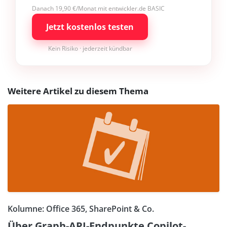
Danach 19,90 €/Monat mit entwickler.de BASIC
Jetzt kostenlos testen
Kein Risiko · jederzeit kündbar
Weitere Artikel zu diesem Thema
Kolumne: Office 365, SharePoint & Co.
Über Graph-API-Endpunkte Copilot-