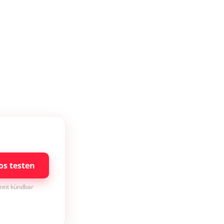
os testen
rzeit kündbar