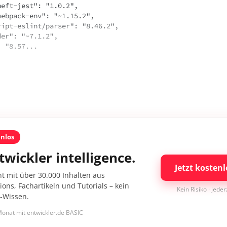
t": "8.57...
enlos
twickler intelligence.
Jetzt kostenl
nt mit über 30.000 Inhalten aus
ons, Fachartikeln und Tutorials – kein
Kein Risiko · jede
I-Wissen.
onat mit entwickler.de BASIC