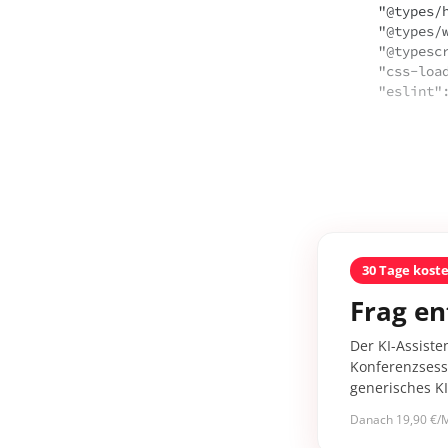
    "@types/heft-jest": "1.0.2",

    "@types/webpack-env": "~1.15.2",

    "@typescript-eslint/parser": "8.46.2",

    "css-loader": "~7.1.2",

    "eslin
30 Tage kost
Frag en
Der KI-Assiste
Konferenzsessi
generisches K
Danach 19,90 €/M