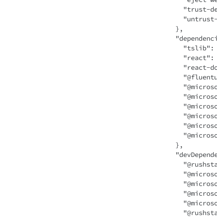
    "trust-dev-cert": "heft trust-dev-cert",

    "untrust-dev-cert": "heft untrust-dev-cert"

  },

  "dependencies": {

    "tslib": "2.3.1",

    "react": "17.0.1",

    "react-dom": "17.0.1",

    "@fluentui/react": "^8.106.4",

    "@microsoft/sp-core-library": "1.22.0-beta.5",

    "@microsoft/sp-component-base": "1.22.0-beta.5",

    "@microsoft/sp-property-pane": "1.22.0-beta.5",

    "@microsoft/sp-webpart-base": "1.22.0-beta.5",

    "@microsoft/sp-lodash-subset": "1.22.0-beta.5",

    "@microsoft/sp-office-ui-fabric-core": "1.22.0-beta.5"

  },

  "devDependencies": {

    "@rushstack/eslint-config": "4.5.2",

    "@microsoft/eslint-plugin-spfx": "1.22.0-beta.5",

    "@microsoft/eslint-config-spfx": "1.22.0-beta.5",

    "@microsoft/spfx-web-build-rig": "1.22.0-beta.5",

    "@microsoft/spfx-heft-plugins": "1.22.0-beta.5",

    "@rushstack/heft": "1.1.2",
