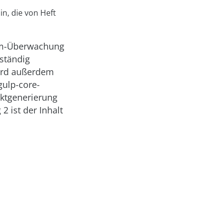
n, die von Heft
npm-Überwachung
lständig
ird außerdem
gulp-core-
jektgenerierung
2 ist der Inhalt