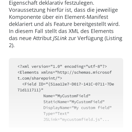
Eigenschaft deklarativ festzulegen.
Voraussetzung hierfür ist, dass die jeweilige
Komponente über ein Element-Manifest
deklariert und als Feature bereitgestellt wird.
In diesem Fall stellt das XML des Elements
das neue Attribut
JSLink
zur Verfügung (Listing
2).
<?xml version="1.0" encoding="utf-8"?>
<Elements xmlns="http://schemas.microsof
t.com/sharepoint/">
  <Field ID="{51aa12e7-D017-141C-0711-7De
71d111711}" 
           Name="MyCustomField"
           StaticName="MyCustomField"
           DisplayName="My custom field"
           Type="Text"
           JSLink="mycustomfield.js"...