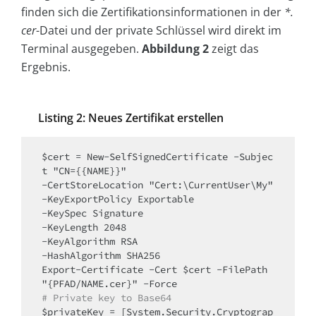
finden sich die Zertifikationsinformationen in der
*.
cer
-Datei und der private Schlüssel wird direkt im
Terminal ausgegeben.
Abbildung 2
zeigt das
Ergebnis.
Listing 2: Neues Zertifikat erstellen
$cert = New-SelfSignedCertificate -Subjec
t "CN={{NAME}}" 

-CertStoreLocation "Cert:\CurrentUser\My" 

-KeyExportPolicy Exportable 

-KeySpec Signature 

-KeyLength 2048 

-KeyAlgorithm RSA 

-HashAlgorithm SHA256 

Export-Certificate -Cert $cert -FilePath 
# Private key to Base64
$privateKey = [System.Security.Cryptograp