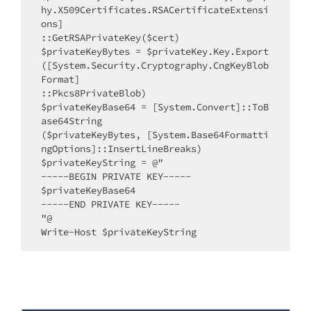
hy.X509Certificates.RSACertificateExtensi
ons]

::GetRSAPrivateKey($cert)

$privateKeyBytes = $privateKey.Key.Export
([System.Security.Cryptography.CngKeyBlob
Format]

::Pkcs8PrivateBlob)

$privateKeyBase64 = [System.Convert]::ToB
ase64String

($privateKeyBytes, [System.Base64Formatti
ngOptions]::InsertLineBreaks)

$privateKeyString = @"

-----BEGIN PRIVATE KEY-----

$privateKeyBase64

-----END PRIVATE KEY-----

"@
