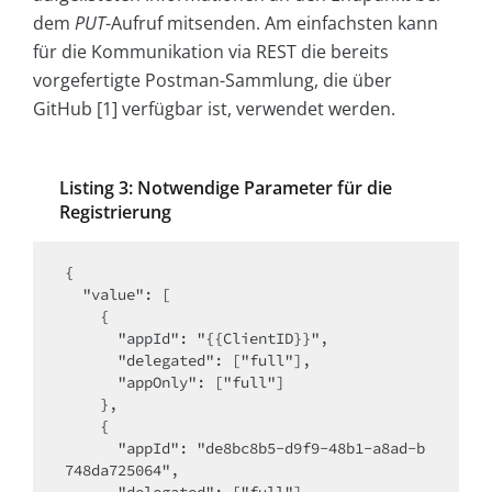
dem
PUT
-Aufruf mitsenden. Am einfachsten kann
für die Kommunikation via REST die bereits
vorgefertigte Postman-Sammlung, die über
GitHub [1] verfügbar ist, verwendet werden.
Listing 3: Notwendige Parameter für die
Registrierung
{

  "value": [

    {

      "appId": "{{ClientID}}",

      "delegated": ["full"],

      "appOnly": ["full"]

    },

    {

      "appId": "de8bc8b5-d9f9-48b1-a8ad-b
748da725064", 
