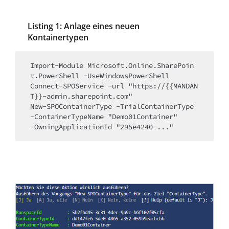
Listing 1: Anlage eines neuen
Kontainertypen
Import-Module Microsoft.Online.SharePoin
t.PowerShell -UseWindowsPowerShell

Connect-SPOService -url "https://{{MANDAN
T}}-admin.sharepoint.com"

New-SPOContainerType -TrialContainerType 

-ContainerTypeName "Demo01Container" 
