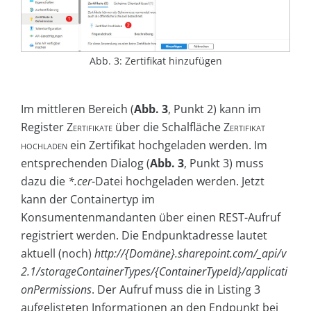
Abb. 3: Zertifikat hinzufügen
Im mittleren Bereich (
Abb. 3
, Punkt 2) kann im
Register
Zertifikate
über die Schalfläche
Zertifikat
hochladen
ein Zertifikat hochgeladen werden. Im
entsprechenden Dialog (
Abb. 3
, Punkt 3) muss
dazu die
*.cer
-Datei hochgeladen werden. Jetzt
kann der Containertyp im
Konsumentenmandanten über einen REST-Aufruf
registriert werden. Die Endpunktadresse lautet
aktuell (noch)
http://{Domäne}.sharepoint.com/_api/v
2.1/storageContainerTypes/{ContainerTypeId}/applicati
onPermissions
. Der Aufruf muss die in Listing 3
aufgelisteten Informationen an den Endpunkt bei