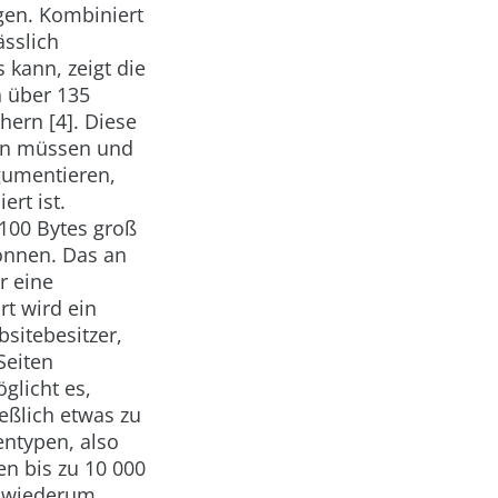
gen. Kombiniert
ässlich
kann, zeigt die
 über 135
hern [4]. Diese
den müssen und
gumentieren,
ert ist.
100 Bytes groß
können. Das an
r eine
rt wird ein
sitebesitzer,
Seiten
glicht es,
eßlich etwas zu
entypen, also
n bis zu 10 000
t wiederum