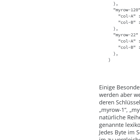
  },
  "myrow-120
    "col-A"
    "col-B"
  },
  "myrow-22"
    "col-A"
    "col-B"
  },
}
Einige Besonder
werden aber wei
deren Schlüsse
„myrow-1“
,
„my
natürliche Reih
genannte lexiko
Jedes Byte im S
im zu vergleich