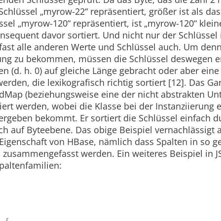
 Schlüssel
„myrow-22“
repräsentiert, größer ist als das
üssel
„myrow-120“
repräsentiert, ist
„myrow-120“
klein
sequent davor sortiert. Und nicht nur der Schlüssel 
 fast alle anderen Werte und Schlüssel auch. Um den
rung zu bekommen, müssen die Schlüssel deswegen e
n (d. h. 0) auf gleiche Länge gebracht oder aber ein
erden, die lexikografisch richtig sortiert [12]. Das Ga
edMap
(beziehungsweise eine der nicht abstrakten Un
isiert werden, wobei die Klasse bei der Instanziierung 
ergeben bekommt. Er sortiert die Schlüssel einfach d
ch auf Byteebene. Das obige Beispiel vernachlässigt 
Eigenschaft von HBase, nämlich dass Spalten in so g
n zusammengefasst werden. Ein weiteres Beispiel in J
paltenfamilien:
: {