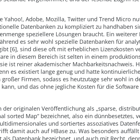
e Yahoo!, Adobe, Mozilla, Twitter und Trend Micro nu
itionelle Datenbanken zu kompliziert zu handhaben si
enmenge speziellere Lösungen braucht. Ein weiterer 
ährend es sehr wohl spezielle Datenbanken für analy
bt [6], sind diese oft mit erheblichen Lizenzkosten 
ware in diesem Bereich ist selten in einem produktion
sie ist reiner akademischer Machbarkeitsnachweis. H
denn es existiert lange genug und hatte kontinuierlic
 großer Firmen, sodass es heutzutage sehr wohl in d
kann, und das ohne jegliche Kosten für die Software 
n der originalen Veröffentlichung als „sparse, distribu
l sorted Map“ bezeichnet, also ein dünnbesetztes, ve
ultidimensionales und sortiertes assoziatives Datenfe
ifft damit auch auf HBase zu. Was besonders auffällt 
st als Datenbank bezeichnet, und auch mit Recht, den