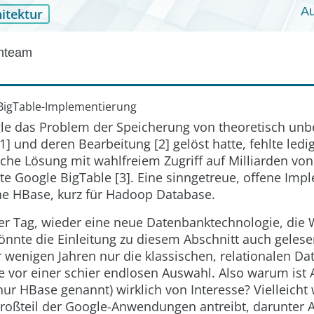
Au
itektur
enteam
 BigTable-Implementierung
 das Problem der Speicherung von theoretisch unb
 und deren Bearbeitung [2] gelöst hatte, fehlte ledig
che Lösung mit wahlfreiem Zugriff auf Milliarden von
te Google BigTable [3]. Eine sinngetreue, offene Im
he HBase, kurz für
H
adoop Data
base
.
er Tag, wieder eine neue Datenbanktechnologie, die
könnte die Einleitung zu diesem Abschnitt auch geles
 wenigen Jahren nur die klassischen, relationalen D
e vor einer schier endlosen Auswahl. Also warum ist
ur HBase genannt) wirklich von Interesse? Vielleicht
Großteil der Google-Anwendungen antreibt, darunter A