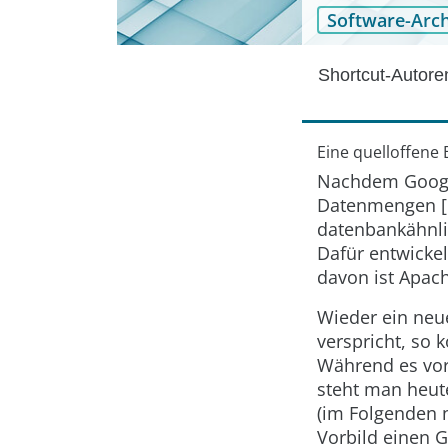
Software-Arch
Shortcut-Autor
Eine quelloffene
Nachdem Google
Datenmengen [1]
datenbankähnli
Dafür entwickel
davon ist Apac
Wieder ein neu
verspricht, so 
Während es vor
steht man heut
(im Folgenden n
Vorbild einen 