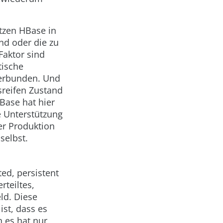
tzen HBase in
nd oder die zu
Faktor sind
tische
verbunden. Und
sreifen Zustand
Base hat hier
he Unterstützung
er Produktion
selbst.
ted, persistent
rteiltes,
ld. Diese
ist, dass es
n es hat nur