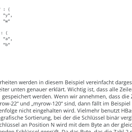
" : {
 : "y",
 : "w"
 : {
 : "a",
 : "b"
heiten werden in diesem Beispiel vereinfacht dargest
ter unten genauer erklärt. Wichtig ist, dass alle Zeile
l gespeichert werden. Wenn wir annehmen, dass die 
row-22“
und
„myrow-120“
sind, dann fällt im Beispiel
enfolge nicht eingehalten wird. Vielmehr benutzt HBa
grafische Sortierung, bei der die Schlüssel binär ver
chlüssel an Position N wird mit dem Byte an der glei
enden Schlüssel geprüft. Da das Byte, das die Zahl 2