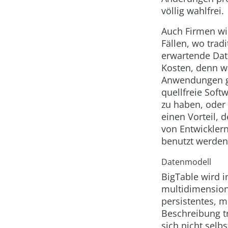
völlig wahlfrei.
Auch Firmen wi
Fällen, wo trad
erwartende Dat
Kosten, denn w
Anwendungen gi
quellfreie Soft
zu haben, oder 
einen Vorteil, 
von Entwicklern
benutzt werden 
Datenmodell
BigTable wird i
multidimensiona
persistentes, m
Beschreibung tr
sich nicht selb