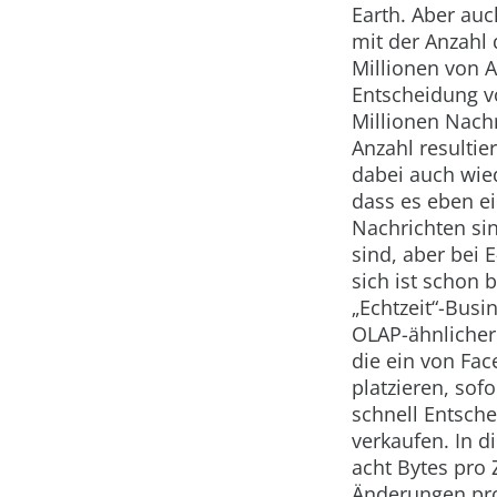
Earth. Aber auc
mit der Anzahl 
Millionen von 
Entscheidung v
Millionen Nachr
Anzahl resultie
dabei auch wie
dass es eben ei
Nachrichten si
sind, aber bei 
sich ist schon
„Echtzeit“-Busi
OLAP-ähnlicher 
die ein von Fac
platzieren, sof
schnell Entsche
verkaufen. In 
acht Bytes pro
Änderungen pro