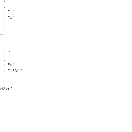
 : {
l-A" : "l",
l-B" : "a"
 : {
"r"
" : {
 : {
l-A" : "s",
l-B" : "1334"
 : {
 "h4X0r"