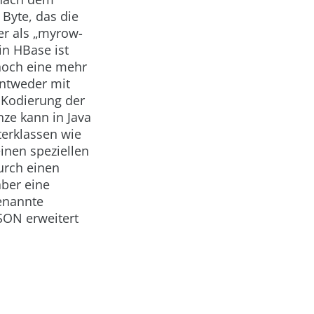
 Byte, das die
er als
„myrow-
in HBase ist
noch eine mehr
ntweder mit
e Kodierung der
nze kann in Java
terklassen wie
einen speziellen
urch einen
aber eine
enannte
SON erweitert