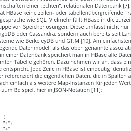
nschaften einer „echten“, relationalen Datenbank [7], [
at HBase keine zeilen- oder tabellenübergreifende T
gesprache wie SQL. Vielmehr fällt HBase in die zurze
uppe von Speicherlösungen. Diese umfasst nicht nur
goDB oder Cassandra, sondern auch bereits seit La
ysteme wie BerkeleyDB und GT.M [10]. Am einfachste
iegende Datenmodell als das oben genannte assoziati
 in einer Datenbank speichert man in HBase alle Daten
mmten Tabelle gehören. Dazu nehmen wir an, dass ein
e entspricht. Jede Zeile in HBase ist eindeutig identifi
r referenziert die eigentlichen Daten, die in Spalten 
ich einfach als weitere
Map
-Instanzen für jeden Wert
, zum Beispiel, hier in JSON-Notation [11]:
: {
 : "x",
 : "z"