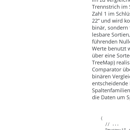
Trennstrich im
Zahl 1 im Schl
22“
und wird kon
binär, sondern
lesbare Sortie
führenden Nulle
Werte benutzt w
über eine
Sort
TreeMap
) real
Comparator
üb
binären Verglei
entscheidende 
Spaltenfamilie
die Daten um S
{
  // ...
  "myrow-1" 