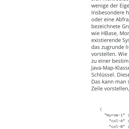
wenige der Eige
Insbesondere h
oder eine Abfra
bezeichnete Gr
wie HBase, Mon
existierende S
das zugrunde l
vorstellen. Wie
zu einer besti
Java-
Map
-Klass
Schlüssel. Diese
Das kann man s
Zeile vorstellen
{
  "myrow-1" 
    "col-A"
    "col-B"