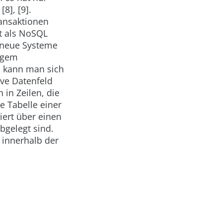
8], [9].
ransaktionen
it als NoSQL
 neue Systeme
ngem
n kann man sich
ve Datenfeld
 in Zeilen, die
e Tabelle einer
ziert über einen
abgelegt sind.
 innerhalb der