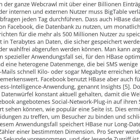
h der ganze Webcrawl mit über einer Billionen Einträ
der internen und externen Nutzer muss BigTable verl
Abfragen jeden Tag durchführen. Dass auch HBase das 
on Facebook, die Datenbank zu nutzen, um monatlich
ichten für die mehr als 500 Millionen Nutzer zu speic
rt in Terabytes an Daten, die sicher gespeichert wer
der wahlfrei abgerufen werden können. Man kann ar
n spezieller Anwendungsfall sei, für den HBase optimi
nd eine heterogene Datenmenge, die bei SMS wenige 
E-Mails schnell Kilo- oder sogar Megabyte erreichen 
 bemerkenswert. Facebook benutzt HBase aber auch fü
ness-Intelligence-Anwendung, genannt Insights [5]. Do
Datenwürfel konstant aktuell gehalten, damit die Web
ebook angebotenes Social-Network-Plug-in auf ihren 
ort sehen können, wie populär eine Seite ist. Dies ermö
idungen zu treffen, um Besucher zu binden und schli
diesem Anwendungsfall speichert HBase nur Long-Dat
 Zähler einer bestimmten Dimension. Pro Server werde
 Sekunde vorgenommen, und der lesende Zugriff is