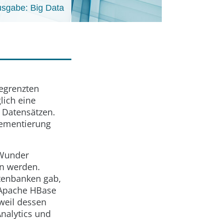
sgabe: Big Data
egrenzten
lich eine
 Datensätzen.
plementierung
 Wunder
en werden.
atenbanken gab,
 Apache HBase
 weil dessen
nalytics und