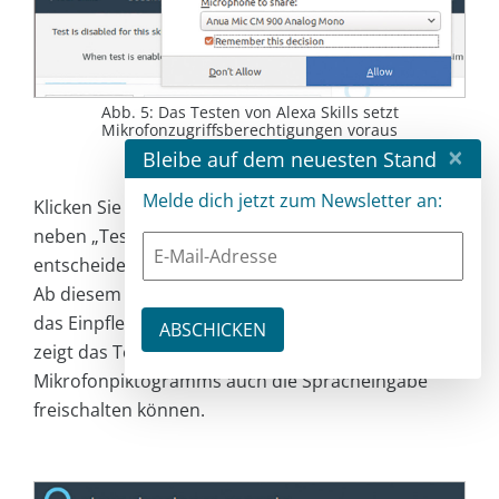
Abb. 5: Das Testen von Alexa Skills setzt
Mikrofonzugriffsberechtigungen voraus
×
Bleibe auf dem neuesten Stand
Melde dich jetzt zum Newsletter an:
Klicken Sie im nächsten Schritt auf die Combobox
neben „Test is disabled for this skill“, und
entscheiden Sie sich für die Option „Development“.
Ab diesem Zeitpunkt erlaubt Ihnen das Backend
das Einpflegen von Informationen.
Abbildung 6
zeigt das Textfeld, in dem Sie durch Anklicken des
Mikrofonpiktogramms auch die Spracheingabe
freischalten können.