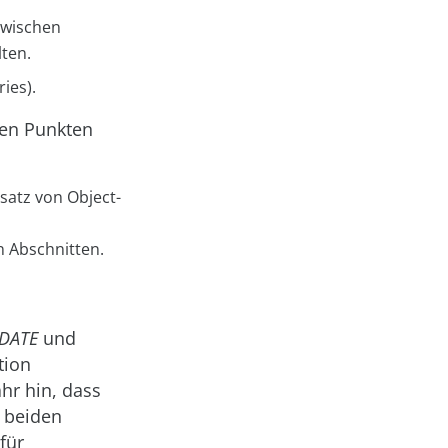
 zwischen
lten.
ies).
den Punkten
satz von Object-
n Abschnitten.
DATE
und
tion
hr hin, dass
n beiden
für