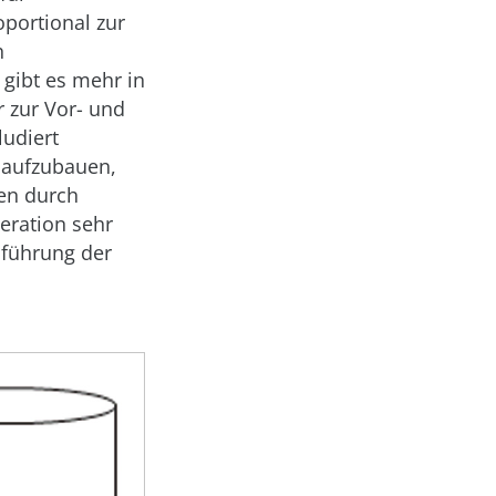
portional zur
h
 gibt es mehr in
 zur Vor- und
ludiert
 aufzubauen,
en durch
eration sehr
hführung der