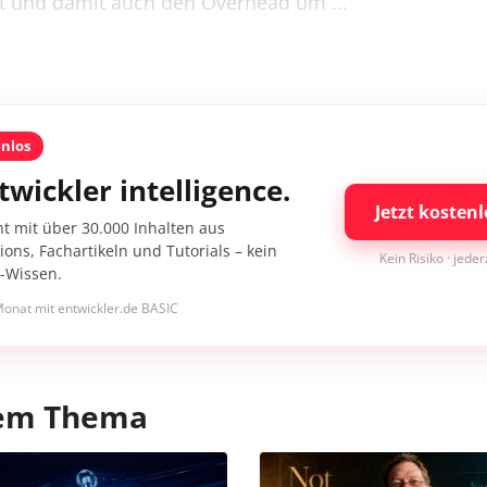
t und damit auch den Overhead um ...
enlos
twickler intelligence.
Jetzt kostenl
nt mit über 30.000 Inhalten aus
ons, Fachartikeln und Tutorials – kein
Kein Risiko · jede
I-Wissen.
onat mit entwickler.de BASIC
esem Thema