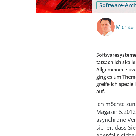
Software-Arch
Michael 
Softwaresysteme 
tatsächlich skalie
Allgemeinen sowi
ging es um Theme
greife ich spezi
auf.
Ich möchte zunä
Magazin 5.2012)
asynchrone Ver
sicher, dass Si
ebenfalls siche