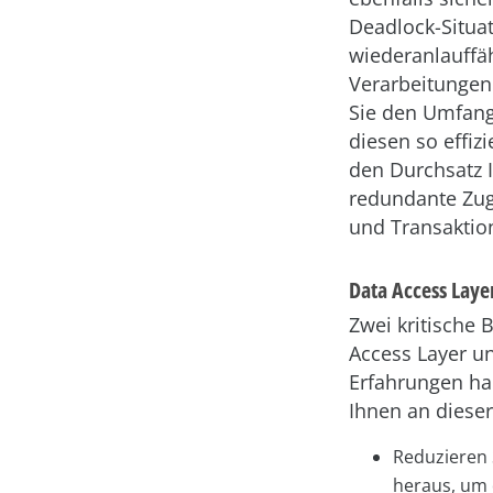
Deadlock-Situa
wiederanlauffäh
Verarbeitungen
Sie den Umfang 
diesen so effiz
den Durchsatz 
redundante Zugr
und Transaktio
Data Access Laye
Zwei kritische 
Access Layer u
Erfahrungen hab
Ihnen an diese
Reduzieren 
heraus, um 