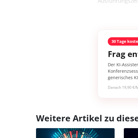
Ausführungszei
30 Tage kost
Frag en
Der KI-Assiste
Konferenzsessi
generisches K
Danach 19,90 €/M
Weitere Artikel zu di