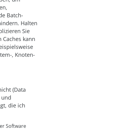
en,
de Batch-
hindern. Halten
lizieren Sie
on Caches kann
eispielsweise
stem-, Knoten-
icht (Data
n und
t, die ich
der Software