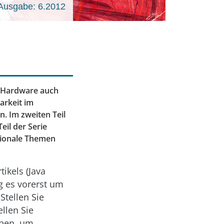
Ausgabe: 6.2012
r Hardware auch
barkeit im
. Im zweiten Teil
il der Serie
tionale Themen
ikels (Java
g es vorerst um
tellen Sie
llen Sie
ppen, um