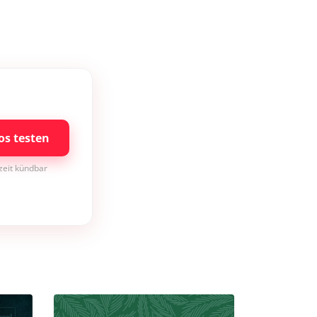
os testen
rzeit kündbar