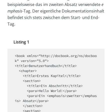
beispielsweise das im zweiten Absatz verwendete
e
mphasis
-Tag. Der eigentliche Dokumentationsinhalt
befindet sich stets zwischen dem Start- und End-
Tag.
Listing 1
<book xmlns="http://docbook.org/ns/docboo
k" version="5.0">

<title>Benutzerhandbuch</title>

  <chapter>

    <title>Erstes Kapitel</title> 

    <section>

      <title>Ein Abschnitt</title> 

      <para>Hello World!</para>

      <para>Ein <emphasis>zweiter</emphas
is> Absatz</para> 

    </section>

    <section>
