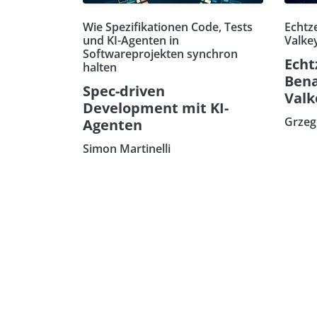
Wie Spezifikationen Code, Tests
Echtz
und KI-Agenten in
Valkey
Softwareprojekten synchron
Echt
halten
Bena
Spec-driven
Valk
Development mit KI-
Grzeg
Agenten
Simon Martinelli