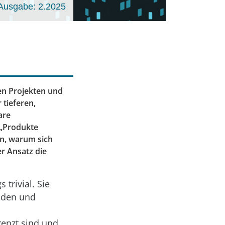
Ausgabe: 2.2025
en Projekten und
 tieferen,
are
 „Produkte
en, warum sich
er Ansatz die
trivial. Sie
anden und
renzt sind und