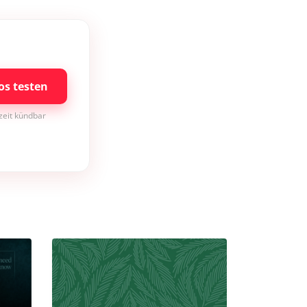
os testen
rzeit kündbar