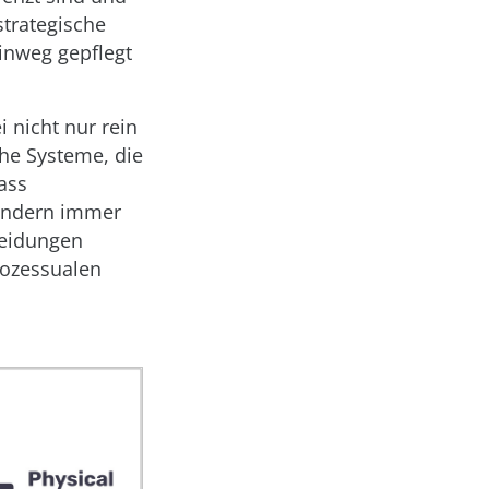
strategische
hinweg gepflegt
 nicht nur rein
che Systeme, die
ass
sondern immer
heidungen
rozessualen