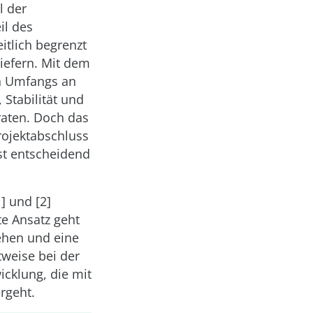
l der
il des
itlich begrenzt
liefern. Mit dem
en Umfangs an
 Stabilität und
raten. Doch das
rojektabschluss
st entscheidend
] und [2]
te Ansatz geht
ehen und eine
tweise bei der
icklung, die mit
rgeht.