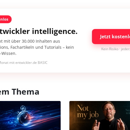
enlos
twickler intelligence.
Jetzt kostenl
nt mit über 30.000 Inhalten aus
ons, Fachartikeln und Tutorials – kein
Kein Risiko · jede
I-Wissen.
onat mit entwickler.de BASIC
esem Thema