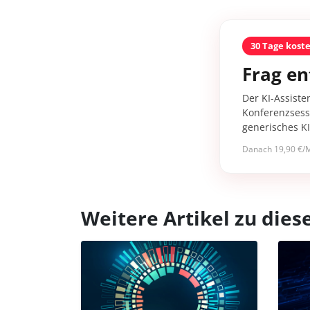
30 Tage kost
Frag en
Der KI-Assiste
Konferenzsessi
generisches K
Danach 19,90 €/M
Weitere Artikel zu di