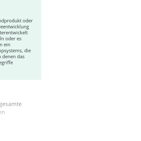
 Endprodukt oder
reentwicklung
terentwickelt
ln oder es
m ein
opsystems, die
in denen das
egriffe
 gesamte
en