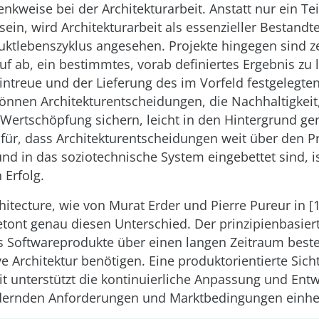
nkweise bei der Architekturarbeit. Anstatt nur ein Tei
sein, wird Architekturarbeit als essenzieller Bestandte
ktlebenszyklus angesehen. Projekte hingegen sind ze
uf ab, ein bestimmtes, vorab definiertes Ergebnis zu 
intreue und der Lieferung des im Vorfeld festgelegt
können Architekturentscheidungen, die Nachhaltigkeit,
 Wertschöpfung sichern, leicht in den Hintergrund ge
für, dass Architekturentscheidungen weit über den P
nd in das soziotechnische System eingebettet sind, i
n Erfolg.
itecture, wie von Murat Erder und Pierre Pureur in [1
tont genau diesen Unterschied. Der prinzipienbasier
s Softwareprodukte über einen langen Zeitraum best
ive Architektur benötigen. Eine produktorientierte Sich
it unterstützt die kontinuierliche Anpassung und Entw
dernden Anforderungen und Marktbedingungen einhe