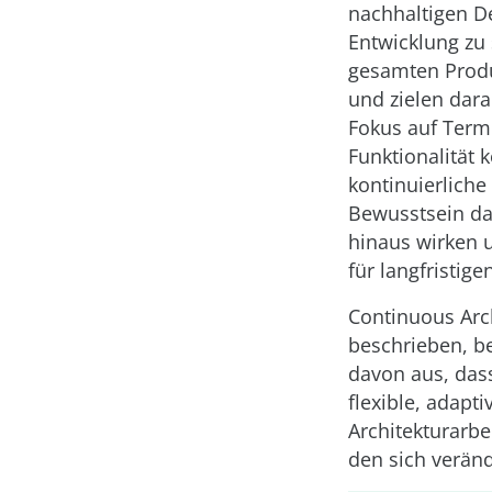
nachhaltigen De
Entwicklung zu 
gesamten Produ
und zielen dara
Fokus auf Term
Funktionalität 
kontinuierliche
Bewusstsein da
hinaus wirken u
für langfristige
Continuous Arch
beschrieben, be
davon aus, das
flexible, adapt
Architekturarbe
den sich verän