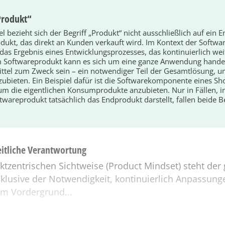
Produkt“
el bezieht sich der Begriff „Produkt“ nicht ausschließlich auf ein
ukt, das direkt an Kunden verkauft wird. Im Kontext der Softwa
 das Ergebnis eines Entwicklungsprozesses, das kontinuierlich wei
m Softwareprodukt kann es sich um eine ganze Anwendung hande
ittel zum Zweck sein – ein notwendiger Teil der Gesamtlösung, u
ubieten. Ein Beispiel dafür ist die Softwarekomponente eines Sh
 um die eigentlichen Konsumprodukte anzubieten. Nur in Fällen, 
twareprodukt tatsächlich das Endprodukt darstellt, fallen beide B
eitliche Verantwortung
ktzentrischen Sichtweise (Product Mindset) steht der
nklusive der Notwendigkeit, kontinuierlich Anpassung
m Vordergrund...