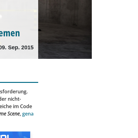
stemen
09. Sep. 2015
usforderung.
er nicht-
reiche im Code
ime Scene
,
gena