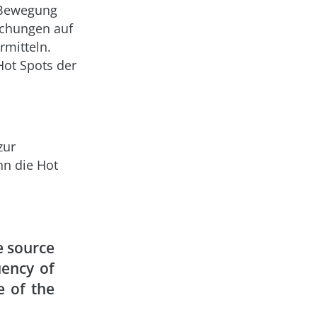
e Bewegung
echungen auf
rmitteln.
Hot Spots der
zur
nn die Hot
e source
uency of
e of the