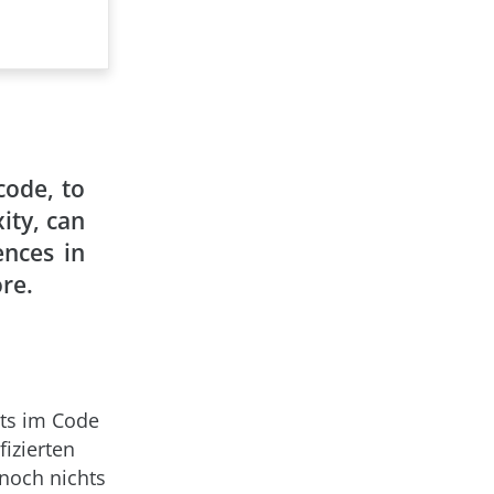
code, to
ity, can
ences in
ore.
ots im Code
fizierten
noch nichts