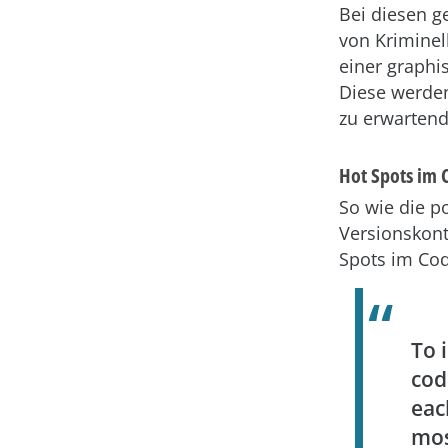
Bei diesen g
von Kriminel
einer graphi
Diese werden
zu erwartend
Hot Spots im 
So wie die po
Versionskont
Spots im Cod
To 
cod
eac
mos