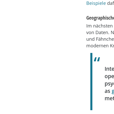
Beispiele
daf
Geographische
Im nächsten 
von Daten. Nu
und Fähnche
modernen Kri
Int
ope
psy
as
met