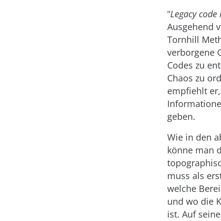
“
Legacy code i
Ausgehend v
Tornhill Met
verborgene G
Codes zu ent
Chaos zu ord
empfiehlt er
Informatione
geben.
Wie in den a
könne man d
topographisc
muss als ers
welche Berei
und wo die K
ist. Auf sein