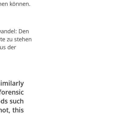
hen können.
wandel: Den
rte zu stehen
us der
imilarly
orensic
ods such
not, this