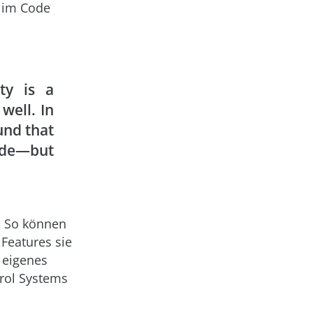
s im Code
ty is a
well. In
und that
ode—but
n. So können
 Features sie
n eigenes
trol Systems