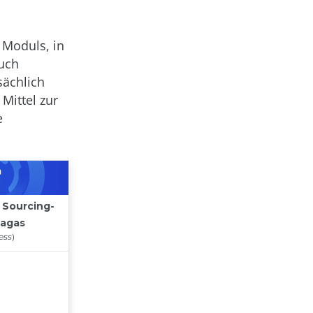
 Moduls, in
auch
sächlich
Mittel zur
e