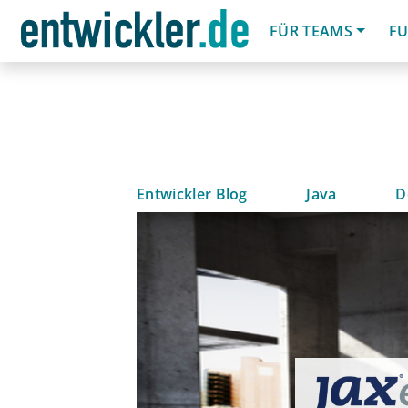
FÜR TEAMS
FU
Entwickler Blog
Java
D