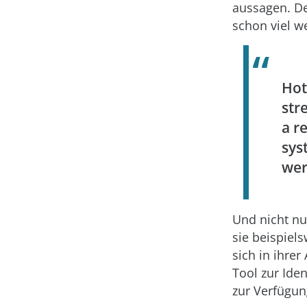
aussagen. De
schon viel we
Hot
str
a r
sys
wer
Und nicht nu
sie beispiel
sich in ihrer
Tool zur Ide
zur Verfügung