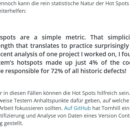
nnoch kann die rein statistische Natur der Hot Spot
iterhelfen:
spots are a simple metric. That simplici
ength that translates to practice surprisingly 
ecent analysis of one project I worked on, I fo
tem’s hotspots made up just 4% of the c
e responsible for 72% of all historic defects!
r in diesen Fällen können die Hot Spots hilfreich sei
sweise Testern Anhaltspunkte dafür geben, auf welche
 Arbeit fokussieren sollten.
Auf GitHub
hat Tornhill ei
ntifizierung und Analyse von Daten eines Version Con
 gestellt.