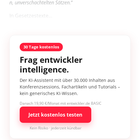
n, unverschachtelten Sätzen.
“
In Gesetzestexte...
30 Tage kostenlos
Frag entwickler
intelligence.
Der KI-Assistent mit über 30.000 Inhalten aus
Konferenzsessions, Fachartikeln und Tutorials –
kein generisches KI-Wissen.
Danach 19,90 €/Monat mit entwickler.de BASIC
Jetzt kostenlos testen
Kein Risiko · jederzeit kündbar