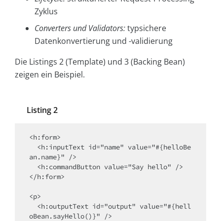
Zyklus
Converters und
Validators:
typsichere
Datenkonvertierung und -validierung
Die Listings 2 (Template) und 3 (Backing Bean)
zeigen ein Beispiel.
Listing 2
<h:form>

  <h:inputText id="name" value="#{helloBe
an.name}" />

  <h:commandButton value="Say hello" />

</h:form>

<p>

  <h:outputText id="output" value="#{hell
oBean.sayHello()}" />
