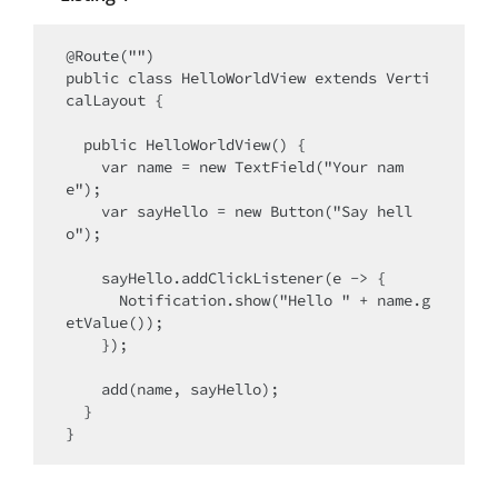
@Route("")

public class HelloWorldView extends Verti
calLayout {

  public HelloWorldView() {

    var name = new TextField("Your nam
e");

    var sayHello = new Button("Say hell
o");

    sayHello.addClickListener(e -> {

      Notification.show("Hello " + name.g
etValue());

    });

    add(name, sayHello);

  }
