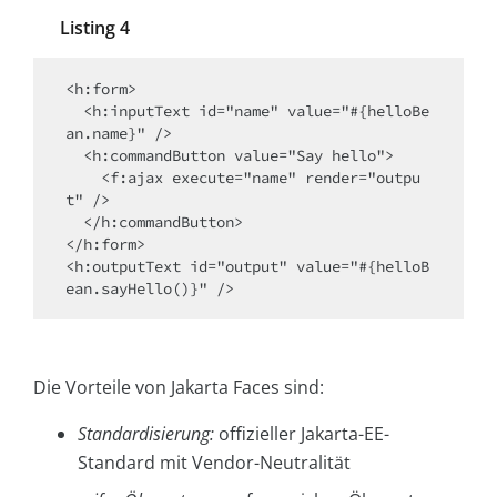
Listing 4
<h:form>

  <h:inputText id="name" value="#{helloBe
an.name}" />

  <h:commandButton value="Say hello">

    <f:ajax execute="name" render="outpu
t" />

  </h:commandButton>

</h:form>

<h:outputText id="output" value="#{helloB
Die Vorteile von Jakarta Faces sind:
Standardisierung:
offizieller Jakarta-EE-
Standard mit Vendor-Neutralität