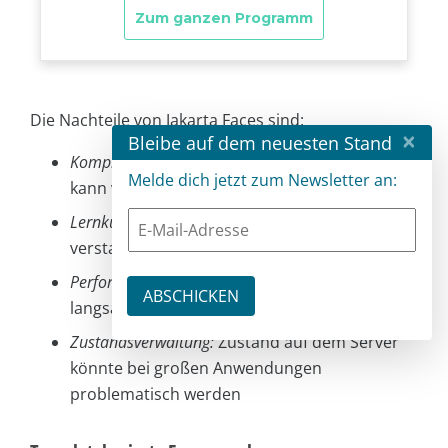
Die Nachteile von Jakarta Faces sind:
×
Bleibe auf dem neuesten Stand
Komplexer Lifecycle:
der sechsstufige Lifecycle
Melde dich jetzt zum Newsletter an:
kann verwirrend sein
Lernkurve:
es müssen viele Konzepte
verstanden werden (Scopes, EL, Lifecycle)
Performance:
kann bei komplexen Views
langsamer sein als moderne Alternativen
Zustandsverwaltung:
Zustand auf dem Server
könnte bei großen Anwendungen
problematisch werden