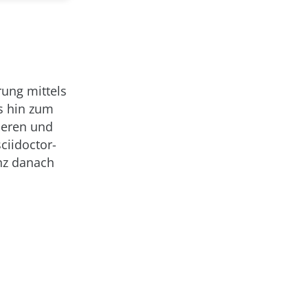
rung mittels
s hin zum
nieren und
ciidoctor-
anz danach