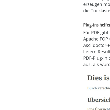
erzeugen möc
die Trickkiste
Plug-ins helfe
Für PDF gibt
Apache FOP 
Asciidoctor-
liefern Resu
PDF-Plug-in d
aus, als würd