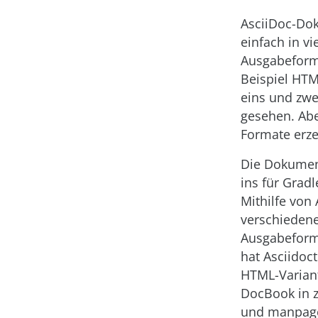
AsciiDoc-Dok
einfach in vi
Ausgabefor
Beispiel HTM
eins und zw
gesehen. Abe
Formate erz
Die Dokument
ins für Gradl
Mithilfe von 
verschiedene
Ausgabeform
hat Asciidoc
HTML-Varian
DocBook in z
und manpage