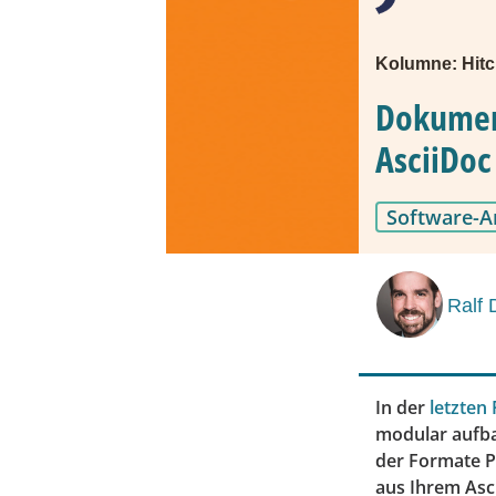
Kolumne: Hitc
Dokument
AsciiDoc
Software-A
Ralf 
In der
letzten
modular aufba
der Formate P
aus Ihrem Asc