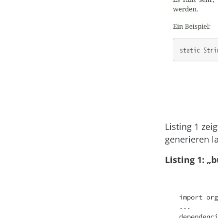
Listing 1 ze
generieren l
Listing 1: „
import org
...

dependenci