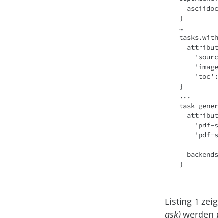
  asciidoctor 'org.asciidoctor:asciidoctorj-pdf:1.5.0-alpha.15'

}

…

tasks.with
  attributes \

    'source-highlighter': 'coderay',

    'imagesdir': 'images',

    'toc': 'left',  'icons': 'font'

}

...

task gener
  attributes \

    'pdf-stylesdir': 'pdfTheme',

    'pdf-style': 'custom'

  backends = ['pdf']

}

Listing 1 zei
ask)
werden g