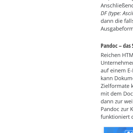
Anschließend
DF (type: Asci
dann die fal
Ausgabeforma
Pandoc – das 
Reichen HTML
Unternehmens
auf einem E-
kann Dokumen
Zielformate k
mit dem DocB
dann zur wei
Pandoc zur K
funktioniert