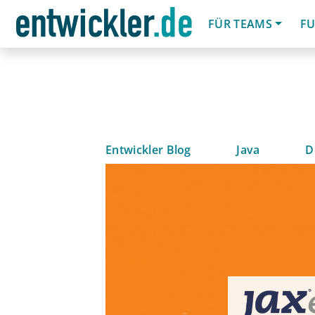
FÜR TEAMS
FU
Entwickler Blog
Java
D