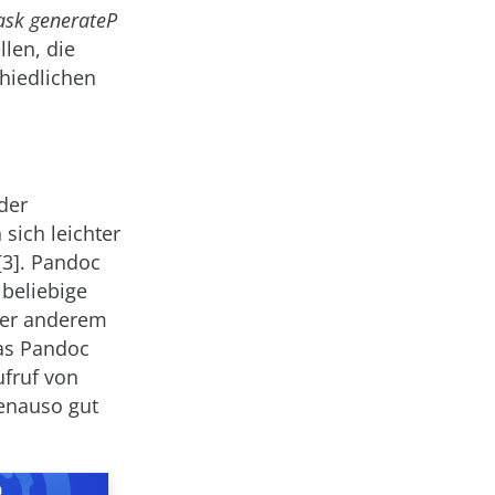
ask generateP
llen, die
chiedlichen
der
sich leichter
[3]. Pandoc
beliebige
nter anderem
was Pandoc
ufruf von
enauso gut