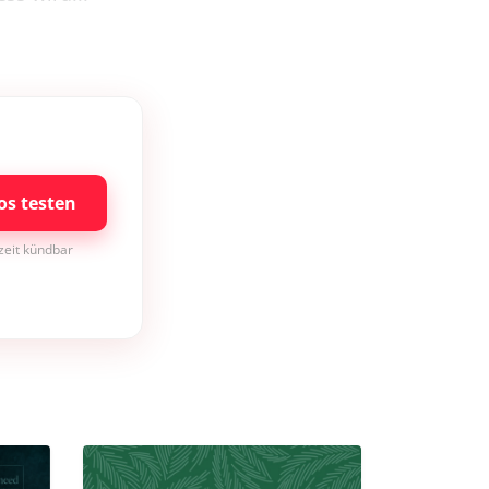
os testen
rzeit kündbar