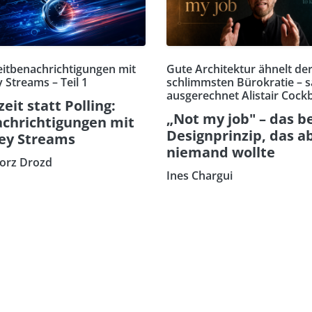
eitbenachrichtigungen mit
Gute Architektur ähnelt de
 Streams – Teil 1
schlimmsten Bürokratie – s
ausgerechnet Alistair Cock
zeit statt Polling:
„Not my job" – das b
chrichtigungen mit
Designprinzip, das a
ey Streams
niemand wollte
orz Drozd
Ines Chargui