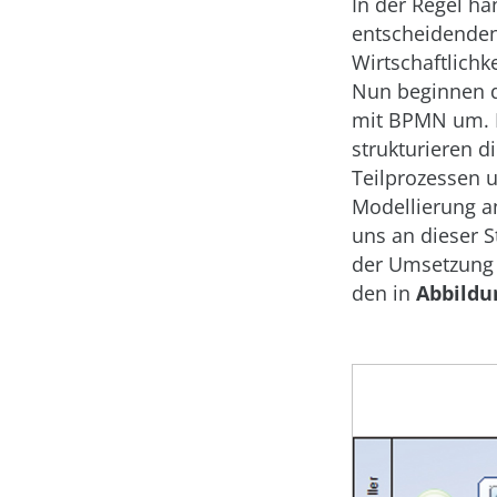
In der Regel h
entscheidenden
Wirtschaftlichk
Nun beginnen di
mit BPMN um. D
strukturieren d
Teilprozessen 
Modellierung an,
uns an dieser S
der Umsetzung i
den in
Abbildu