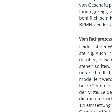
von Geschäftspr
Ihnen gezeigt,
behilflich sein
BPMN bei der U
Vom Fachprozess
Leider ist der 
steinig. Auch i
darüber, in wel
stehen sollten.
unterschiedlic
modelliert werd
beide Seiten id
der Mitte. Leid
die mit eindruc
1:1-Umsetzung d
Grund hierfür l