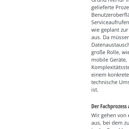
gelieferte Proz
Benutzeroberfl
Serviceaufrufe
wie geplant zur
aus. Da müssen 
Datenaustausch
große Rolle, w
mobile Geräte, 
Komplexitätsst
einem konkreten
technische Ums
ist.
Der Fachprozess 
Wir gehen von 
aus, bei dem z