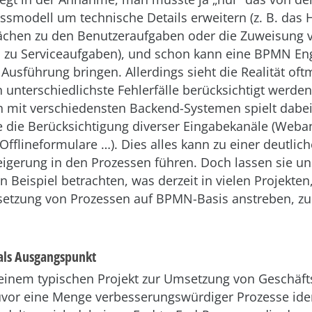
essmodell um technische Details erweitern (z. B. das
ächen zu den Benutzeraufgaben oder die Zuweisung 
n zu Serviceaufgaben), und schon kann eine BPMN En
 Ausführung bringen. Allerdings sieht die Realität of
unterschiedlichste Fehlerfälle berücksichtigt werden
 mit verschiedensten Backend-Systemen spielt dabe
ie die Berücksichtigung diverser Eingabekanäle (Web
Offlineformulare …). Dies alles kann zu einer deutlic
eigerung in den Prozessen führen. Doch lassen sie u
 Beispiel betrachten, was derzeit in vielen Projekten,
etzung von Prozessen auf BPMN-Basis anstreben, z
als Ausgangspunkt
einem typischen Projekt zur Umsetzung von Geschäf
uvor eine Menge verbesserungswürdiger Prozesse ident