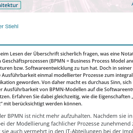
itektur
er Stiehl
eim Lesen der Überschrift sicherlich fragen, was eine Nota
n Geschäftsprozessen (BPMN = Business Process Model and
turen bzw. Softwareentwicklung zu tun hat. Doch in seiner
ie Ausführbarkeit einmal modellierter Prozesse zum integra
kation geworden. Von daher macht es durchaus Sinn, sich
r Ausführbarkeit von BPMN-Modellen auf die Softwareent
en. Erfahren Sie dabei gleichzeitig, wie die Eigenschaften 
ät“ mit berücksichtigt werden können.
der BPMN ist nicht mehr aufzuhalten. Nachdem sie in
i der Modellierung fachlicher Prozesse zunehmend 
 sie auch vermehrt in den IT-Abteilungen bei der Im