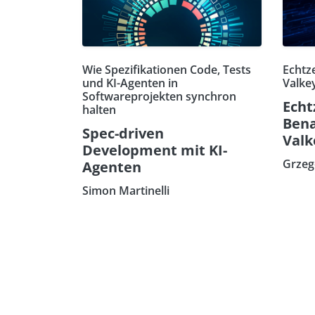
Wie Spezifikationen Code, Tests
Echtz
und KI-Agenten in
Valkey
Softwareprojekten synchron
Echt
halten
Bena
Spec-driven
Valk
Development mit KI-
Grzeg
Agenten
Simon Martinelli