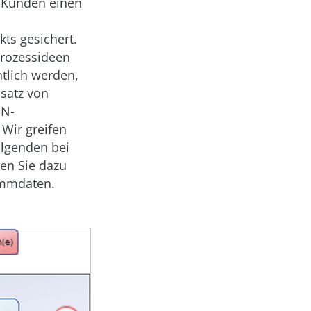
m Kunden einen
kts gesichert.
Prozessideen
tlich werden,
nsatz von
MN-
 Wir greifen
olgenden bei
ten Sie dazu
ammdaten.