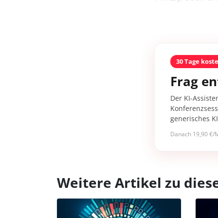
30 Tage kost
Frag en
Der KI-Assiste
Konferenzsessi
generisches K
Danach 19,90 €/M
Weitere Artikel zu di