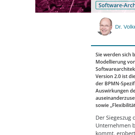
Software-Arch
Dr. Volk
Sie werden sich b
Modellierung vo
Softwarearchitek
Version 2.0 ist d
der BPMN-Spezifi
Auswirkungen de
auseinanderzusetz
sowie „Flexibilit
Der Siegeszug 
Unternehmen be
kommt, erobert