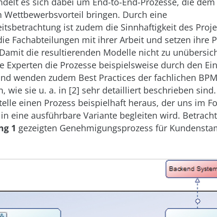
andelt es sich dabei um End-to-End-Prozesse, die de
 Wettbewerbsvorteil bringen. Durch eine
eitsbetrachtung ist zudem die Sinnhaftigkeit des Proje
e Fachabteilungen mit ihrer Arbeit und setzen ihre 
amit die resultierenden Modelle nicht zu unübersich
ie Experten die Prozesse beispielsweise durch den Ei
und wenden zudem Best Practices der fachlichen BP
 wie sie u. a. in [2] sehr detailliert beschrieben sind.
telle einen Prozess beispielhaft heraus, der uns im F
n eine ausführbare Variante begleiten wird. Betrach
ng 1
gezeigten Genehmigungsprozess für Kundenst