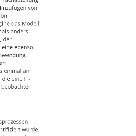
 Hinzufügen von
von
gine das Modell
tmals anders
, der
i eine ebenso
anwendung,
hen
ns einmal an
 die eine IT-
u beobachten
tsprozessen
ifiziert wurde.