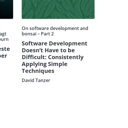
r
On software development and
agt
bonsai – Part 2
burn
Software Development
este
Doesn’t Have to be
ber
Difficult: Consistently
Applying Simple
Techniques
David Tanzer