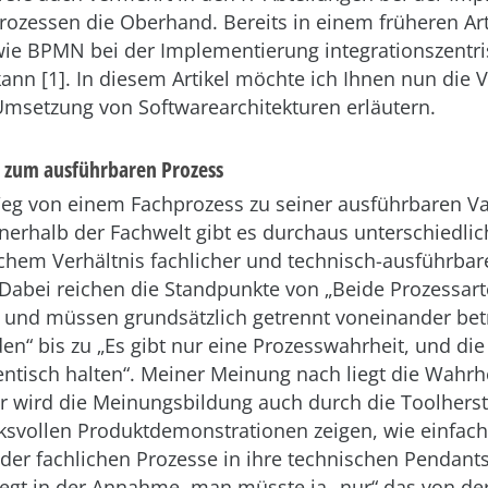
ozessen die Oberhand. Bereits in einem früheren Art
 wie BPMN bei der Implementierung integrationszentr
 kann [1]. In diesem Artikel möchte ich Ihnen nun di
msetzung von Softwarearchitekturen erläutern.
 zum ausführbaren Prozess
Weg von einem Fachprozess zu seiner ausführbaren Va
nnerhalb der Fachwelt gibt es durchaus unterschiedl
chem Verhältnis fachlicher und technisch-ausführbar
 Dabei reichen die Standpunkte von „Beide Prozessarte
h und müssen grundsätzlich getrennt voneinander bet
en“ bis zu „Es gibt nur eine Prozesswahrheit, und di
entisch halten“. Meiner Meinung nach liegt die Wahrh
er wird die Meinungsbildung auch durch die Toolherst
ksvollen Produktdemonstrationen zeigen, wie einfach
er fachlichen Prozesse in ihre technischen Pendants
iegt in der Annahme, man müsste ja „nur“ das von de