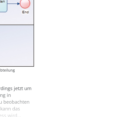
bteilung
rdings jetzt um
ng in
zu beobachten
 kann das
ss wird...