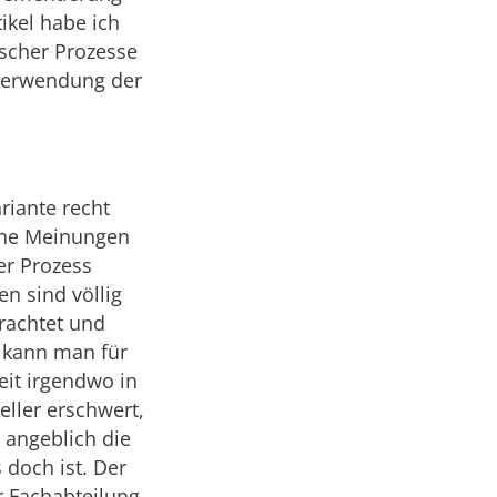
ikel habe ich
ischer Prozesse
e Verwendung der
riante recht
iche Meinungen
er Prozess
n sind völlig
rachtet und
e kann man für
eit irgendwo in
eller erschwert,
 angeblich die
 doch ist. Der
r Fachabteilung