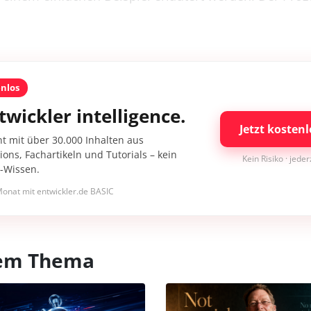
enlos
twickler intelligence.
Jetzt kostenl
nt mit über 30.000 Inhalten aus
ons, Fachartikeln und Tutorials – kein
Kein Risiko · jede
I-Wissen.
onat mit entwickler.de BASIC
esem Thema