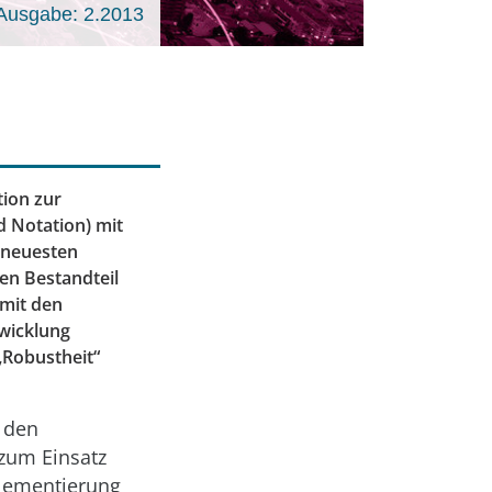
Ausgabe: 2.2013
tion zur
 Notation) mit
 neuesten
len Bestandteil
 mit den
wicklung
„Robustheit“
 den
zum Einsatz
plementierung