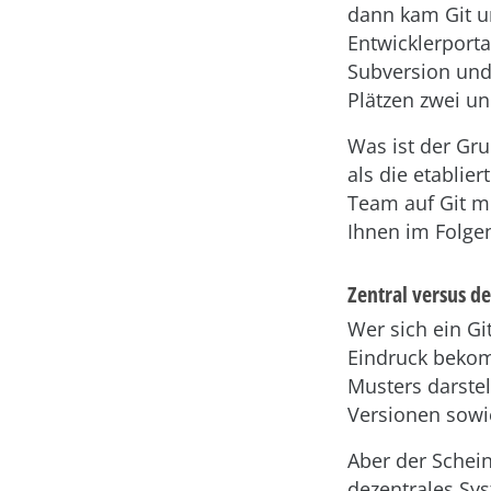
dann kam Git u
Entwicklerporta
Subversion und
Plätzen zwei und
Was ist der Gr
als die etablie
Team auf Git mi
Ihnen im Folgen
Zentral versus de
Wer sich ein Gi
Eindruck bekomm
Musters darstel
Versionen sowi
Aber der Schein 
dezentrales Sy