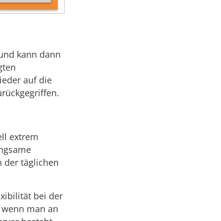
k und kann dann
gten
ieder auf die
urückgegriffen.
ell extrem
langsame
 der täglichen
ibilität bei der
ch wenn man an