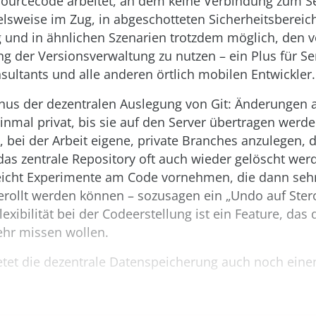
ourcecode arbeitet, an dem keine Verbindung zum Se
ielsweise im Zug, in abgeschotteten Sicherheitsbereich
 und in ähnlichen Szenarien trotzdem möglich, den v
 der Versionsverwaltung zu nutzen – ein Plus für Se
sultants und alle anderen örtlich mobilen Entwickler.
onus der dezentralen Auslegung von Git: Änderungen 
inmal privat, bis sie auf den Server übertragen werden
h, bei der Arbeit eigene, private Branches anzulegen, d
as zentrale Repository oft auch wieder gelöscht werd
 leicht Experimente am Code vornehmen, die dann seh
erollt werden können – sozusagen ein „Undo auf Ster
exibilität bei der Codeerstellung ist ein Feature, das 
ehr missen wollen.
ietet die dezentrale Datenspeicherung auch noch einen