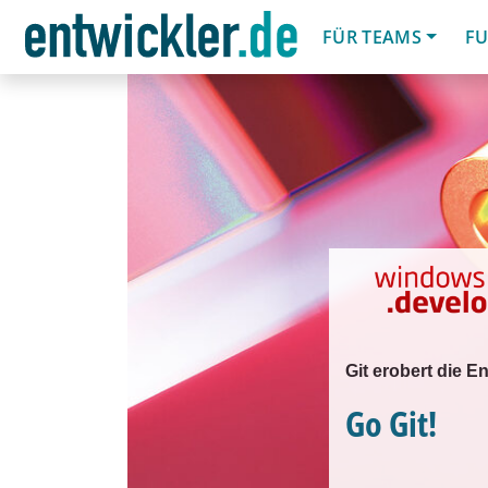
FÜR TEAMS
FU
Git erobert die E
Go Git!