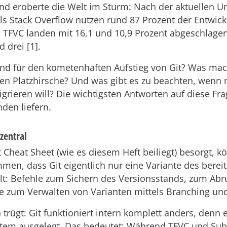
nd eroberte die Welt im Sturm: Nach der aktuellen U
ls Stack Overflow nutzen rund 87 Prozent der Entwickl
 TFVC landen mit 16,1 und 10,9 Prozent abgeschlage
 drei [1].
und für den kometenhaften Aufstieg von Git? Was mac
rten Platzhirsche? Und was gibt es zu beachten, wenn
grieren will? Die wichtigsten Antworten auf diese Fr
den liefern.
zentral
t Cheat Sheet (wie es diesem Heft beiliegt) besorgt, k
en, dass Git eigentlich nur eine Variante des berei
lt: Befehle zum Sichern des Versionsstands, zum Abr
e zum Verwalten von Varianten mittels Branching un
trügt: Git funktioniert intern komplett anders, denn es
stem ausgelegt. Das bedeutet: Während TFVC und Sub