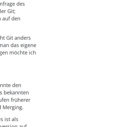
mfrage des
er Git;
n auf den
ht Git anders
 man das eigene
agen möchte ich
önnte den
ts bekannten
ufen früherer
d Merging.
 ist als
version auf