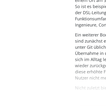
einem Ort am S
So ist es beisp
der DSL-Leitung
Funktionsumfang
Ingenieure, Con
Ein weiterer B
sind zunächst e
unter Git üblic
Übernahme in d
sich im Alltag
wieder zurückg
diese erhöhte Fl
Nutzer nicht m
Nicht zuletzt b