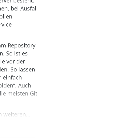
rver besteht.
en, bei Ausfall
ollen
rvice-
am Repository
. So ist es
ie vor der
en. So lassen
r einfach
oiden“. Auch
die meisten Git-
 weiteren...