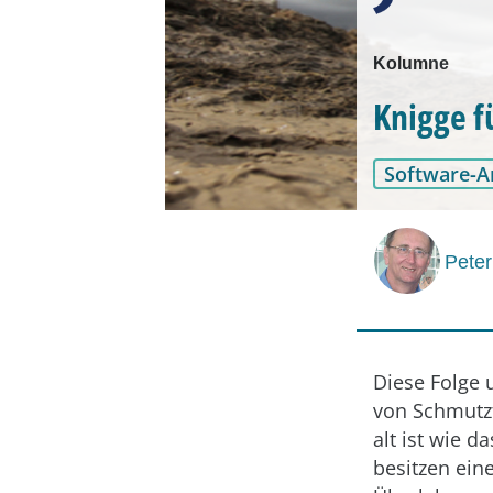
Kolumne
Knigge f
Software-A
Pete
Diese Folge 
von Schmutzf
alt ist wie d
besitzen ein