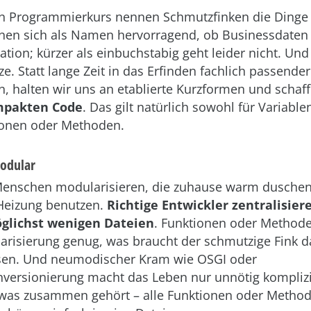
n Programmierkurs nennen Schmutzfinken die Dinge g
ignen sich als Namen hervorragend, ob Businessdaten
tion; kürzer als einbuchstabig geht leider nicht. Und
ze. Statt lange Zeit in das Erfinden fachlich passende
en, halten wir uns an etablierte Kurzformen und scha
mpakten Code
. Das gilt natürlich sowohl für Variablen
ionen oder Methoden.
modular
Menschen modularisieren, die zuhause warm duschen
Heizung benutzen.
Richtige Entwickler zentralisier
glichst wenigen Dateien
. Funktionen oder Methode
risierung genug, was braucht der schmutzige Fink 
ssen. Und neumodischer Kram wie OSGI oder
enversionierung macht das Leben nur unnötig komplizi
as zusammen gehört – alle Funktionen oder Method