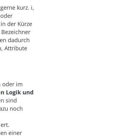
erne kurz. i,
 oder
 in der Kürze
r Bezeichner
ffen dadurch
, Attribute
 oder im
en Logik und
n sind
dazu noch
ert.
en einer