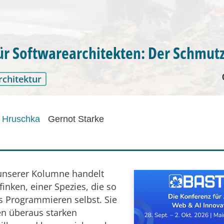
ür Softwarearchitekten: Der Schmutz
rchitektur
r Hruschka
Gernot Starke
unserer Kolumne handelt
inken, einer Spezies, die so
as Programmieren selbst. Sie
en überaus starken