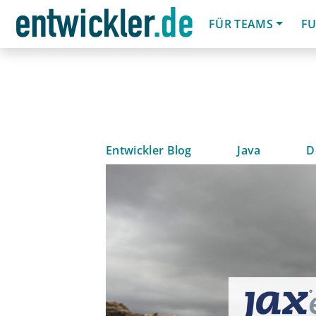
FÜR TEAMS
FU
Entwickler Blog
Java
D