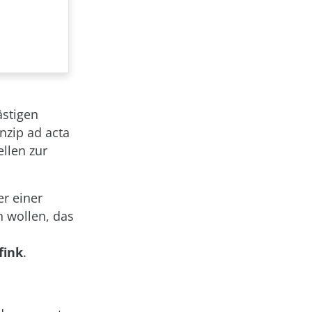
ästigen
nzip ad acta
llen zur
er einer
 wollen, das
fink
.