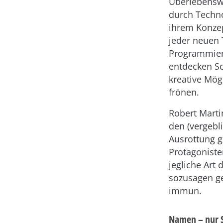
Überlebenswi
durch Techno
ihrem Konzep
jeder neuen 
Programmier
entdecken S
kreative Mögl
frönen.
Robert Marti
den (vergebl
Ausrottung ge
Protagoniste
jegliche Art 
sozusagen g
immun.
Namen – nur 