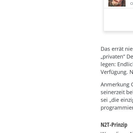
Das errät ni
„privaten“ D
legen: Endli
Verfügung. N
Anmerkung Ge
seinerzeit b
sei „die ein
programmier
N2T-Prinzip