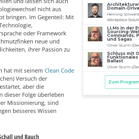
llen und lassen sich auch
logiewechsel nicht aus
t bringen. Im Gegenteil: Mit
Technologie,
sprache oder Framework
chmutzfinken neue und
ichkeiten, ihrer Passion zu
n hat mit seinem
Clean Code
ichen) Versuch der
startet, aber die
n dieser Folge überleben
der Missionierung, sind
egen besseres Wissen
Schall und Rauch