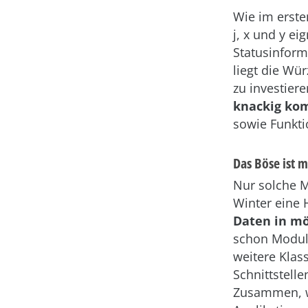
Wie im erste
j, x und y e
Statusinforma
liegt die Wür
zu investier
knackig ko
sowie Funkt
Das Böse ist 
Nur solche 
Winter eine 
Daten in mö
schon Modula
weitere Kla
Schnittstell
Zusammen, w