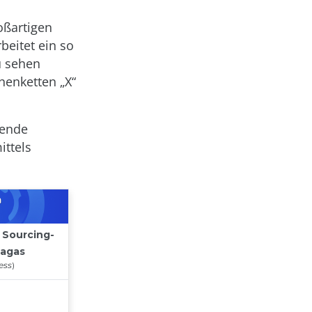
oßartigen
beitet ein so
u sehen
henketten „X“
tende
ittels