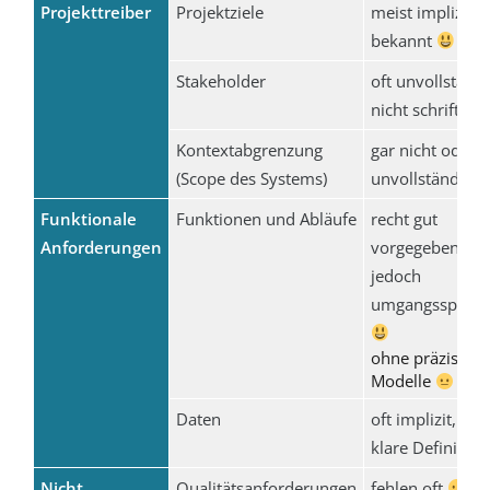
Projekttreiber
Projektziele
meist implizit
bekannt
Stakeholder
oft unvollständi
nicht schriftlich
Kontextabgrenzung
gar nicht oder
(Scope des Systems)
unvollständig
Funktionale
Funktionen und Abläufe
recht gut
Anforderungen
vorgegeben, me
jedoch
umgangssprach
ohne präzisere
Modelle
Daten
oft implizit, oh
klare Definitio
Nicht
Qualitätsanforderungen
fehlen oft
, fa