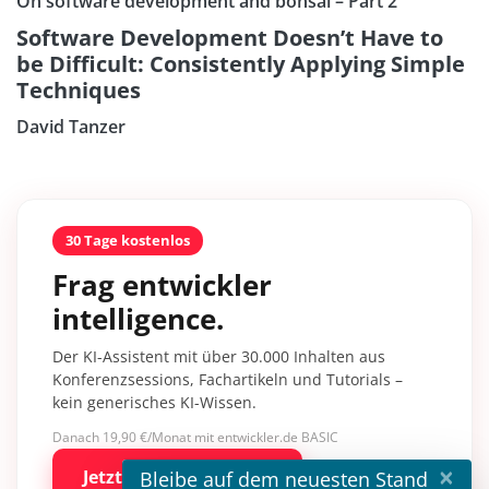
On software development and bonsai – Part 2
Software Development Doesn’t Have to
be Difficult: Consistently Applying Simple
Techniques
David Tanzer
30 Tage kostenlos
Frag entwickler
intelligence.
Der KI-Assistent mit über 30.000 Inhalten aus
Konferenzsessions, Fachartikeln und Tutorials –
kein generisches KI-Wissen.
Danach 19,90 €/Monat mit entwickler.de BASIC
×
Jetzt kostenlos testen
Bleibe auf dem neuesten Stand