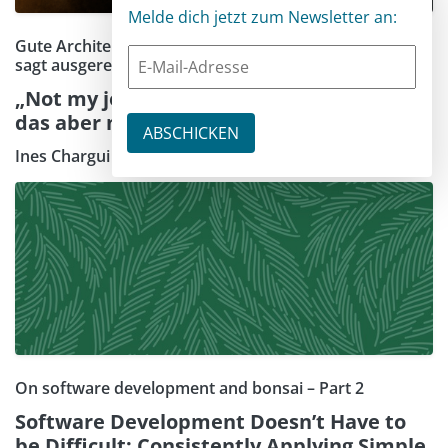
Melde dich jetzt zum Newsletter an:
Gute Architektur ähnelt der schlimmsten Bürokratie –
sagt ausgerechnet Alistair Cockburn
„Not my job" – das beste Designprinzip,
das aber niemand wollte
Ines Chargui
On software development and bonsai – Part 2
Software Development Doesn’t Have to
be Difficult: Consistently Applying Simple