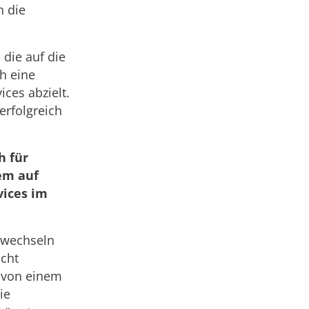
h die
die auf die
h eine
ices abzielt.
rfolgreich
h für
em auf
vices im
 wechseln
icht
) von einem
ie