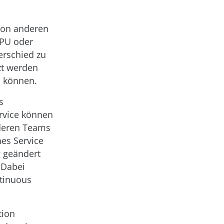
von anderen
CPU oder
erschied zu
zt werden
n können.
s
rvice können
nderen Teams
es Service
 geändert
. Dabei
tinuous
tion