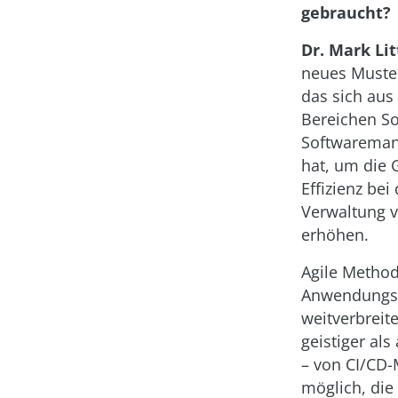
gebraucht?
Dr. Mark Lit
neues Muster
das sich aus
Bereichen S
Softwareman
hat, um die 
Effizienz bei
Verwaltung 
erhöhen.
Agile Method
Anwendungsc
weitverbreit
geistiger als
– von CI/CD
möglich, die 