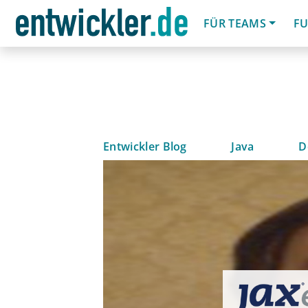
FÜR TEAMS
FU
Entwickler Blog
Java
D