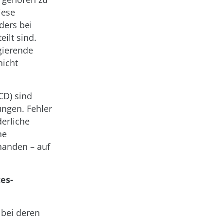
iese
ders bei
eilt sind.
igierende
nicht
CD) sind
ungen. Fehler
derliche
ne
rhanden – auf
es-
 bei deren