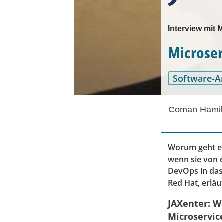
Interview mit M
Microser
Software-A
Coman Hamil
Worum geht es
wenn sie von 
DevOps in das 
Red Hat, erlä
JAXenter: W
Microservi