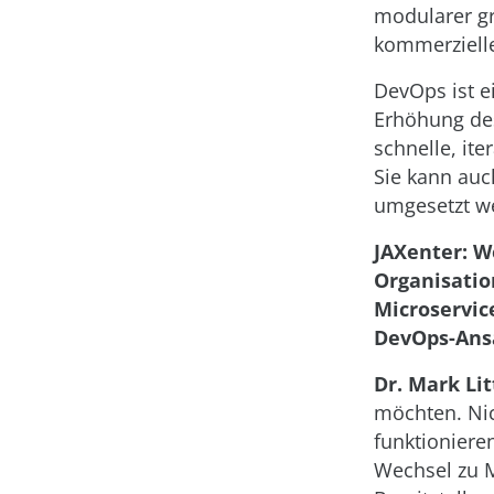
modularer gr
kommerzielle
DevOps ist e
Erhöhung des
schnelle, ite
Sie kann au
umgesetzt w
JAXenter: W
Organisatio
Microservic
DevOps-Ans
Dr. Mark Lit
möchten. Nich
funktioniere
Wechsel zu M