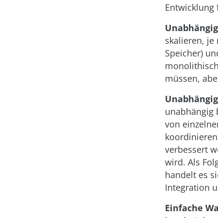
Entwicklung 
Unabhängige
skalieren, j
Speicher) un
monolithisc
müssen, aber
Unabhängig
unabhängig b
von einzelne
koordinieren
verbessert 
wird. Als Fol
handelt es 
Integration 
Einfache Wa