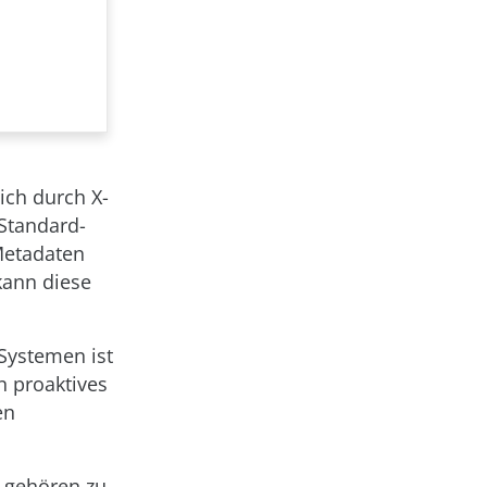
ich durch X-
 Standard-
Metadaten
kann diese
 Systemen ist
n proaktives
en
e gehören zu