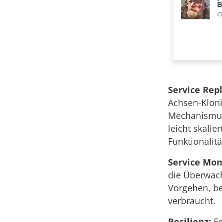
Service Repl
Achsen-Kloni
Mechanismus
leicht skali
Funktionalit
Service Mon
die Überwach
Vorgehen, be
verbraucht.
Resilienz:
Eg