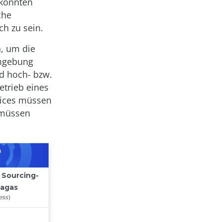
 könnten
che
h zu sein.
, um die
Umgebung
nd hoch- bzw.
etrieb eines
rvices müssen
s müssen