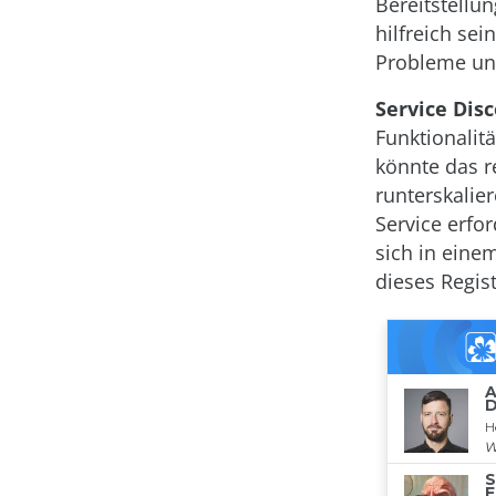
Bereitstellu
hilfreich sei
Probleme und
Service Disc
Funktionalit
könnte das re
runterskalie
Service erfo
sich in eine
dieses Regis