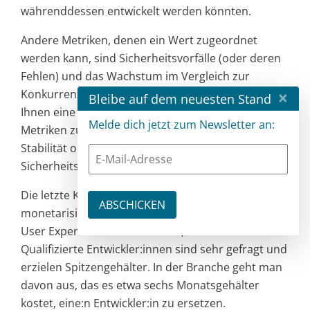
währenddessen entwickelt werden könnten.
Andere Metriken, denen ein Wert zugeordnet
werden kann, sind Sicherheitsvorfälle (oder deren
Fehlen) und das Wachstum im Vergleich zur
×
Konkurrenz. Der State of DevOps Report [4] kann
Bleibe auf dem neuesten Stand
Ihnen eine Vorstellung davon geben, welche
Melde dich jetzt zum Newsletter an:
Metriken zu erfassen sind, um einen Wert für
Stabilität oder das Ausbleiben von
Sicherheitsproblemen festzulegen.
Die letzte Kennzahl, die sich relativ leicht
monetarisieren lässt und eng mit einer positiven
User Experience verbunden ist, ist die Fluktuation.
Qualifizierte Entwickler:innen sind sehr gefragt und
erzielen Spitzengehälter. In der Branche geht man
davon aus, das es etwa sechs Monatsgehälter
kostet, eine:n Entwickler:in zu ersetzen.