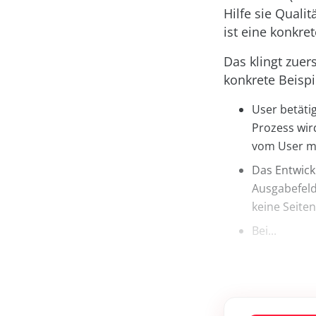
Hilfe sie Quali
ist eine konkre
Das klingt zuer
konkrete Beispi
User betät
Prozess wir
vom User ma
Das Entwick
Ausgabefeld
keine Seite
Bei...