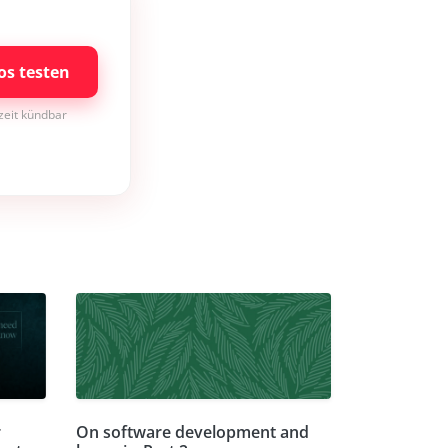
os testen
rzeit kündbar
r
On software development and