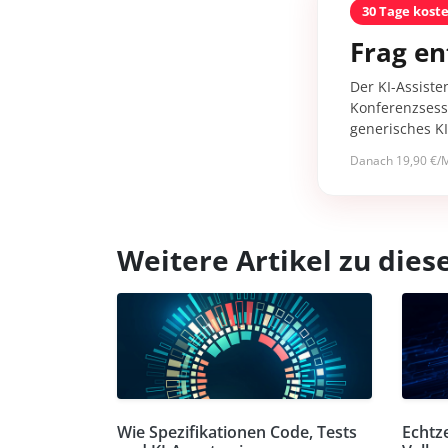
30 Tage kost
Frag en
Der KI-Assiste
Konferenzsessi
generisches K
Danach 19,90 €/M
Weitere Artikel zu di
Wie Spezifikationen Code, Tests
Echtz