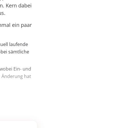
en. Kern dabei
us.
inmal ein paar
uell laufende
bei sämtliche
wobei Ein- und
e Änderung hat