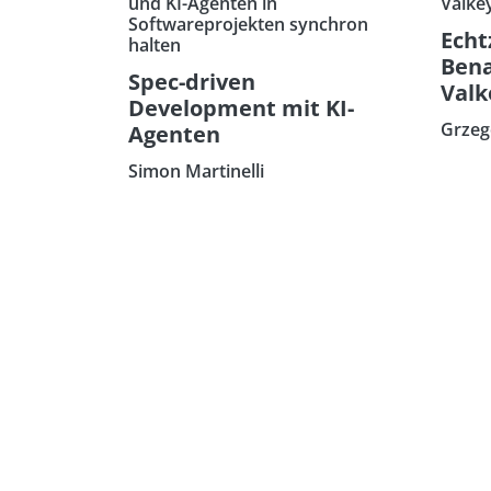
und KI-Agenten in
Valkey
Softwareprojekten synchron
Echt
halten
Bena
Spec-driven
Valk
Development mit KI-
Grzeg
Agenten
Simon Martinelli