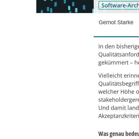
Software-Arch
Gernot Starke
In den bisheri
Qualitätsanfor
gekümmert – he
Vielleicht erin
Qualitätsbegrif
welcher Höhe o
stakeholdergere
Und damit land
Akzeptanzkriter
Was genau bedeut