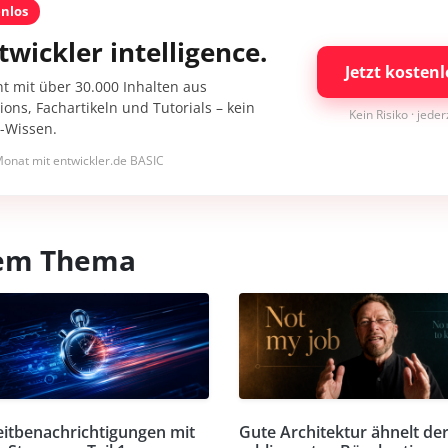
enlos
twickler intelligence.
Jetzt kostenl
nt mit über 30.000 Inhalten aus
ons, Fachartikeln und Tutorials – kein
Kein Risiko · jede
I-Wissen.
onat mit entwickler.de BASIC
esem Thema
eitbenachrichtigungen mit
Gute Architektur ähnelt de