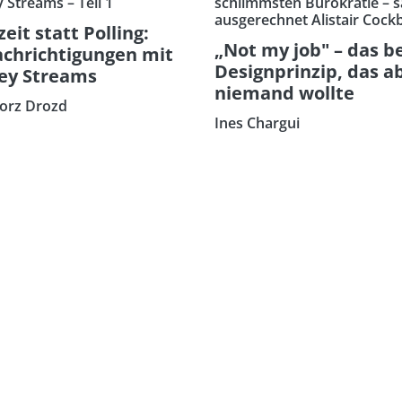
 Streams – Teil 1
schlimmsten Bürokratie – s
ausgerechnet Alistair Cock
zeit statt Polling:
„Not my job" – das b
chrichtigungen mit
Designprinzip, das a
ey Streams
niemand wollte
orz Drozd
Ines Chargui