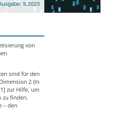
Ausgabe: 5.2023
etisierung von
nen
ten sind für den
 Dimension 2 (In
] zur Hilfe, um
 zu finden.
e – den