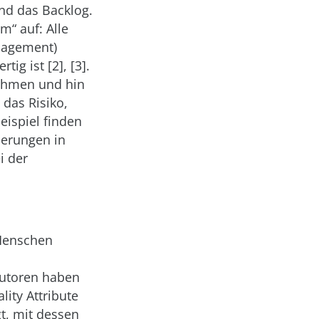
nd das Backlog.
“ auf: Alle
nagement)
ig ist [2], [3].
nahmen und hin
 das Risiko,
eispiel finden
rderungen in
i der
 Menschen
autoren haben
lity Attribute
gt, mit dessen