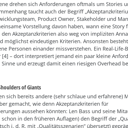
Szene drehen sich Anforderungen oftmals um Stories u
mmenhang taucht auch der Begriff „Akzeptanzkriterium
ntwicklungsteam, Product Owner, Stakeholder und Ma
einsame Vorstellung davon haben, wann eine Story fert
 den Akzeptanzkriterien also weg von impliziten An
nd möglichst eindeutigen Kriterien. Ansonsten besteht
ne Personen einander missverstehen. Ein Real-Life-B
r [4] – dort interpretiert jemand ein paar kleine Anfo
 Sinne und erzeugt damit einen riesigen Overhead be
Shoulders of Giants
n sich bereits andere (sehr schlaue und erfahrene)
er gemacht, wie denn Akzeptanzkriterien für
derungen aussehen könnten: Len Bass und seine Mit
h schon in den früheren Auflagen) den Begriff der „Qua
tsch i. d. R. mit „Qualitätsszenarien“ übersetzt) geprä