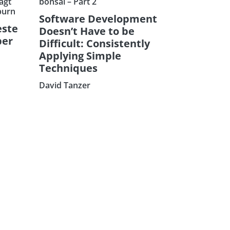
agt
bonsai – Part 2
burn
Software Development
este
Doesn’t Have to be
ber
Difficult: Consistently
Applying Simple
Techniques
David Tanzer