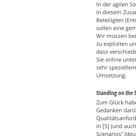
In der agilen 
In diesem Zusa
Beteiligten (E
sollen eine gem
Wir müssen bei
zu expliziten u
dass verschiede
Sie online unte
sehr speziellem
Umsetzung.
Standing on the 
Zum Glück habe
Gedanken darüb
Qualitätsanfor
in [5] (und auc
Scenarios“ (deu