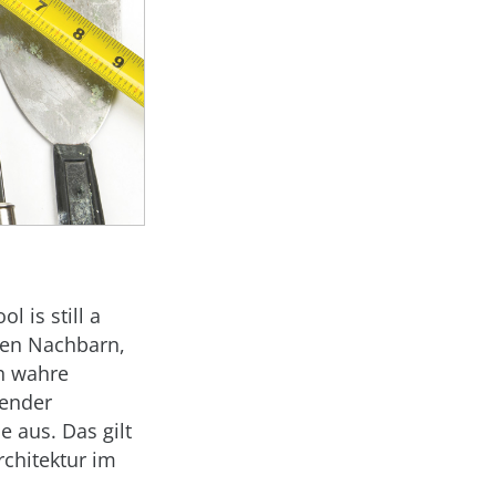
 is still a
men Nachbarn,
ch wahre
sender
 aus. Das gilt
chitektur im