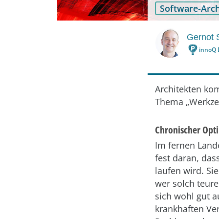
Software-Arch
Gernot 
innoQ
Architekten kom
Thema „Werkzeu
Chronischer Opt
Im fernen Land
fest daran, da
laufen wird. Si
wer solch teure
sich wohl gut a
krankhaften Ver