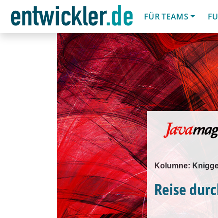
FÜR TEAMS
FU
Kolumne: Knigge 
Reise durc