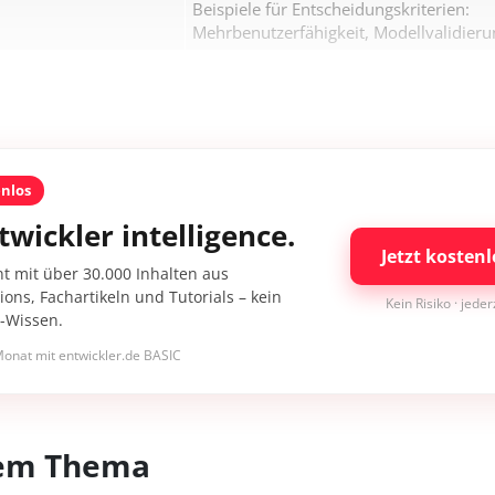
Beispiele für Entscheidungskriterien:
Mehrbenutzerfähigkeit, Modellvalidierun
enlos
twickler intelligence.
Jetzt kostenl
nt mit über 30.000 Inhalten aus
ons, Fachartikeln und Tutorials – kein
Kein Risiko · jede
I-Wissen.
onat mit entwickler.de BASIC
esem Thema