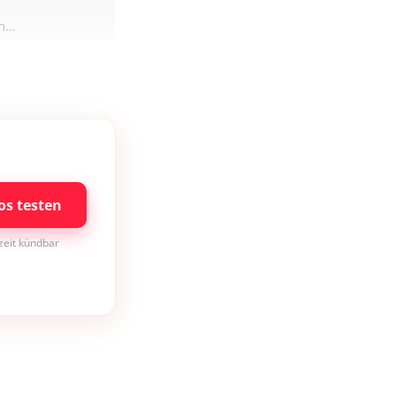
...
os testen
rzeit kündbar