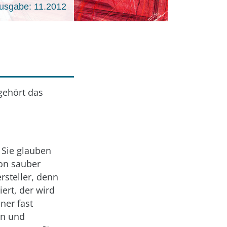
usgabe: 11.2012
gehört das
 Sie glauben
on sauber
rsteller, denn
ert, der wird
ner fast
en und