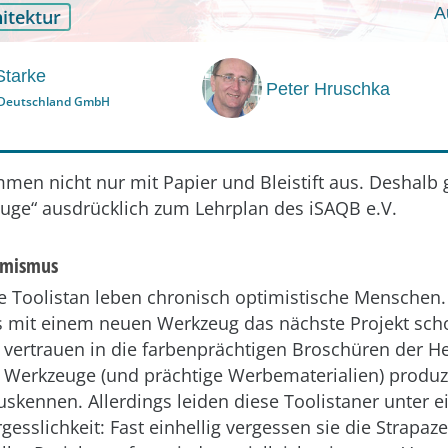
A
itektur
Starke
Peter Hruschka
 Deutschland GmbH
men nicht nur mit Papier und Bleistift aus. Deshalb 
ge“ ausdrücklich zum Lehrplan des iSAQB e.V.
imismus
e Toolistan leben chronisch optimistische Menschen.
ss mit einem neuen Werkzeug das nächste Projekt sch
e vertrauen in die farbenprächtigen Broschüren der He
 Werkzeuge (und prächtige Werbematerialien) produzi
uskennen. Allerdings leiden diese Toolistaner unter ei
gesslichkeit: Fast einhellig vergessen sie die Strapaz