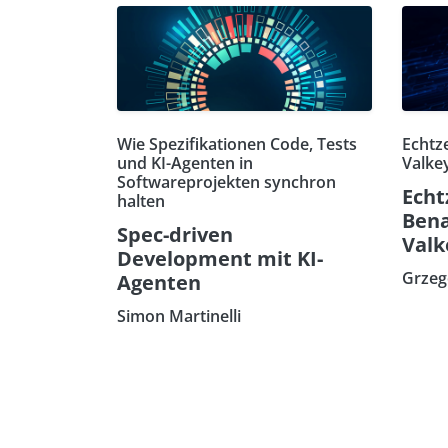
Wie Spezifikationen Code, Tests
Echtz
und KI-Agenten in
Valkey
Softwareprojekten synchron
Echt
halten
Bena
Spec-driven
Valk
Development mit KI-
Grzeg
Agenten
Simon Martinelli