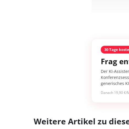
30 Tage kost
Frag en
Der KI-Assiste
Konferenzsessi
generisches K
Danach 19,90 €/M
Weitere Artikel zu di