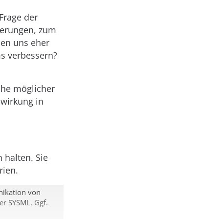
 Frage der
derungen, zum
den uns eher
ms verbessern?
ihe möglicher
wirkung in
 halten. Sie
rien.
ikation von
er SYSML. Ggf.