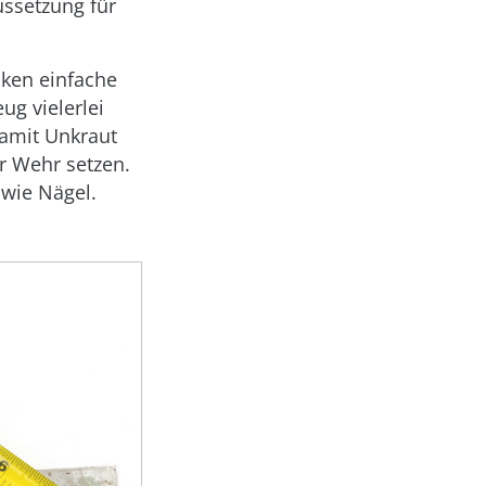
ussetzung für
ken einfache
g vielerlei
amit Unkraut
r Wehr setzen.
 wie Nägel.