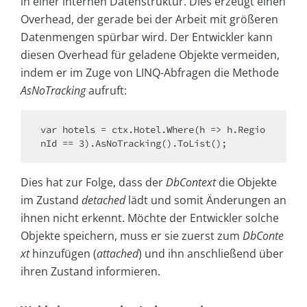
in einer internen Datenstruktur. Dies erzeugt einen
Overhead, der gerade bei der Arbeit mit größeren
Datenmengen spürbar wird. Der Entwickler kann
diesen Overhead für geladene Objekte vermeiden,
indem er im Zuge von LINQ-Abfragen die Methode
AsNoTracking
aufruft:
var hotels = ctx.Hotel.Where(h => h.Regio
nId == 3).AsNoTracking().ToList();
Dies hat zur Folge, dass der
DbContext
die Objekte
im Zustand
detached
lädt und somit Änderungen an
ihnen nicht erkennt. Möchte der Entwickler solche
Objekte speichern, muss er sie zuerst zum
DbConte
xt
hinzufügen (
attached
) und ihn anschließend über
ihren Zustand informieren.