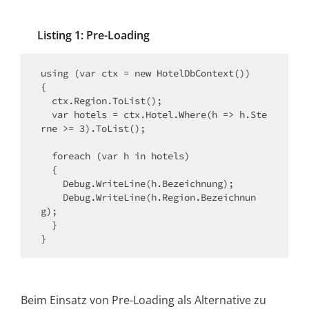
Listing 1: Pre-Loading
using (var ctx = new HotelDbContext())

{

  ctx.Region.ToList();

  var hotels = ctx.Hotel.Where(h => h.Ste
rne >= 3).ToList();

  foreach (var h in hotels)

  {

    Debug.WriteLine(h.Bezeichnung);

    Debug.WriteLine(h.Region.Bezeichnun
g);

  }

}
Beim Einsatz von Pre-Loading als Alternative zu