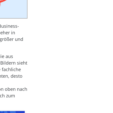
Business-
eher in
 größer und
die aus
Bildern sieht
 fachliche
hten, desto
von oben nach
ich zum