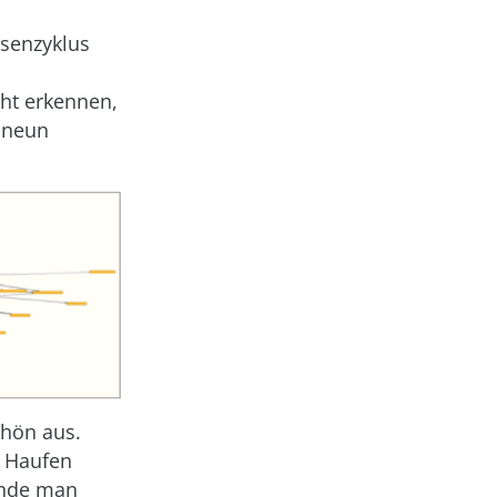
ssenzyklus
ht erkennen,
t neun
chön aus.
n Haufen
Ende man