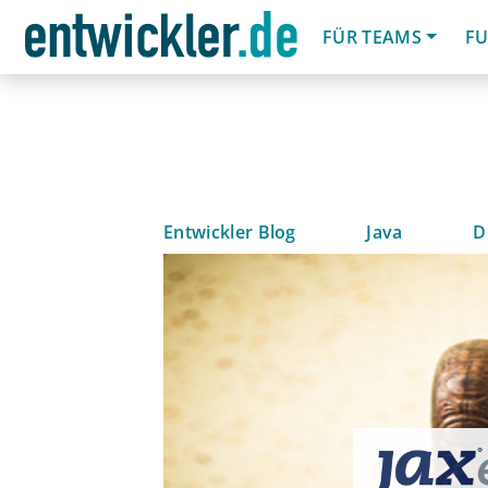
FÜR TEAMS
FU
Entwickler Blog
Java
D