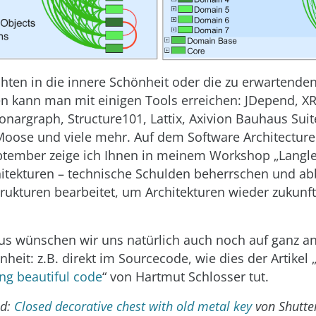
chten in die innere Schönheit oder die zu erwartende
en kann man mit einigen Tools erreichen: JDepend, X
onargraph, Structure101, Lattix, Axivion Bauhaus Suit
oose und viele mehr. Auf dem Software Architectur
ptember zeige ich Ihnen in meinem Workshop „Langl
itekturen – technische Schulden beherrschen und a
rukturen bearbeitet, um Architekturen wieder zukunft
s wünschen wir uns natürlich auch noch auf ganz a
eit: z.B. direkt im Sourcecode, wie dies der Artikel 
g beautiful code
“ von Hartmut Schlosser tut.
ld:
Closed decorative chest with old metal key
von Shutte