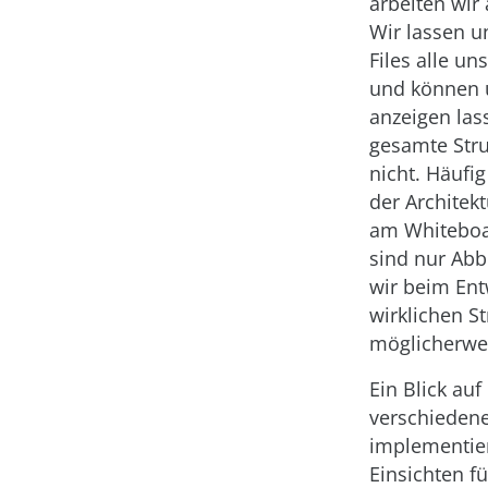
arbeiten wir 
Wir lassen u
Files alle un
und können 
anzeigen lass
gesamte Str
nicht. Häufi
der Architek
am Whiteboar
sind nur Abb
wir beim Ent
wirklichen S
möglicherwei
Ein Blick auf
verschiedene
implementier
Einsichten fü