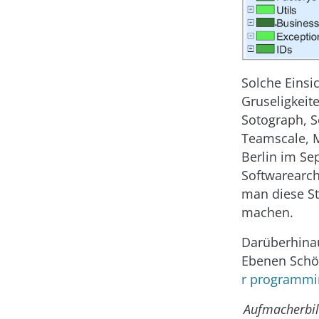
Solche Einsi
Gruseligkeit
Sotograph, S
Teamscale, M
Berlin im Se
Softwarearch
man diese St
machen.
Darüberhinau
Ebenen Schönh
r programmin
Aufmacherbi