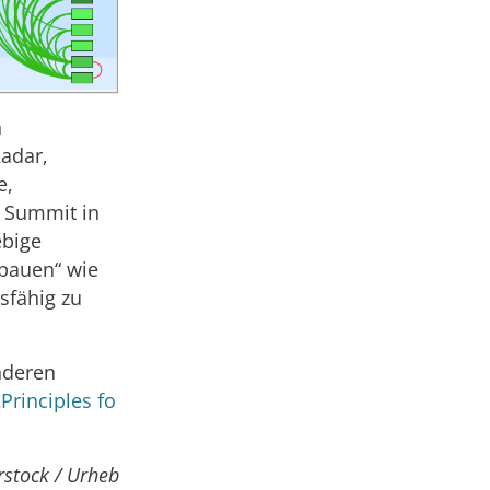
n
Radar,
e,
e Summit in
ebige
bbauen“ wie
sfähig zu
nderen
„
Principles fo
rstock / Urheb