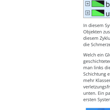
In diesem Sy
Objekten zus
diesem Zyklu
die Schmerze
Welch ein Gl
geschichtete
man links di
Schichtung e
mehr Klassen
verletzungsf
unten. Ein p
ersten Syste