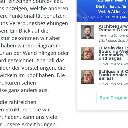
auf einzelnen Source-Files.
ns anzeigen, welche anderen
sere Funktionalität benutzen
uns Vererbungsbeziehungen
en. Ein Blick auf die
uktur bekommen wir aber
g haben wir ein Diagramm
tur an der Wand hängen oder
d gezeichnet. Aber all das
ilder der Vorstellungen, die
wickeln im Kopf haben. Die
trukturen sehen
se ganz anders aus.
 die zahlreichen
n Strukturen, die wir
t haben, kann uns viele
r unsere Arbeit bringen.