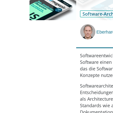
Software-Arch
Eberhar
Softwareentwic
Software einen 
das die Softwa
Konzepte nutze
Softwarearchite
Entscheidungen
als Architectur
Standards wie a
Dokumentatione