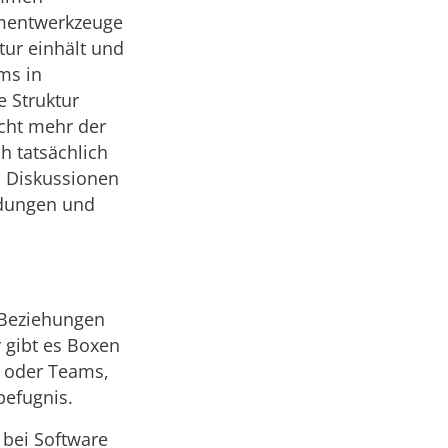
ementwerkzeuge
tur einhält und
ms in
e Struktur
cht mehr der
h tatsächlich
d Diskussionen
idungen und
 Beziehungen
 gibt es Boxen
n oder Teams,
befugnis.
 bei Software