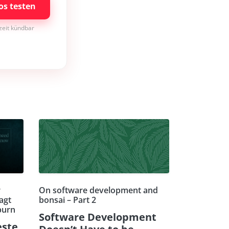
os testen
rzeit kündbar
r
On software development and
agt
bonsai – Part 2
burn
Software Development
este