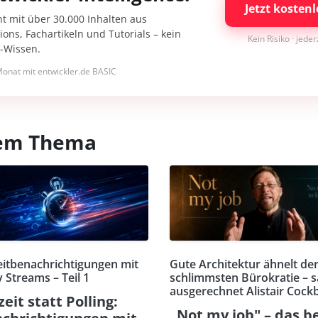
Jetzt kostenl
nt mit über 30.000 Inhalten aus
ons, Fachartikeln und Tutorials – kein
Kein Risiko · jede
I-Wissen.
onat mit entwickler.de BASIC
esem Thema
eitbenachrichtigungen mit
Gute Architektur ähnelt de
 Streams – Teil 1
schlimmsten Bürokratie – s
ausgerechnet Alistair Cock
zeit statt Polling:
„Not my job" – das b