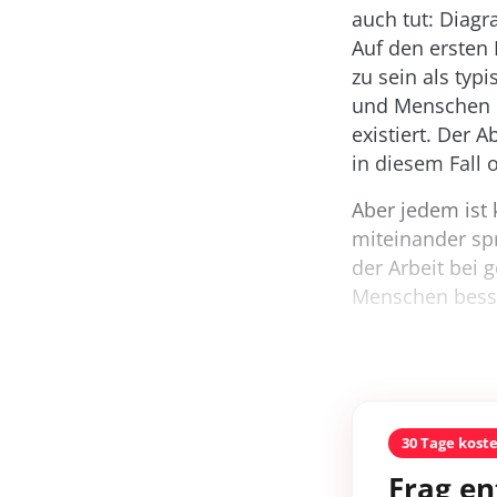
auch tut: Diag
Auf den ersten 
zu sein als ty
und Menschen p
existiert. Der A
in diesem Fall o
Aber jedem ist
miteinander sp
der Arbeit bei 
Menschen besse
30 Tage kost
Frag en