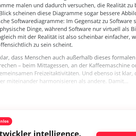
ramme malen und dadurch versuchen, die Realität zu 
Blick scheinen diese Diagramme sogar bessere Abbild
pische Softwarediagramme: Im Gegensatz zu Software 
hysische Dinge, während Software nur virtuell als Bi
bgleich mit der Realität ist also scheinbar einfacher, w
ffensichtlich zu sein scheint.
 klar, dass Menschen auch außerhalb dieses formal
rechen – beim Mittagessen, an der Kaffeemaschine o
gemeinsamen Freizeitaktivitäten. Und ebenso ist klar
r miteinander harmonisieren als andere. Damit...
enlos
twickler intelligence.