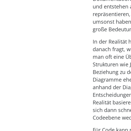
und entstehen 
repräsentieren
umsonst haben 
große Bedeutu
In der Realitä
danach fragt, w
man oft eine Üb
Strukturen wie 
Beziehung zu de
Diagramme eher 
anhand der Diag
Entscheidungen 
Realität basier
sich dann schne
Codeebene wed
Für Code kann 