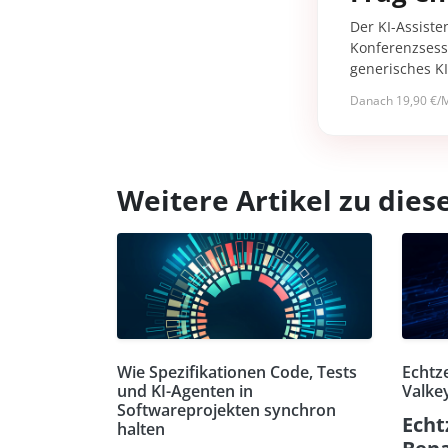
Der KI-Assiste
Konferenzsessi
generisches K
Danach 19,90 €/M
Weitere Artikel zu di
Wie Spezifikationen Code, Tests
Echtz
und KI-Agenten in
Valkey
Softwareprojekten synchron
Echt
halten