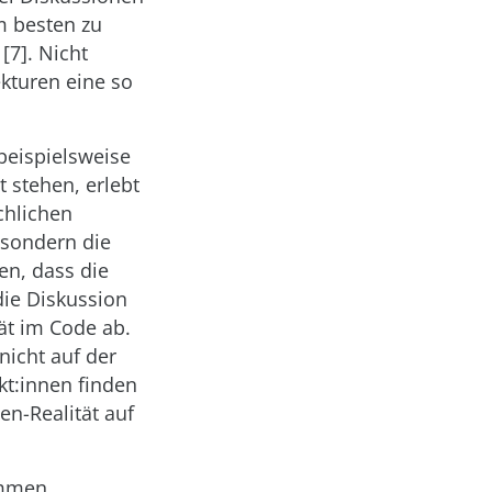
m besten zu
[7]. Nicht
kturen eine so
eispielsweise
 stehen, erlebt
chlichen
 sondern die
en, dass die
die Diskussion
ät im Code ab.
nicht auf der
kt:innen finden
en-Realität auf
ammen