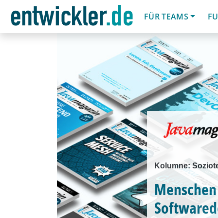
FÜR TEAMS
FU
Kolumne: Soziot
Menschen 
Softwared