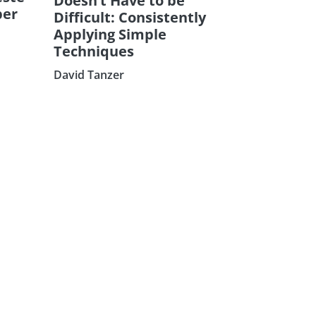
Doesn’t Have to be
ber
Difficult: Consistently
Applying Simple
Techniques
David Tanzer