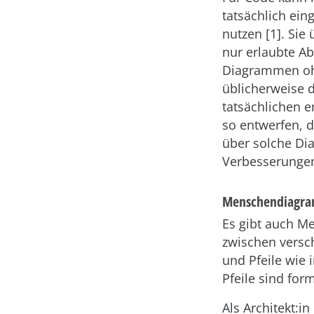
tatsächlich ei
nutzen [1]. Sie
nur erlaubte Ab
Diagrammen ohne
üblicherweise 
tatsächlichen e
so entwerfen, 
über solche Di
Verbesserungen
Menschendiagr
Es gibt auch 
zwischen versc
und Pfeile wie
Pfeile sind for
Als Architekt: