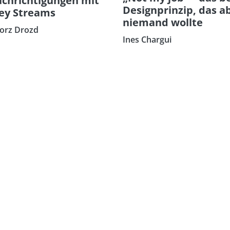
chrichtigungen mit
Designprinzip, das a
ey Streams
niemand wollte
orz Drozd
Ines Chargui