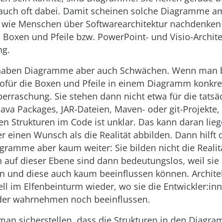
auch oft dabei. Damit scheinen solche Diagramme a
, wie Menschen über Softwarearchitektur nachdenken 
Boxen und Pfeile bzw. PowerPoint- und Visio-Archite
ng.
t haben Diagramme aber auch Schwächen. Wenn man b
ofür die Boxen und Pfeile in einem Diagramm konkret
erraschung. Sie stehen dann nicht etwa für die tatsä
Java Packages, JAR-Dateien, Maven- oder git-Projekte,
n Strukturen im Code ist unklar. Das kann daran lieg
einen Wunsch als die Realität abbilden. Dann hilft 
ramme aber kaum weiter: Sie bilden nicht die Realit
auf dieser Ebene sind dann bedeutungslos, weil sie 
en und diese auch kaum beeinflussen können. Archite
ll im Elfenbeinturm wieder, wo sie die Entwickler:inn
er wahrnehmen noch beeinflussen.
man sicherstellen, dass die Strukturen in den Diagr