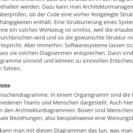
ngehalten werden. Dazu kann man Architekturmanag
 überprüfen, ob der Code eine vorher festgelegte Struk
hängigkeiten enthält. Eine Strukturierung eines Syste
 ein solches Werkzeug ist sinnlos, weil die erlaubt
durchbrochen wird und so die gewünschte Struktur ni
ntspricht. Aber immerhin: Softwaresysteme lassen sic
dass sie solchen Diagrammen entsprechen. Dann sin
agramme sinnvoll und können zu sinnvollen Entsche
 führen.
amme
Menschendiagramme: In einem Organigramm sind die
hiedenen Teams und Menschen dargestellt. Auch hier
 in den Architekturdiagrammen: Boxen sind Mensche
male Beziehungen, also beispielsweise eine Weisungs
in kann man mit diesen Diagrammen das tun, was man