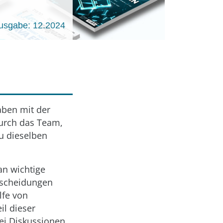
usgabe: 12.2024
aben mit der
durch das Team,
u dieselben
an wichtige
tscheidungen
lfe von
il dieser
ei Diskussionen