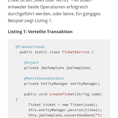
entweder beide Operationen erfolgreich
durchgeführt werden, oder keine. Ein gängiges
Beispiel zeigt Listing 1.
Listing 1: Verteilte Transaktion
@Transactional
public
static
class
TicketService
{

@Inject
private
 JmsTemplate jmsTemplate;

@PersistenceContext
private
 EntityManager entityManager;

public
void
createTicket
(String code)
{

      Ticket ticket = 
new
 Ticket(code);

this
.entityManager.persist(ticket);

this
.jmsTemplate.convertAndSend(
"ti