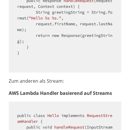
public
 Response 
handleRequest
(Request 
request, Context context)
{

        String greetingString = String.fo
rmat(
"Hello %s %s."
, 

        request.firstName, request.lastNa
me);

return
new
 Response(greetingStrin
g);

    }

}

Zum anderen als Stream:
AWS Lambda Handler basierend auf Streams
public
class
Hello
implements
RequestStre
amHandler
{

public
void
handleRequest
(InputStream 