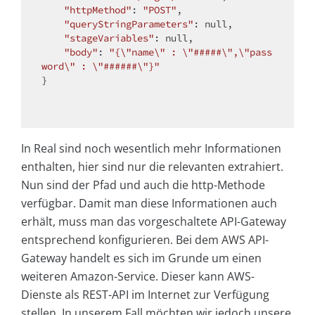
"httpMethod"
: 
"POST"
,

"queryStringParameters"
: 
null
,

"stageVariables"
: 
null
,

"body"
: 
"{\"name\" : \"#####\",\"pass
word\" : \"######\"}"
}

In Real sind noch wesentlich mehr Informationen
enthalten, hier sind nur die relevanten extrahiert.
Nun sind der Pfad und auch die http-Methode
verfügbar. Damit man diese Informationen auch
erhält, muss man das vorgeschaltete API-Gateway
entsprechend konfigurieren. Bei dem AWS API-
Gateway handelt es sich im Grunde um einen
weiteren Amazon-Service. Dieser kann AWS-
Dienste als REST-API im Internet zur Verfügung
stellen. In unserem Fall möchten wir jedoch unsere