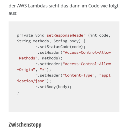
der AWS Lambdas sieht das dann im Code wie folgt
aus:
private
void
setResponseHeader
(
int
 code, 
String methods, String body)
{

	r.setStatusCode(code);

	r.setHeader(
"Access-Control-Allow
-Methods"
, methods);

    	r.setHeader(
"Access-Control-Allow
-Origin"
, 
"*"
);

	r.setHeader(
"Content-Type"
, 
"appl
ication/json"
);

	r.setBody(body);

}

Zwischenstopp