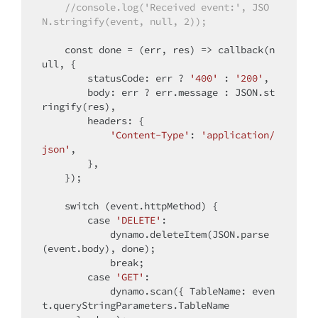
//console.log('Received event:', JSO
N.stringify(event, null, 2));
const
 done = (err, res) => callback(
n
ull
, {

        statusCode: err ? 
'400'
 : 
'200'
,

        body: err ? err.message : JSON.st
ringify(res),

        headers: {

'Content-Type'
: 
'application/
json'
,

        },

    });

switch
 (event.httpMethod) {

case
'DELETE'
:

            dynamo.deleteItem(JSON.parse
(event.body), done);

break
;

case
'GET'
:

            dynamo.scan({ TableName: even
t.queryStringParameters.TableName
