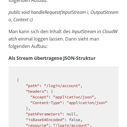
folgenden Aufbau:
public void handleRequest(InputStream i, OutputStream
o, Context c)
Man kann sich den Inhalt des
InputStream
in
CloudW
atch
einmal loggen lassen. Dann sieht man
folgenden Aufbau:
Als Stream übertragene JSON-Struktur
{

"path"
: 
"/login/account"
,

"headers"
: {

"Accept"
: 
"application/json"
,

"Content-Type"
: 
"application/json"
    },

"pathParameters"
: 
null
,

"isBase64Encoded"
: 
false
,

"resource"
: 
"/login/account"
,
