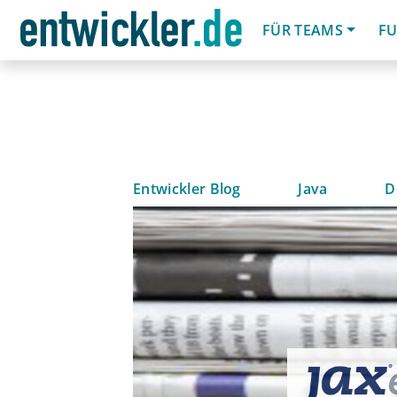
FÜR TEAMS
FU
Entwickler Blog
Java
D