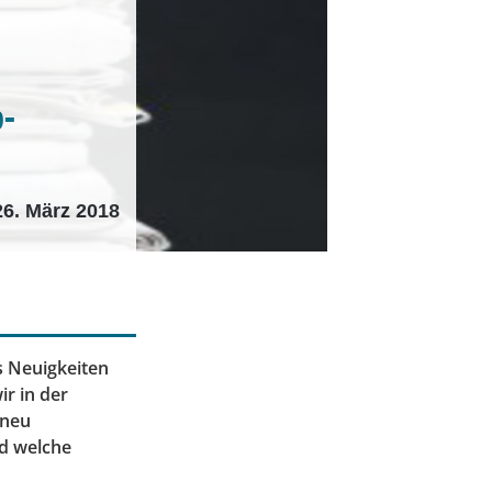
p-
26. März 2018
s Neuigkeiten
r in der
 neu
nd welche