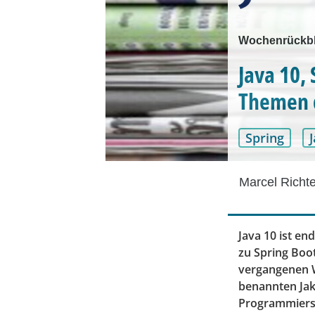
Wochenrückbl
Java 10,
Themen 
Spring
Marcel Richt
Java 10 ist e
zu Spring Boo
vergangenen W
benannten Jak
Programmiersp