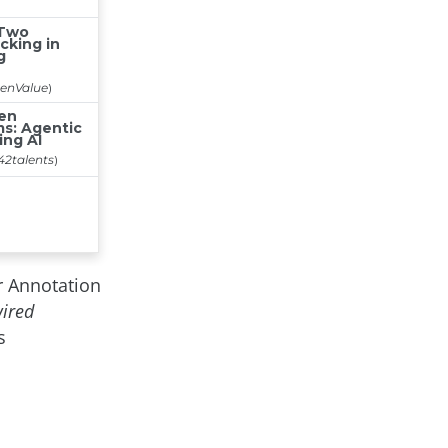
er Annotation
ired
s