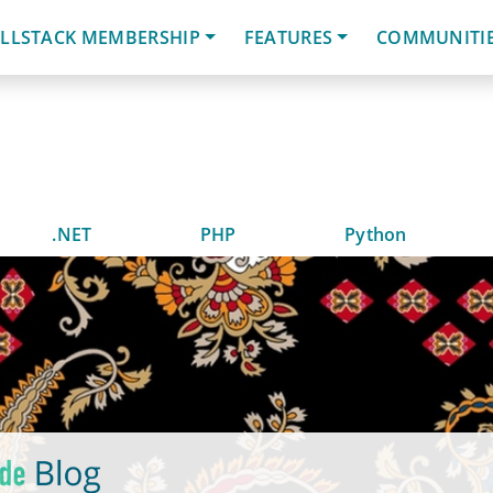
LLSTACK MEMBERSHIP
FEATURES
COMMUNITI
.NET
PHP
Python