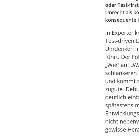
oder Test-firs
Unrecht als ko
konsequente U
In Expertenkr
Test-driven 
Umdenken in
führt. Der F
„Wie“ auf „W
schlankeren
und kommt na
zugute. Debu
deutlich ein
spätestens mi
Entwicklung
nicht nebenw
gewisse Hera