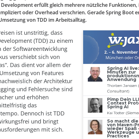
t Development erfüllt gleich mehrere nützliche Funktionen, 
mpliziert oder Overhead verschrien. Gerade Spring Boot er
msetzung von TDD im Arbeitsalltag.
eisen ist unstrittig, dass
Development (TDD) zu einem
 der Softwareentwicklung
okus verschiebt sich von
as“. Das dient vor allem der
 Umsetzung von Features
chweislich der Architektur
gging und Fehlersuche sind
facher und erhöhen
ttelfristig das
stempo. Dennoch ist TDD
irkungsfrei und bringt
usforderungen mit sich.