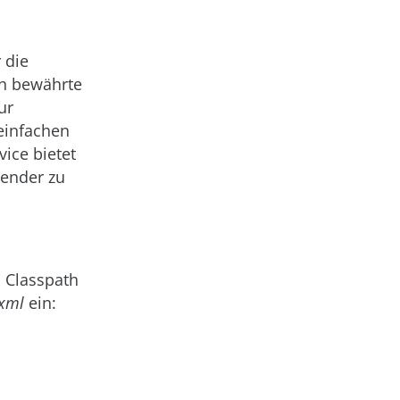
 die
in bewährte
ur
 einfachen
vice bietet
nender zu
m Classpath
xml
ein: