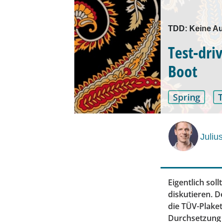
TDD: Keine A
Test-dri
Boot
Spring
Juliu
Eigentlich sol
diskutieren. D
die TÜV-Plake
Durchsetzung 