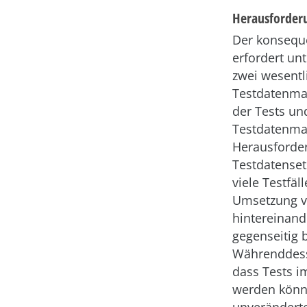
Herausforder
Der konsequ
erfordert un
zwei wesentl
Testdatenma
der Tests und
Testdatenma
Herausforder
Testdatenset
viele Testfäl
Umsetzung vo
hintereinand
gegenseitig 
Währenddesse
dass Tests i
werden könn