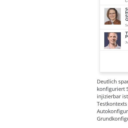
Deutlich spa
konfiguriert
injizierbar is
Testkontexts
Autokonfigur
Grundkonfig