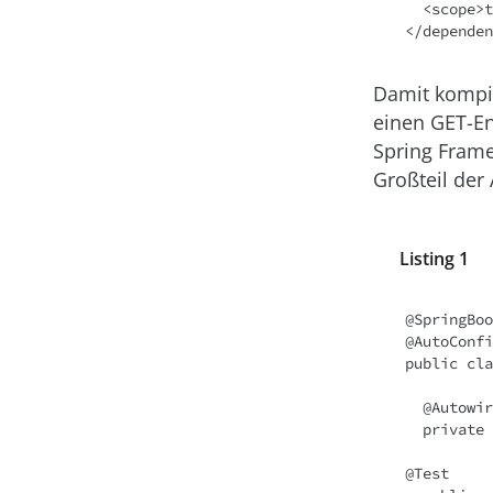
  <scope>test</scope>

Damit kompil
einen GET-En
Spring Frame
Großteil der 
Listing 1
@SpringBoo
@AutoConfi
public cla
  @Autowired

  private MockMvc mockMvc;

@Test
