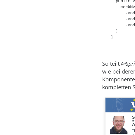
  public void testGetAll() throws Exception {

    mockMvc.perform(get("/courses"))

      .andExpect(status().isOk())

      .andExpect(jsonPath("$").isArray())

      .andExpect(jsonPath("$", hasSize(0)));

  }

So teilt
@Spri
wie bei dere
Komponenten,
kompletten S