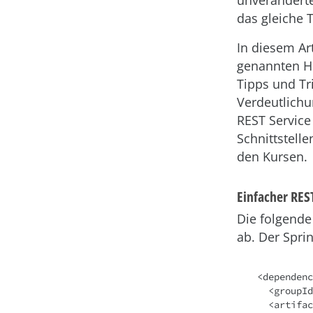
unverändert
das gleiche T
In diesem Ar
genannten He
Tipps und Tri
Verdeutlichun
REST Service 
Schnittstell
den Kursen.
Einfacher RES
Die folgende
ab. Der Sprin
<dependenc
  <groupId>org.springframework.boot</groupId>

  <artifactId>spring-boot-starter-test</artifactId>
