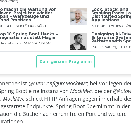
nnender ist
@AutoConfigureMockMvc
; bei Vorliegen d
 Spring Boot eine Instanz von
MockMvc
, die per
@Autow
t.
MockMvc
schickt HTTP-Anfragen gegen innerhalb de
 gestartete Endpunkte. Spring Boot übernimmt in der
ation die Suche nach einem freien Port und weitere
urationen.