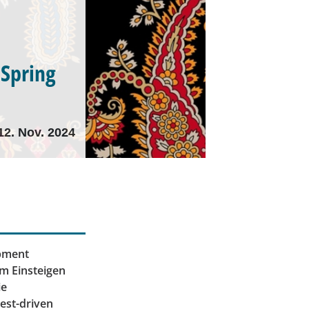
 Spring
12. Nov. 2024
opment
em Einsteigen
ie
est-driven