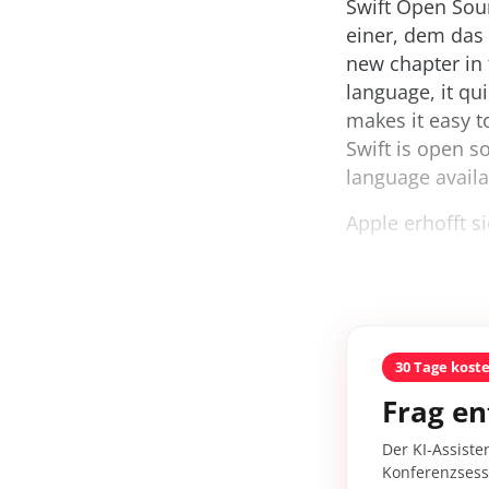
Swift Open Sour
einer, dem das 
new chapter in 
language, it qu
makes it easy t
Swift is open 
language availa
Apple erhofft s
30 Tage kost
Frag en
Der KI-Assiste
Konferenzsessi