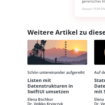
generisches K
Danach 19,90 €/M
Weitere Artikel zu di
Schön untereinander aufgereiht
Auf d
Listen mit
Stat
Datenstrukturen in
Date
SwiftUI umsetzen
mit 
Elena Bochkor
Elena
Dr. Veikko Krypczyk
Dr. V