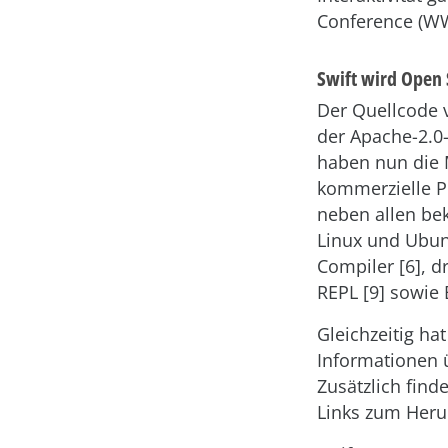
Conference (WWD
Swift wird Open
Der Quellcode 
der Apache-2.0-
haben nun die M
kommerzielle Pr
neben allen be
Linux und Ubun
Compiler [6], d
REPL [9] sowie 
Gleichzeitig ha
Informationen ü
Zusätzlich find
Links zum Herun