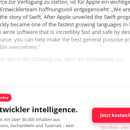
ce zur Verfügung zu stellen, ist für Apple ein wichtige
Entwicklerteam hoffnungsvoll entgegensieht: „We are 
the story of Swift. After Apple unveiled the Swift pr
ickly became one of the fastest growing languages in h
o write software that is incredibly fast and safe by de
source, you can help make the best general purpose 
ble everywhere.“
ich durch die Offenlegung, dass die Community zu...
enlos
twickler intelligence.
Jetzt kostenl
nt mit über 30.000 Inhalten aus
ons, Fachartikeln und Tutorials – kein
Kein Risiko · jede