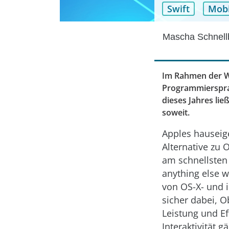
Swift
Mobi
Mascha Schnell
Im Rahmen der Wo
Programmiersprac
dieses Jahres lie
soweit.
Apples hauseig
Alternative zu 
am schnellsten
anything else we
von ­OS-X- und
sicher dabei, O
Leistung und Ef
Interaktivität 