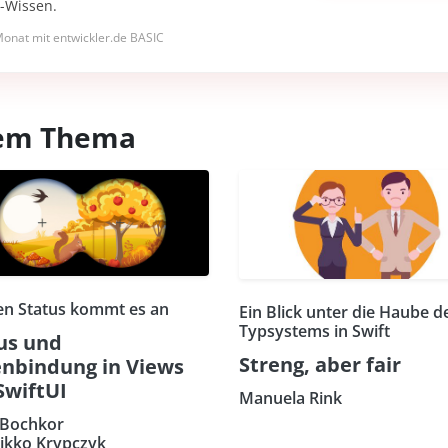
I-Wissen.
onat mit entwickler.de BASIC
esem Thema
en Status kommt es an
Ein Blick unter die Haube d
Typsystems in Swift
us und
Streng, aber fair
nbindung in Views
SwiftUI
Manuela Rink
 Bochkor
eikko Krypczyk