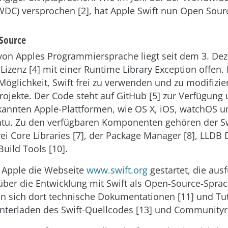
C) versprochen [2], hat Apple Swift nun Open Source
 Source
von Apples Programmiersprache liegt seit dem 3. De
Lizenz [4] mit einer Runtime Library Exception offen. 
öglichkeit, Swift frei zu verwenden und zu modifizie
ojekte. Der Code steht auf GitHub [5] zur Verfügung 
kannten Apple-Plattformen, wie OS X, iOS, watchOS u
tu. Zu den verfügbaren Komponenten gehören der Sw
rei Core Libraries [7], der Package Manager [8], LLD
Build Tools [10].
t Apple die Webseite
www.swift.org
gestartet, die aus
ber die Entwicklung mit Swift als Open-Source-Sprach
en sich dort technische Dokumentationen [11] und Tuto
terladen des Swift-Quellcodes [13] und Communityric