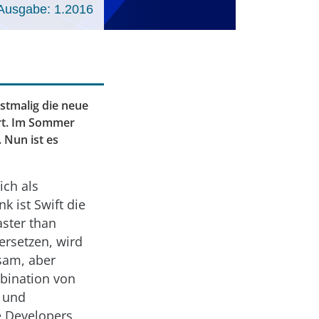
Ausgabe: 1.2016
stmalig die neue
ert. Im Sommer
 Nun ist es
ch als
k ist Swift die
ster than
 ersetzen, wird
sam, aber
mbination von
t und
e Developers