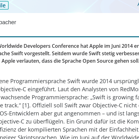
le
bacher
rldwide Developers Conference hat Apple im Juni 2014 er
he Swift vorgestellt. Seitdem wurde Swift stetig verbess
ß Apple verlauten, dass die Sprache Open Source gehen soll.
ene Programmiersprache Swift wurde 2014 ursprüngli
Objective-C eingeführt. Laut den Analysten von RedMon
 wachsende Programmiersprache: „Swift is growing fa
 track.“ [1]. Offiziell soll Swift zwar Objective-C nicht
 iOS-Entwicklern aber gut angenommen – und ist lang
bjective-C zu überflügeln. Ein Grund dafür ist die Ko
fizienz der kompilierten Sprachen mit der Einfachhei
gängiger Skriptsprachen. Wie im Juni auf der Worldwid