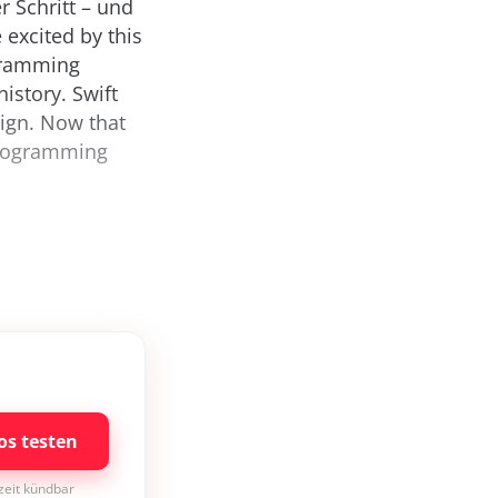
r Schritt – und
excit­ed by this
ogramming
istory. Swift
sign. Now that
programming
os testen
rzeit kündbar