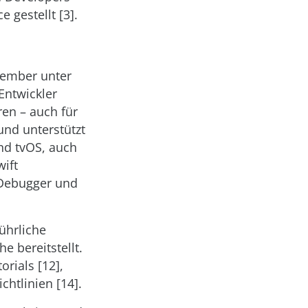
 gestellt [3].
zember unter
Entwickler
ren – auch für
und unterstützt
nd tvOS, auch
ift
B Debugger und
führliche
e bereitstellt.
rials [12],
htlinien [14].