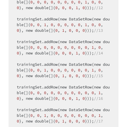
ble
[]{
0
, 
0
, 
0
, 
0
, 
0
, 
0
, 
0
, 
0
, 
1
, 
0
, 
0
, 
0
}, 
new
double
[]{
0
, 
0
, 
0
, 
1
, 
0
}));
//12
trainingSet.addRow(
new
 DataSetRow(
new
dou
ble
[]{
0
, 
0
, 
1
, 
0
, 
0
, 
0
, 
0
, 
0
, 
1
, 
0
, 
0
, 
0
}, 
new
double
[]{
0
, 
1
, 
0
, 
0
, 
0
}));
//13
trainingSet.addRow(
new
 DataSetRow(
new
dou
ble
[]{
0
, 
0
, 
0
, 
0
, 
0
, 
0
, 
0
, 
0
, 
0
, 
1
, 
0
, 
0
}, 
new
double
[]{
0
, 
0
, 
0
, 
1
, 
0
}));
//14
trainingSet.addRow(
new
 DataSetRow(
new
dou
ble
[]{
0
, 
0
, 
1
, 
0
, 
0
, 
0
, 
0
, 
0
, 
0
, 
1
, 
0
, 
0
}, 
new
double
[]{
0
, 
1
, 
0
, 
0
, 
0
}));
//15
trainingSet.addRow(
new
 DataSetRow(
new
dou
ble
[]{
0
, 
0
, 
0
, 
0
, 
0
, 
0
, 
0
, 
0
, 
0
, 
0
, 
1
, 
0
}, 
new
double
[]{
0
, 
0
, 
0
, 
1
, 
0
}));
//16
trainingSet.addRow(
new
 DataSetRow(
new
dou
ble
[]{
0
, 
0
, 
1
, 
0
, 
0
, 
0
, 
0
, 
0
, 
0
, 
0
, 
1
, 
0
}, 
new
double
[]{
0
, 
1
, 
0
, 
0
, 
0
}));
//17