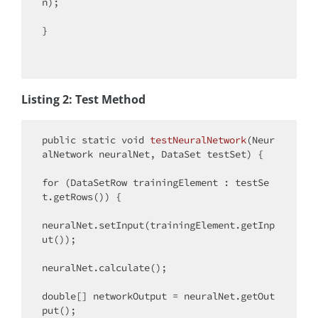
n);

}

Listing 2: Test Method
public
static
void
testNeuralNetwork
(Neur
alNetwork neuralNet, DataSet testSet)
{

for
 (DataSetRow trainingElement : testSe
t.getRows()) {

neuralNet.setInput(trainingElement.getInp
ut());

neuralNet.calculate();

double
[] networkOutput = neuralNet.getOut
put();
