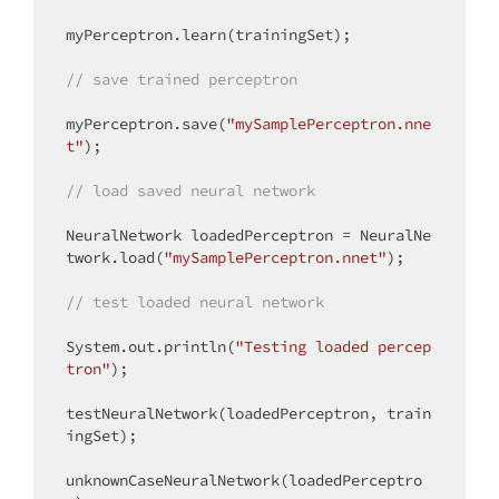
myPerceptron.learn(trainingSet);

// save trained perceptron
myPerceptron.save(
"mySamplePerceptron.nne
t"
);

// load saved neural network
NeuralNetwork loadedPerceptron = NeuralNe
twork.load(
"mySamplePerceptron.nnet"
);

// test loaded neural network
System.out.println(
"Testing loaded percep
tron"
);

testNeuralNetwork(loadedPerceptron, train
ingSet);

unknownCaseNeuralNetwork(loadedPerceptro