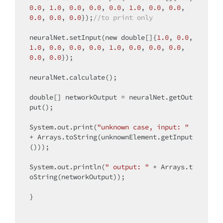
0.0
, 
1.0
, 
0.0
, 
0.0
, 
0.0
, 
1.0
, 
0.0
, 
0.0
, 
0.0
, 
0.0
, 
0.0
});
//to print only
neuralNet.setInput(
new
double
[]{
1.0
, 
0.0
, 
1.0
, 
0.0
, 
0.0
, 
0.0
, 
1.0
, 
0.0
, 
0.0
, 
0.0
, 
0.0
, 
0.0
});

neuralNet.calculate();

double
[] networkOutput = neuralNet.getOut
put();

System.out.print(
"unknown case, input: "
+ Arrays.toString(unknownElement.getInput
()));

System.out.println(
" output: "
 + Arrays.t
oString(networkOutput));

}
