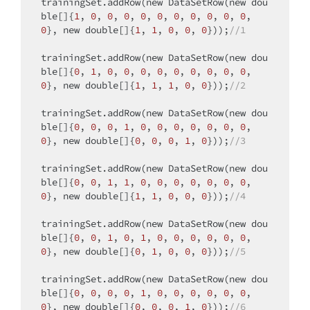
trainingSet.addRow(
new
 DataSetRow(
new
dou
ble
[]{
1
, 
0
, 
0
, 
0
, 
0
, 
0
, 
0
, 
0
, 
0
, 
0
, 
0
, 
0
}, 
new
double
[]{
1
, 
1
, 
0
, 
0
, 
0
}));
//1
trainingSet.addRow(
new
 DataSetRow(
new
dou
ble
[]{
0
, 
1
, 
0
, 
0
, 
0
, 
0
, 
0
, 
0
, 
0
, 
0
, 
0
, 
0
}, 
new
double
[]{
1
, 
1
, 
1
, 
0
, 
0
}));
//2
trainingSet.addRow(
new
 DataSetRow(
new
dou
ble
[]{
0
, 
0
, 
0
, 
1
, 
0
, 
0
, 
0
, 
0
, 
0
, 
0
, 
0
, 
0
}, 
new
double
[]{
0
, 
0
, 
0
, 
1
, 
0
}));
//3
trainingSet.addRow(
new
 DataSetRow(
new
dou
ble
[]{
0
, 
0
, 
1
, 
1
, 
0
, 
0
, 
0
, 
0
, 
0
, 
0
, 
0
, 
0
}, 
new
double
[]{
1
, 
1
, 
0
, 
0
, 
0
}));
//4
trainingSet.addRow(
new
 DataSetRow(
new
dou
ble
[]{
0
, 
0
, 
1
, 
0
, 
1
, 
0
, 
0
, 
0
, 
0
, 
0
, 
0
, 
0
}, 
new
double
[]{
0
, 
1
, 
0
, 
0
, 
0
}));
//5
trainingSet.addRow(
new
 DataSetRow(
new
dou
ble
[]{
0
, 
0
, 
0
, 
0
, 
1
, 
0
, 
0
, 
0
, 
0
, 
0
, 
0
, 
0
}, 
new
double
[]{
0
, 
0
, 
0
, 
1
, 
0
}));
//6