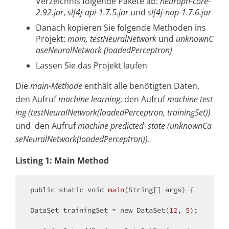
Verzeichnis folgende Pakete ab:
neuroph-core-
2.92.jar
,
slf4j-api-1.7.5.jar
und
slf4j-nop-1.7.6.jar
Danach kopieren Sie folgende Methoden ins
Projekt:
main,
testNeuralNetwork
und
unknownC
aseNeuralNetwork (loadedPerceptron)
Lassen Sie das Projekt laufen
Die
main-Methode
enthält alle benötigten Daten,
den Aufruf
machine learning
, den Aufruf
machine test
ing
(testNeuralNetwork(loadedPerceptron, trainingSet))
und den Aufruf
machine predicted state (unknownCa
seNeuralNetwork(loadedPerceptron))
.
Listing 1: Main Method
public
static
void
main
(String[] args)
{

DataSet trainingSet = 
new
 DataSet(
12
, 
5
);
