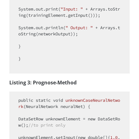
System.out.print(
"Input: "
 + Arrays.toStr
ing(trainingElement.getInput()));

System.out.println(
" Output: "
 + Arrays.t
oString(networkOutput));

}

}

Listing 3: Prognose-Method
public
static
void
unknownCaseNeuralNetwo
rk
(NeuralNetwork neuralNet)
{

DataSetRow unknownElement = 
new
 DataSetRo
w();
//to print only
unknownElement.setInput(
new
double
[]{
1.0
, 