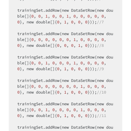
trainingSet.addRow(
new
 DataSetRow(
new
dou
ble
[]{
0
, 
0
, 
1
, 
0
, 
0
, 
1
, 
0
, 
0
, 
0
, 
0
, 
0
, 
0
}, 
new
double
[]{
0
, 
1
, 
0
, 
0
, 
0
}));
//7
trainingSet.addRow(
new
 DataSetRow(
new
dou
ble
[]{
0
, 
0
, 
0
, 
0
, 
0
, 
0
, 
1
, 
0
, 
0
, 
0
, 
0
, 
0
}, 
new
double
[]{
0
, 
0
, 
0
, 
1
, 
0
}));
//8
trainingSet.addRow(
new
 DataSetRow(
new
dou
ble
[]{
0
, 
0
, 
1
, 
0
, 
0
, 
0
, 
1
, 
0
, 
0
, 
0
, 
0
, 
0
}, 
new
double
[]{
0
, 
1
, 
0
, 
0
, 
0
}));
//9
trainingSet.addRow(
new
 DataSetRow(
new
dou
ble
[]{
0
, 
0
, 
0
, 
0
, 
0
, 
0
, 
0
, 
1
, 
0
, 
0
, 
0
, 
0
}, 
new
double
[]{
0
, 
1
, 
0
, 
0
, 
0
}));
//10
trainingSet.addRow(
new
 DataSetRow(
new
dou
ble
[]{
0
, 
0
, 
1
, 
0
, 
0
, 
0
, 
0
, 
1
, 
0
, 
0
, 
0
, 
0
}, 
new
double
[]{
0
, 
1
, 
0
, 
0
, 
0
}));
//11
trainingSet.addRow(
new
 DataSetRow(
new
dou